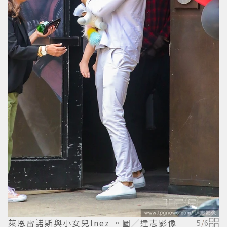
萊恩雷諾斯與小女兒Inez 。圖／達志影像
5
/
6