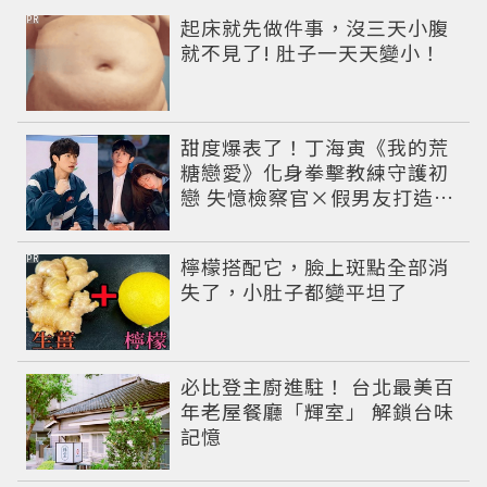
PR
起床就先做件事，沒三天小腹
就不見了! 肚子一天天變小！
甜度爆表了！丁海寅《我的荒
糖戀愛》化身拳擊教練守護初
戀 失憶檢察官×假男友打造今
夏必看小甜劇
PR
檸檬搭配它，臉上斑點全部消
失了，小肚子都變平坦了
必比登主廚進駐！ 台北最美百
年老屋餐廳「輝室」 解鎖台味
記憶