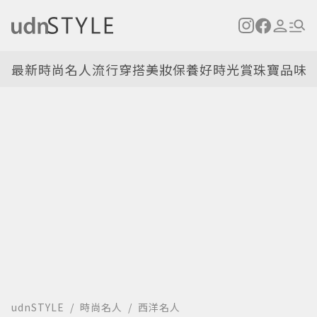
最新
時尚名人
流行穿搭
美妝保養
好時光
賞珠寶
品味
udnSTYLE
時尚名人
西洋名人