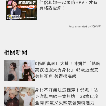
PR
伴侶和妳一起預防HPV，才有
資格說愛妳！
Recommended by
相關新聞
0修圖真面目太扯！陳妍希「低胸
高衩禮服大秀身材」43歲近況完
美無死角 美得很高級
身材不好無法這樣穿！倪妮「貼
身洋裝曲線一覽無遺」38歲尺度
全開 帥氣又火辣散發獨特魅力