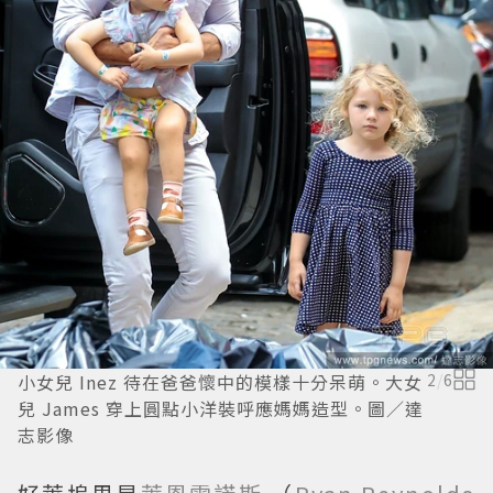
小女兒 Inez 待在爸爸懷中的模樣十分呆萌。大女
2
/
6
兒 James 穿上圓點小洋裝呼應媽媽造型。圖／達
志影像