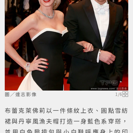
圖／達志影像
1
/
6
布蕾克萊佛莉以一件條紋上衣、圓點雪紡
裙與丹寧風漁夫帽打造一身藍色系穿搭，
並用白色肩揹包與小白鞋呼應身上的印