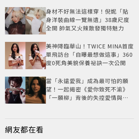
身材不好無法這樣穿！倪妮「貼
身洋裝曲線一覽無遺」38歲尺度
全開 帥氣又火辣散發獨特魅力
美神降臨華山！TWICE MINA首度
單飛訪台「自曝最想做這事」360
度0死角美貌保養祕訣一次公開
當「永遠愛我」成為最可怕的願
望！一起揭密《愛你致死不渝》
「一願柳」背後的失控愛情與爆
紅之路
網友都在看