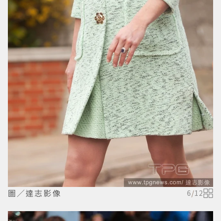
圖／達志影像
6
/
12