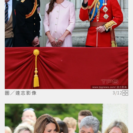
圖／達志影像
3
/
12