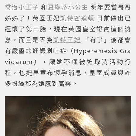
喬治小王子
和
夏綠蒂小公主
明年要當哥哥
姊姊了！英國王妃
凱特密道頓
日前傳出已
經懷了第三胎，現在英國皇室證實這個消
息，而且是因為
凱特王妃
「有了」後都會
有嚴重的妊娠劇吐症（Hyperemesis Gra
vidarum），讓她不僅被迫取消活動行
程，也提早宣布懷孕消息，皇室成員與許
多粉絲都為她感到高興。