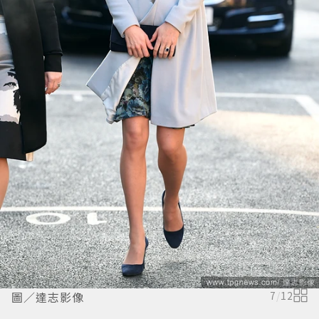
圖／達志影像
7
/
12