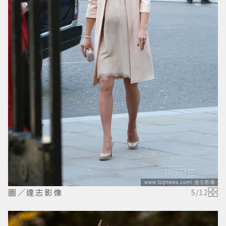
圖／達志影像
5
/
12