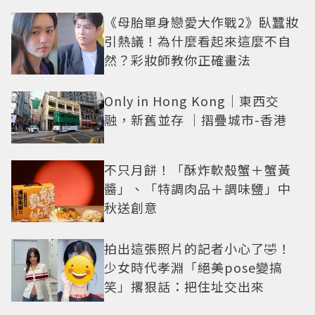
《母胎單身戀愛大作戰2》臥蠶妝
引熱議！為什麼看起來這麼不自
然？彩妝師教你正確畫法
Only in Hong Kong｜東西交
融，新舊並存 ｜摺疊城市-香港
不只月餅！「酥炸軟殼蟹＋蟹黃
醬」、「特調肉品＋調味鹽」中
秋送創意
拍出這張照片的記者小心了🤣！
少女時代孝淵「絕美pose變搞
笑」撂狠話：把住址交出來