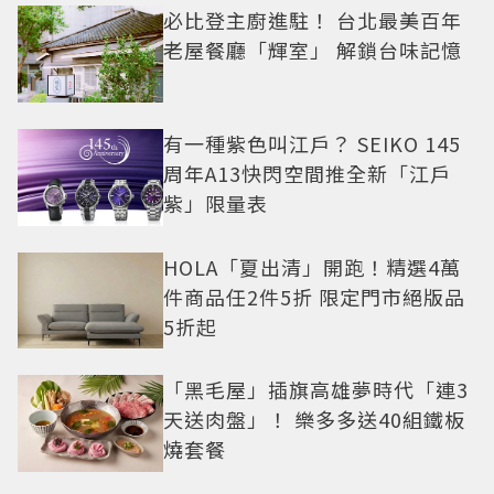
必比登主廚進駐！ 台北最美百年
老屋餐廳「輝室」 解鎖台味記憶
有一種紫色叫江戶？ SEIKO 145
周年A13快閃空間推全新「江戶
紫」限量表
HOLA「夏出清」開跑！精選4萬
件商品任2件5折 限定門市絕版品
5折起
「黑毛屋」插旗高雄夢時代「連3
天送肉盤」！ 樂多多送40組鐵板
燒套餐