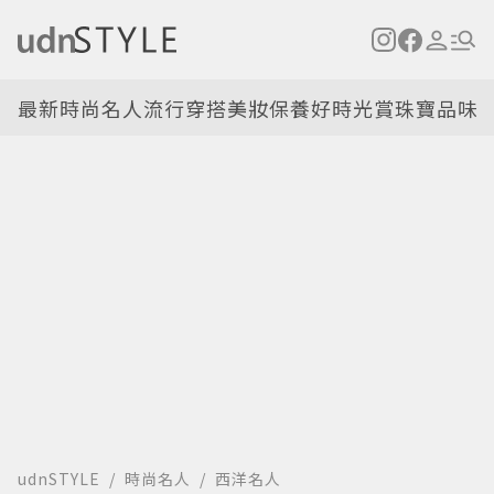
最新
時尚名人
流行穿搭
美妝保養
好時光
賞珠寶
品味
udnSTYLE
時尚名人
西洋名人