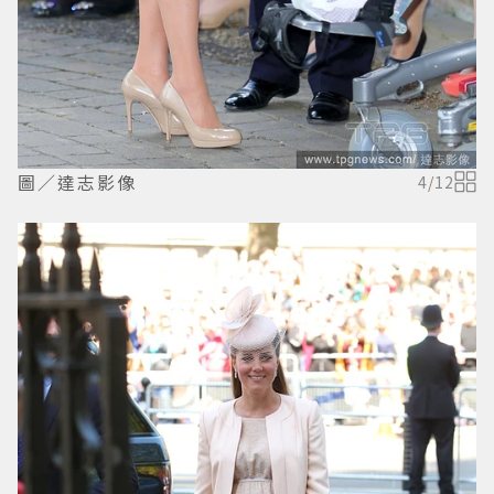
圖／達志影像
4
/
12