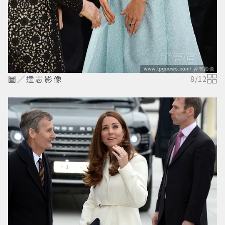
圖／達志影像
8
/
12