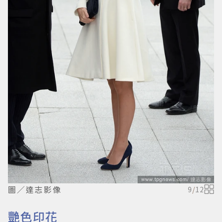
圖／達志影像
9
/
12
艷色印花