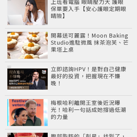
上班看電腦 眼睛壓力大 護眼
保單要入手【安心護眼定期眼
睛險】
開幕送可麗露！Moon Baking
Studio進駐微風 抹茶泡芙、芒
果塔上桌
PR
立即諮詢HPV！是對自己健康
最好的投資，把握現在不嫌
晚！
梅根哈利離開王室後近況曝
光！哈利一句話成她撐過低潮
的力量
PR
腹部脂肪的「剋星」找到了，