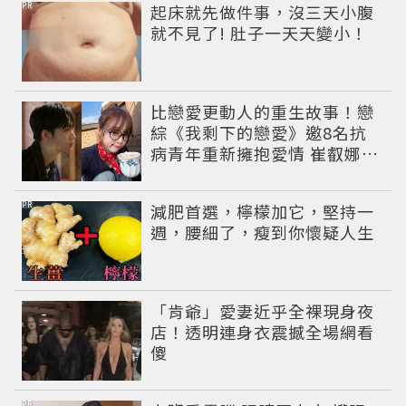
PR
起床就先做件事，沒三天小腹
就不見了! 肚子一天天變小！
比戀愛更動人的重生故事！戀
綜《我剩下的戀愛》邀8名抗
病青年重新擁抱愛情 崔叡娜淚
揭童年抗癌傷痛
PR
減肥首選，檸檬加它，堅持一
週，腰細了，瘦到你懷疑人生
「肯爺」愛妻近乎全裸現身夜
店！透明連身衣震撼全場網看
傻
PR