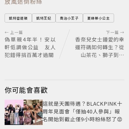
放風迷倒粉絲
凱特密道頓
凱特王妃
喬治小王子
夏綠蒂小公主
← 上一篇
下一篇 →
偽單親4年半！安以
香奈兒女士鍾愛的幸
軒低調做公益 友人
運符碼如何轉生？從
犯錯得捐百萬才過關
山茶花、獅子到星
辰，解開CHANEL頂
級珠寶《Signs & Sy
mboles》的信仰美
學
你可能會喜歡
這就是天團待遇？BLACKPINK十
周年見面會「僅抽40人參與」報
名開始到截止僅9小時粉絲怒了😡