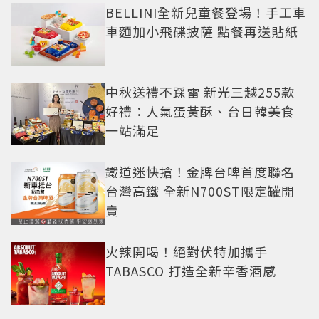
BELLINI全新兒童餐登場！手工車
車麵加小飛碟披薩 點餐再送貼紙
中秋送禮不踩雷 新光三越255款
好禮：人氣蛋黃酥、台日韓美食
一站滿足
鐵道迷快搶！金牌台啤首度聯名
台灣高鐵 全新N700ST限定罐開
賣
火辣開喝！絕對伏特加攜手
TABASCO 打造全新辛香酒感