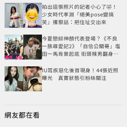
拍出這張照片的記者小心了🤣！
少女時代孝淵「絕美pose變搞
笑」撂狠話：把住址交出來
今夏戀綜神顏代表登場？《不良
一族尋愛記2》「自信公關哥」塩
田一馬背景起底 街頭辣男翻身當
老闆
IU耳疾惡化後首現身！44張近照
曝光 真實狀態引粉絲關注
網友都在看