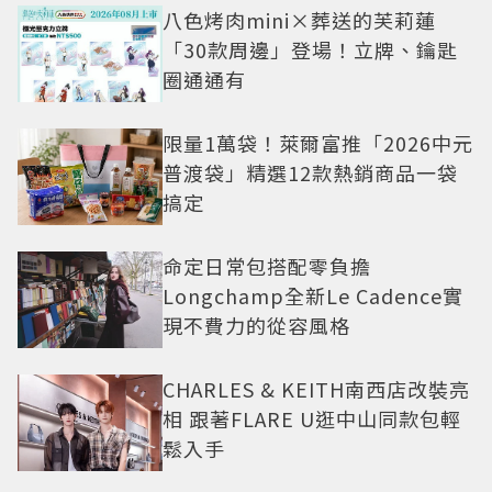
八色烤肉mini×葬送的芙莉蓮
「30款周邊」登場！立牌、鑰匙
圈通通有
限量1萬袋！萊爾富推「2026中元
普渡袋」精選12款熱銷商品一袋
搞定
命定日常包搭配零負擔
Longchamp全新Le Cadence實
現不費力的從容風格
CHARLES & KEITH南西店改裝亮
相 跟著FLARE U逛中山同款包輕
鬆入手