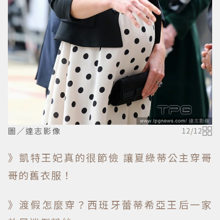
圖／達志影像
12
/
12
》凱特王妃真的很節儉 讓夏綠蒂公主穿哥
哥的舊衣服！
》渡假怎麼穿？西班牙蕾蒂希亞王后一家