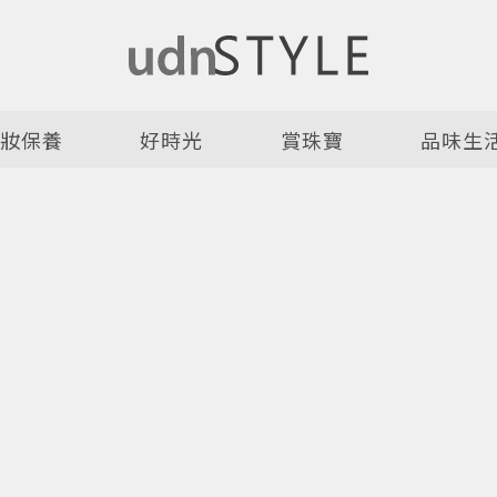
美妝保養
好時光
賞珠寶
品味生