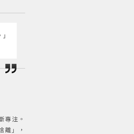
。」
斷專注。
捨離」，