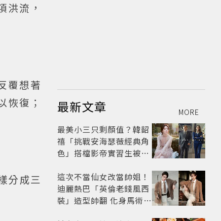
項洪流，
反覆想著
以恢復；
最新文章
MORE
最美小三只剩顏值？韓韶
禧「挑戰安海瑟薇經典角
色」搭檔影帝實習生被
嘲：看截圖就感受到演技
這次不當仙女改當帥姐！
樣分成三
迪麗熱巴「英倫老錢風西
裝」造型帥翻 化身馬術師
網喊：現代版李長歌