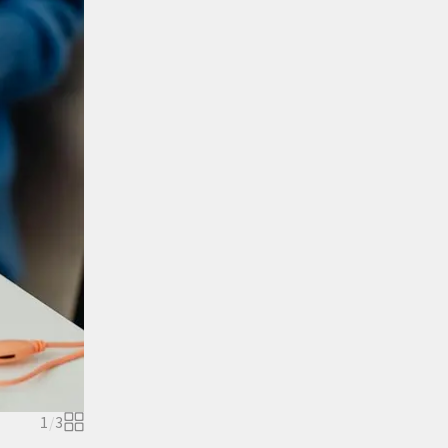
1
/
3