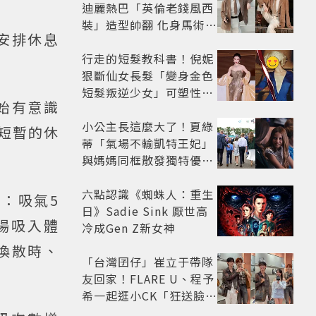
迪麗熱巴「英倫老錢風西
裝」造型帥翻 化身馬術師
安排休息
網喊：現代版李長歌
行走的短髮教科書！倪妮
狠斷仙女長髮「變身金色
短髮叛逆少女」可塑性超
始有意識
強 帥氣、優雅自由切換
小公主長這麼大了！夏綠
短暫的休
蒂「氣場不輸凱特王妃」
與媽媽同框散發獨特優雅
氣質 網友狂讚
六點認識《蜘蛛人：重生
：吸氣5
日》Sadie Sink 厭世高
場吸入體
冷成Gen Z新女神
渙散時、
「台灣囝仔」崔立于帶隊
友回家！FLARE U、程予
希一起逛小CK「狂送臉頰
愛心、WINK」親曝中山