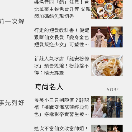
姓名音同「鮪」注意！台
北萬豪主餐免費升等 父親
節加碼鮪魚現切秀
前一次解
行走的短髮教科書！倪妮
狠斷仙女長髮「變身金色
短髮叛逆少女」可塑性超
強 帥氣、優雅自由切換
新莊人氣冰店「龍安粉條
冰」預告熄燈！粉絲捨不
得：晴天霹靂
時尚名人
MORE
最美小三只剩顏值？韓韶
事先列好
禧「挑戰安海瑟薇經典角
色」搭檔影帝實習生被
嘲：看截圖就感受到演技
這次不當仙女改當帥姐！