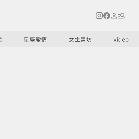
活
星座愛情
女生書坊
video