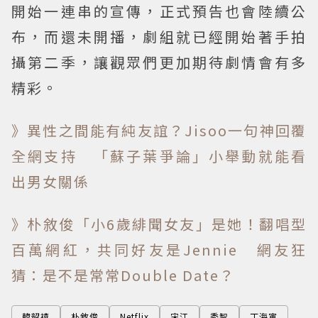
開始一連串的宣傳，正式預告也會陸續公
布，而還未開播，劇組就已經開始著手拍
攝第二季，讓觀眾們更加期待劇情會有多
精彩。
》異性之間能有純友誼？Jisoo一句神回覆
全網支持 「蘇子葉爭論」小舉動就能看
出男女關係
》朴敘俊「小6歲緋聞女友」是她！翻唱型
百萬網紅，共同好友是Jennie 網友狂
猜：是不是常常Double Date？
韓韶禧
朴敘俊
Netflix
宋江
秀智
丁海寅