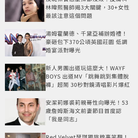
林暐熙醫師揭3大關鍵，30+女性
最該注意這個問題
湯姆霍蘭德、千黛亞補辦婚禮！
豪砸包下370公頃英國莊園 低調
婚宴派對曝光
新人男團出道玩這麼大！WAYF
BOYS 出道MV「跳舞跳到集體脫
褲」超鬧 30秒對鏡清唱影片爆紅
安潔莉娜裘莉親哥性向曝光！53
歲詹姆斯海文前妻節目首度認
「我是同志」
Red Velvet瑟琪獨旅糗事笑翻！