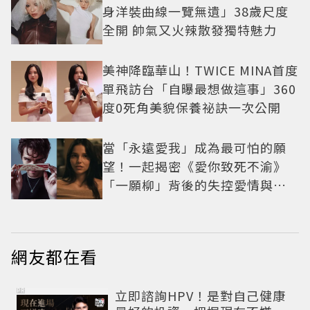
身洋裝曲線一覽無遺」38歲尺度
全開 帥氣又火辣散發獨特魅力
美神降臨華山！TWICE MINA首度
單飛訪台「自曝最想做這事」360
度0死角美貌保養祕訣一次公開
當「永遠愛我」成為最可怕的願
望！一起揭密《愛你致死不渝》
「一願柳」背後的失控愛情與爆
紅之路
網友都在看
PR
立即諮詢HPV！是對自己健康