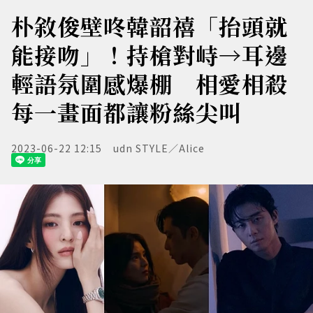
朴敘俊壁咚韓韶禧「抬頭就
能接吻」！持槍對峙→耳邊
輕語氛圍感爆棚 相愛相殺
每一畫面都讓粉絲尖叫
2023-06-22 12:15
udn STYLE／Alice