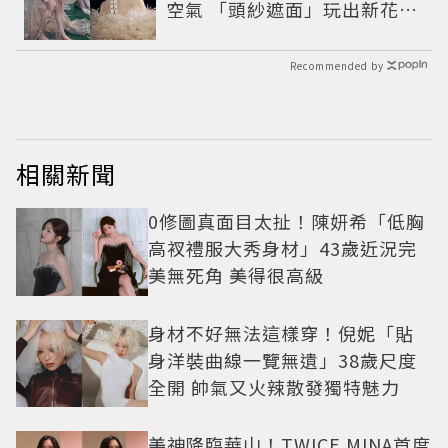
空氣 「頭紗遮面」玩出新花樣
朦朧美感太仙
Recommended by
相關新聞
0修圖真面目太扯！陳妍希「低胸
高衩禮服大秀身材」43歲近況完
美無死角 美得很高級
身材不好無法這樣穿！倪妮「貼
身洋裝曲線一覽無遺」38歲尺度
全開 帥氣又火辣散發獨特魅力
美神降臨華山！TWICE MINA首度