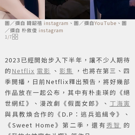
圖／擷自 韓韶禧
instagram
、圖／擷自
YouTube
、圖
／擷自 朴敘俊
instagram
1
/
7
2023已經開始步入下半年，讓不少人期待
的
Netflix
電影
、
影集
，也將在第三、四
季開播，日前Netflix釋出預告，將好幾部
作品放在一起公布，其中有朴圭瑛的《絕
世網紅》、漫改劇《假面女郎》、
丁海寅
與具教煥合作的《D.P：逃兵追緝令》、
《Sweet Home》第二季，還有
秀智
的