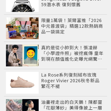
59潛水表 復刻懷舊
限量1萬袋！萊爾富推「2026
中元普渡袋」精選12款熱銷商
品一袋搞定
真的是從小帥到大！張凌赫
「小學證件照」被挖瘋傳 童年
到現在顏值進化史曝光網驚：
完全等比例長大
La Rose系列復刻絨布玫瑰
Roger Vivier 2026秋冬新品
繁花不褪
油畫裡走出的白天鵝！陳都靈
「花瓣薄紗」美得像披上一層