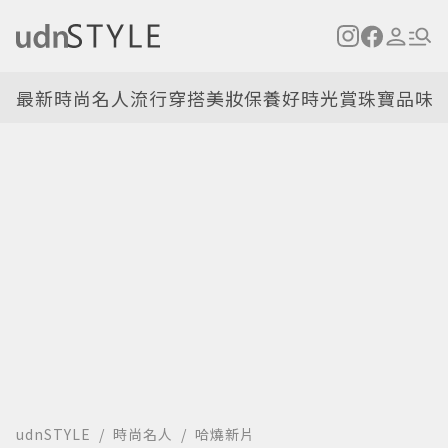
最新
時尚名人
流行穿搭
美妝保養
好時光
賞珠寶
品味
udnSTYLE
時尚名人
哈燒新片