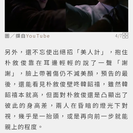
圖／擷自
YouTube
4
/
7
另外，還不忘使出絕招「美人計」，抱住
朴敘俊靠在耳邊輕輕的說了一聲「謝
謝」，臉上帶著傷仍不減美顏，預告的最
後，還能看見朴敘俊壁咚韓韶禧，雖然韓
韶禧本就高，但面對朴敘俊還是凸顯出了
彼此的身高差，兩人在昏暗的燈光下對
視，幾乎是一抬頭，或是再向前一步就能
親上的程度。