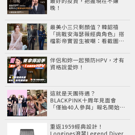
最好的投資，把握現在不嫌
晚！
最美小三只剩顏值？韓韶禧
「挑戰安海瑟薇經典角色」搭
檔影帝實習生被嘲：看截圖就
感受到演技
PR
伴侶和妳一起預防HPV，才有
資格說愛妳！
這就是天團待遇？
BLACKPINK十周年見面會
「僅抽40人參與」報名開始到
截止僅9小時粉絲怒了😡
重返1959經典設計！
Longines浪琴Legend Diver