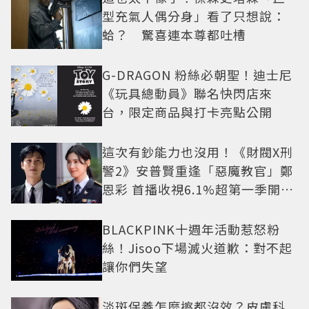
型充氣人偶分身」看了只想說：
蛤？ 驚喜連本尊都吐槽
G-DRAGON 粉絲必朝聖！迪士尼
《玩具總動員》聯名快閃店來
台，限定商品與打卡亮點公開
這次有鈔能力也沒用！《財閥X刑
警2》安普賢重逢「惡魔教官」鄭
恩彩 首播收視6.1%超第一季開紅
盤
BLACKPINK十週年活動惹怒粉
絲！Jisoo下場滅火道歉：對不起
讓你們失望
淡斑保養怎麼擦都沒效？皮膚科