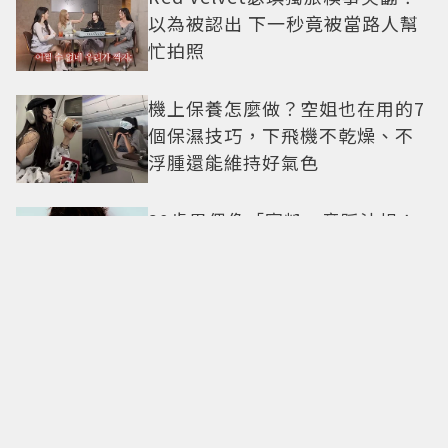
以為被認出 下一秒竟被當路人幫
忙拍照
機上保養怎麼做？空姐也在用的7
個保濕技巧，下飛機不乾燥、不
浮腫還能維持好氣色
29歲男偶像「寵粉」竟踩法規！
遭警方約談後現身籲粉絲守法
7-ELEVEN哈根達斯限時優惠再加
碼 迷你杯、雪糕、雪酥「買10送
13」
全國電子台南仁德中山店開幕！