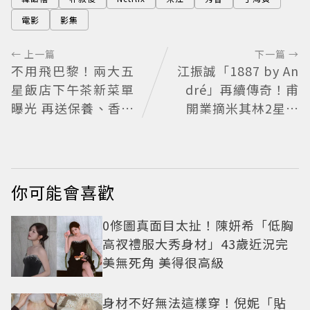
電影
影集
← 上一篇
下一篇 →
不用飛巴黎！兩大五
江振誠「1887 by An
星飯店下午茶新菜單
dré」再續傳奇！甫
曝光 再送保養、香氛
開業摘米其林2星、
好禮
年度開業大獎
你可能會喜歡
0修圖真面目太扯！陳妍希「低胸
高衩禮服大秀身材」43歲近況完
美無死角 美得很高級
身材不好無法這樣穿！倪妮「貼