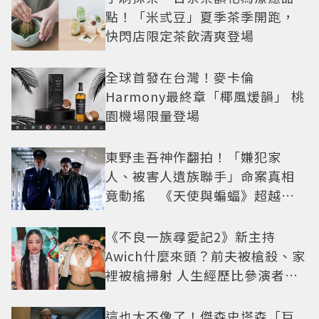
點！「米弎豆」夏季茶季開跑，
快閃店限定茶飲清爽登場
全球首發在台灣！麥卡倫
Harmony最終章「椰風煖韻」 桃
園機場限量登場
東野圭吾神作翻拍！「嫌犯家
人、被害人遺族聯手」命案真相
竟動搖 《天使與蝙蝠》超越懸
疑框架展開
《不良一族尋愛記2》新主持
Awich什麼來頭？前夫被槍殺、家
裡被槍掃射 人生經歷比參演者還
抓馬！
這也太不像了！傑森史塔森「巨