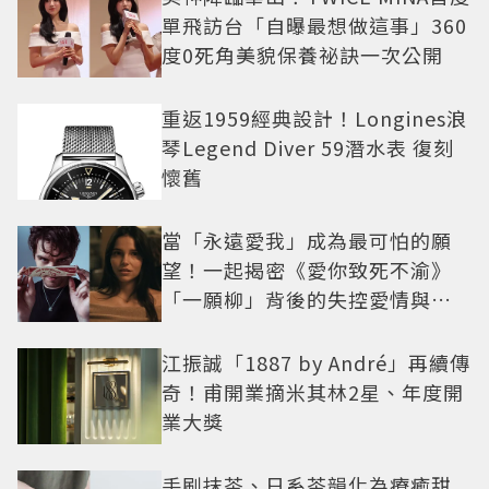
單飛訪台「自曝最想做這事」360
度0死角美貌保養祕訣一次公開
重返1959經典設計！Longines浪
琴Legend Diver 59潛水表 復刻
懷舊
當「永遠愛我」成為最可怕的願
望！一起揭密《愛你致死不渝》
「一願柳」背後的失控愛情與爆
紅之路
江振誠「1887 by André」再續傳
奇！甫開業摘米其林2星、年度開
業大獎
手刷抹茶、日系茶韻化為療癒甜