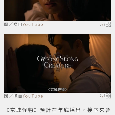
圖／擷自
YouTube
6
/
7
圖／擷自
YouTube
7
/
7
《京城怪物》預計在年底播出，接下來會