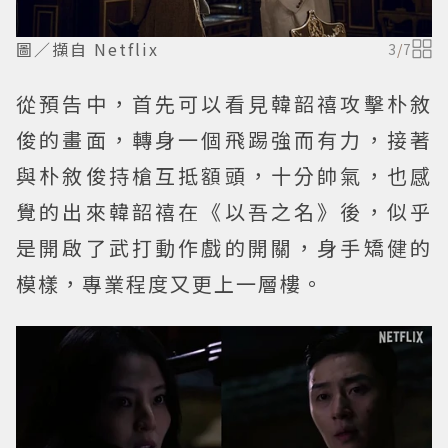
圖／擷自 Netflix
3
/
7
從預告中，首先可以看見韓韶禧攻擊朴敘
俊的畫面，轉身一個飛踢強而有力，接著
與朴敘俊持槍互抵額頭，十分帥氣，也感
覺的出來韓韶禧在《以吾之名》後，似乎
是開啟了武打動作戲的開關，身手矯健的
模樣，專業程度又更上一層樓。