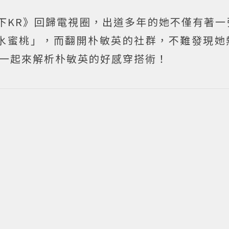
下KR》回歸電視圈，出道多年的她不僅有著一
水蜜桃」，而翻開朴敏英的社群，不難發現她
輯一起來解析朴敏英的好感穿搭術！