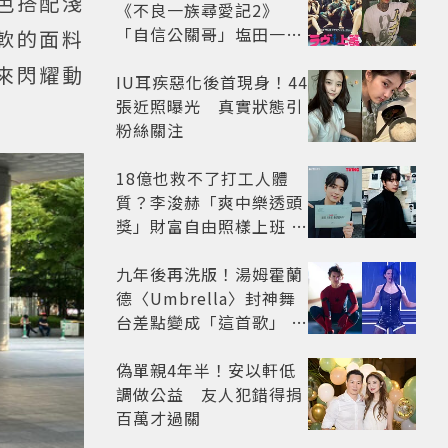
色搭配淺
《不良一族尋愛記2》
「自信公關哥」塩田一馬
軟的面料
背景起底 街頭辣男翻身當
來閃耀動
老闆
IU耳疾惡化後首現身！44
張近照曝光 真實狀態引
粉絲關注
18億也救不了打工人體
質？李浚赫「爽中樂透頭
獎」財富自由照樣上班 西
裝社畜帥出新高度
九年後再洗版！湯姆霍蘭
德〈Umbrella〉封神舞
台差點變成「這首歌」 造
型彩蛋、暖心故事一次公
開
偽單親4年半！安以軒低
調做公益 友人犯錯得捐
百萬才過關