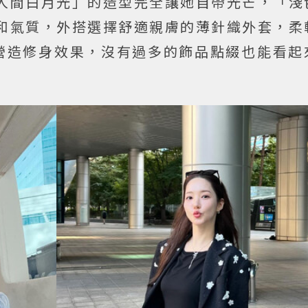
人間白月光」的造型完全讓她自帶光芒，「淺
和氣質，外搭選擇舒適親膚的薄針織外套，柔
營造修身效果，沒有過多的飾品點綴也能看起