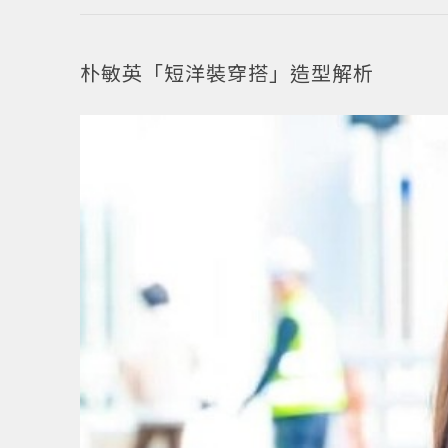
朴敏英「短洋裝穿搭」造型解析