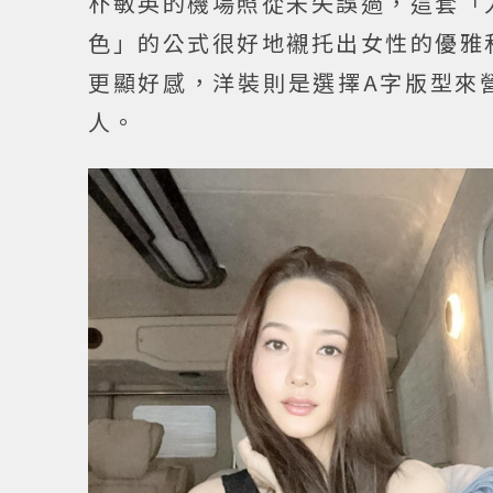
朴敏英的機場照從未失誤過，這套「
色」的公式很好地襯托出女性的優雅
更顯好感，洋裝則是選擇A字版型來
人。