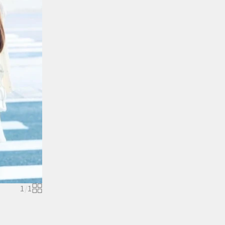
1
/
1