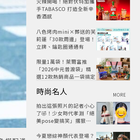
火辣開喝！絕對伏特加攜
手TABASCO 打造全新辛
香酒感
八色烤肉mini×葬送的芙
莉蓮「30款周邊」登場！
立牌、鑰匙圈通通有
限量1萬袋！萊爾富推
「2026中元普渡袋」精
選12款熱銷商品一袋搞定
時尚名人
MORE
拍出這張照片的記者小心
了🤣！少女時代孝淵「絕
美pose變搞笑」撂狠
話：把住址交出來
今夏戀綜神顏代表登場？