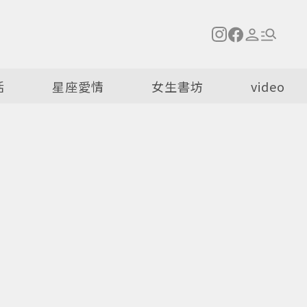
活
星座愛情
女生書坊
video