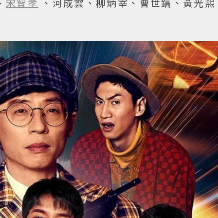
、
宋智孝
、河成雲、柳炳宰、曹世鎬、黃光熙