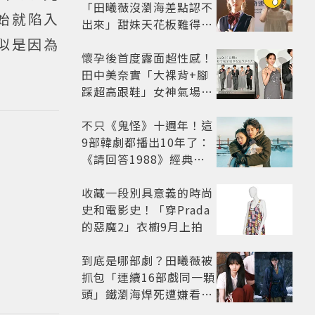
「田曦薇沒瀏海差點認不
始就陷入
出來」甜妹天花板難得露
額頭...真面目嚇壞網友
似是因為
懷孕後首度露面超性感！
田中美奈實「大裸背+腳
踩超高跟鞋」女神氣場全
開 不過日本網友卻狠酸
不只《鬼怪》十週年！這
9部韓劇都播出10年了：
《請回答1988》經典不
敗，這部大家狂推續集
收藏一段別具意義的時尚
史和電影史！「穿Prada
的惡魔2」衣櫥9月上拍
到底是哪部劇？田曦薇被
抓包「連續16部戲同一顆
頭」鐵瀏海焊死遭嫌看膩
網嘆：完全分不出角色