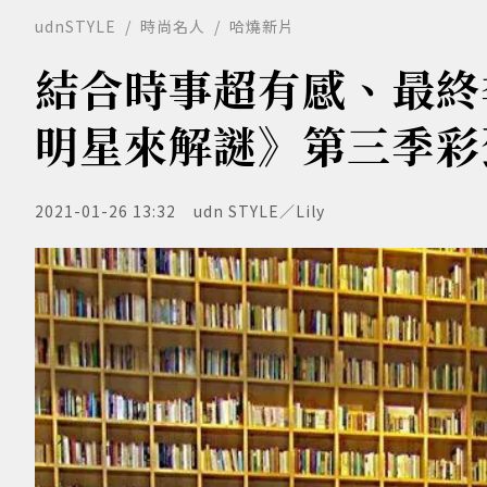
udnSTYLE
時尚名人
哈燒新片
結合時事超有感、最終季
明星來解謎》第三季彩
2021-01-26 13:32
udn STYLE／Lily