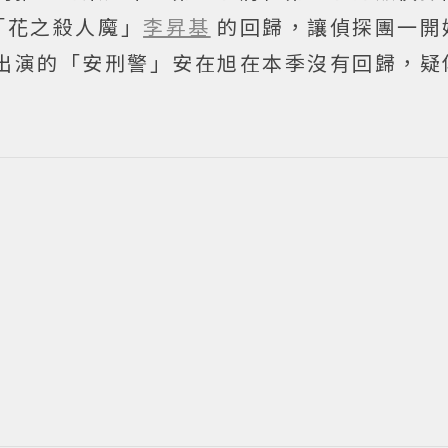
「花之殺人魔」
李昇基
的回歸，讓偵探團一開
出演的「安刑警」安在旭在本季沒有回歸，疑