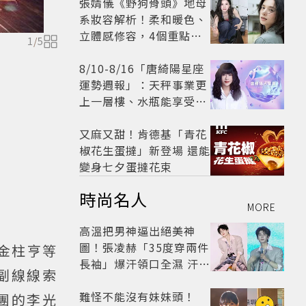
張婧儀《野狗骨頭》地母
系妝容解析！柔和暖色、
立體感修容，4個重點打
1
/
5
造溫潤高級感
8/10-8/16「唐綺陽星座
運勢週報」：天秤事業更
上一層樓、水瓶能享受肉
體桃花「1星座」感情防
三角關係
又麻又甜！肯德基「青花
椒花生蛋撻」新登場 還能
變身七夕蛋撻花束
時尚名人
MORE
高溫把男神逼出絕美神
圖！張凌赫「35度穿兩件
、金柱亨等
長袖」爆汗領口全濕 汗珠
副線線索
竟成天然打亮帥到離譜
難怪不能沒有妹妹頭！
團的李光