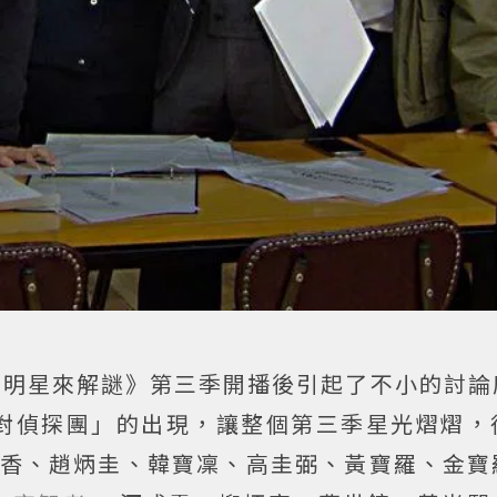
sted！明星來解謎》第三季開播後引起了不小的討
對偵探團」的出現，讓整個第三季星光熠熠，
秀香、趙炳圭、韓寶凜、高圭弼、黃寶羅、金寶