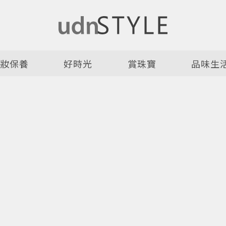
美妝保養
好時光
賞珠寶
品味生