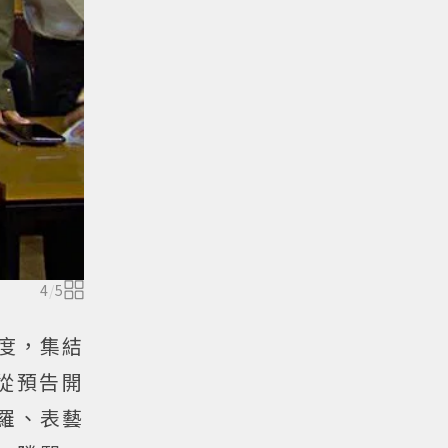
4
/
5
論度，集結
從預告開
羅、表藝