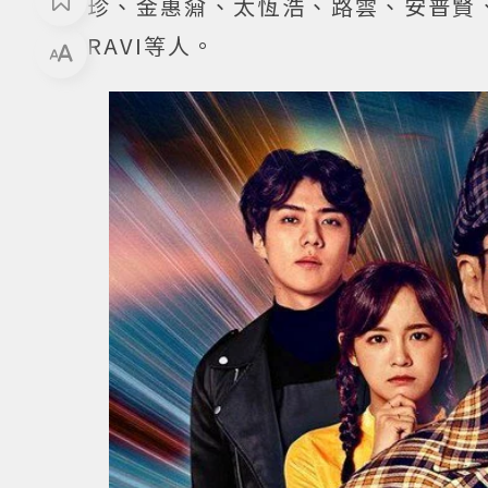
珍、金惠奫、太恆浩、路雲、安普賢
RAVI等人。