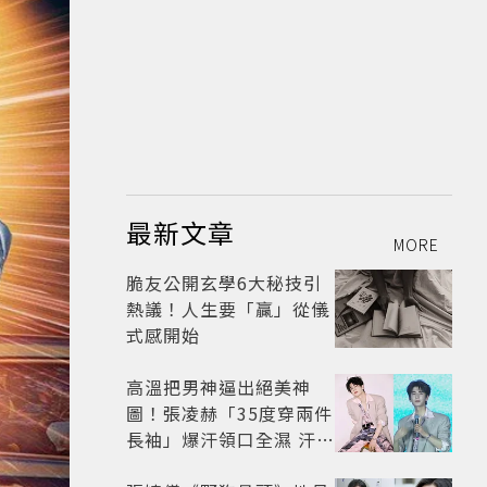
最新文章
MORE
脆友公開玄學6大秘技引
熱議！人生要「贏」從儀
式感開始
高溫把男神逼出絕美神
圖！張凌赫「35度穿兩件
長袖」爆汗領口全濕 汗珠
竟成天然打亮帥到離譜