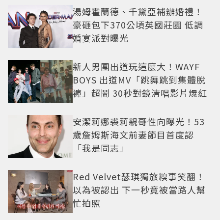
湯姆霍蘭德、千黛亞補辦婚禮！
豪砸包下370公頃英國莊園 低調
婚宴派對曝光
新人男團出道玩這麼大！WAYF
BOYS 出道MV「跳舞跳到集體脫
褲」超鬧 30秒對鏡清唱影片爆紅
安潔莉娜裘莉親哥性向曝光！53
歲詹姆斯海文前妻節目首度認
「我是同志」
Red Velvet瑟琪獨旅糗事笑翻！
以為被認出 下一秒竟被當路人幫
忙拍照