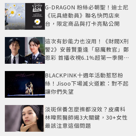
G-DRAGON 粉絲必朝聖！迪士尼
《玩具總動員》聯名快閃店來
台，限定商品與打卡亮點公開
這次有鈔能力也沒用！《財閥X刑
警2》安普賢重逢「惡魔教官」鄭
恩彩 首播收視6.1%超第一季開紅
盤
BLACKPINK十週年活動惹怒粉
絲！Jisoo下場滅火道歉：對不起
讓你們失望
淡斑保養怎麼擦都沒效？皮膚科
林暐熙醫師揭3大關鍵，30+女性
最該注意這個問題