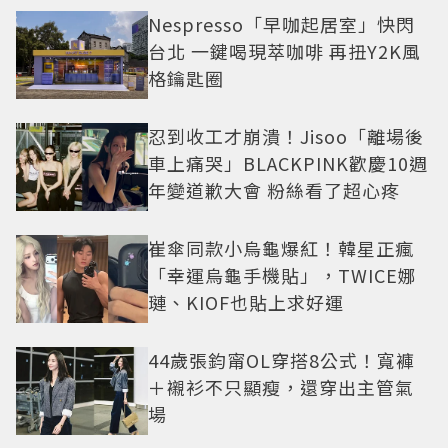
Nespresso「早咖起居室」快閃
台北 一鍵喝現萃咖啡 再扭Y2K風
格鑰匙圈
忍到收工才崩潰！Jisoo「離場後
車上痛哭」BLACKPINK歡慶10週
年變道歉大會 粉絲看了超心疼
崔傘同款小烏龜爆紅！韓星正瘋
「幸運烏龜手機貼」，TWICE娜
璉、KIOF也貼上求好運
44歲張鈞甯OL穿搭8公式！寬褲
＋襯衫不只顯瘦，還穿出主管氣
場