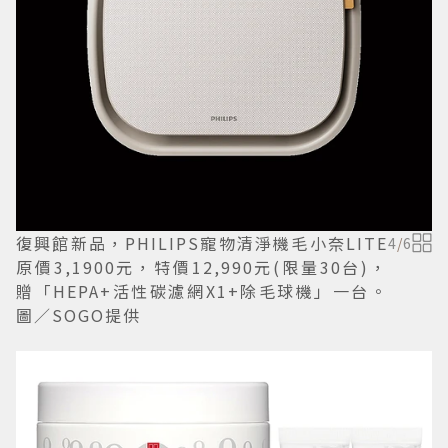
復興館新品，PHILIPS寵物清淨機毛小奈LITE
4
/
6
原價3,1900元，特價12,990元(限量30台)，
贈「HEPA+活性碳濾網X1+除毛球機」一台。
圖／SOGO提供