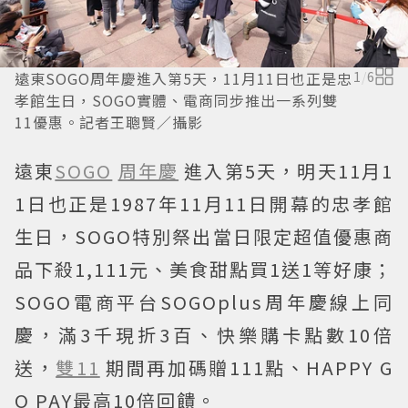
遠東SOGO周年慶進入第5天，11月11日也正是忠
1
/
6
孝館生日，SOGO實體、電商同步推出一系列雙
11優惠。記者王聰賢／攝影
遠東
SOGO
周年慶
進入第5天，明天11月1
1日也正是1987年11月11日開幕的忠孝館
生日，SOGO特別祭出當日限定超值優惠商
品下殺1,111元、美食甜點買1送1等好康；
SOGO電商平台SOGOplus周年慶線上同
慶，滿3千現折3百、快樂購卡點數10倍
送，
雙11
期間再加碼贈111點、HAPPY G
O PAY最高10倍回饋。