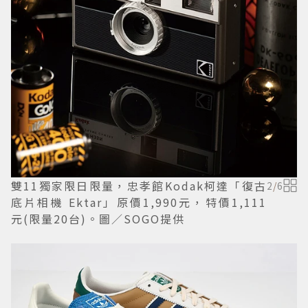
雙11獨家限日限量，忠孝館Kodak柯達「復古
2
/
6
底片相機 Ektar」原價1,990元，特價1,111
元(限量20台)。圖／SOGO提供