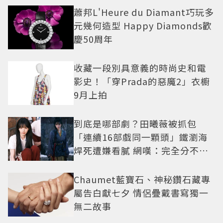
蕭邦L'Heure du Diamant巧玩多
元幾何造型 Happy Diamonds歡
慶50周年
收藏一段別具意義的時尚史和電
影史！「穿Prada的惡魔2」衣櫥
9月上拍
到底是哪部劇？田曦薇被抓包
「連續16部戲同一顆頭」鐵瀏海
焊死遭嫌看膩 網嘆：完全分不出
角色
Chaumet藍寶石、神秘鑽石藏專
屬告白獻七夕 情侶疊戴書寫獨一
無二故事