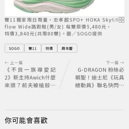
雙11獨家限日限量，忠孝館SPO+ HOKA Sky
6
/
6
flow Wide路跑鞋(男/女) 每雙原價5,480元，
特價3,840元(共限80雙)。圖／SOGO提供
SOGO
雙11
特價
周年慶
← 上一篇
下一篇 →
《不良一族尋愛記
G-DRAGON 粉絲必
2》新主持Awich什麼
朝聖！迪士尼《玩具
來頭？前夫被槍殺、
總動員》聯名快閃店
家裡被槍掃射 人生經
來台，限定商品與打
歷比參演者還抓馬！
卡亮點公開
你可能會喜歡