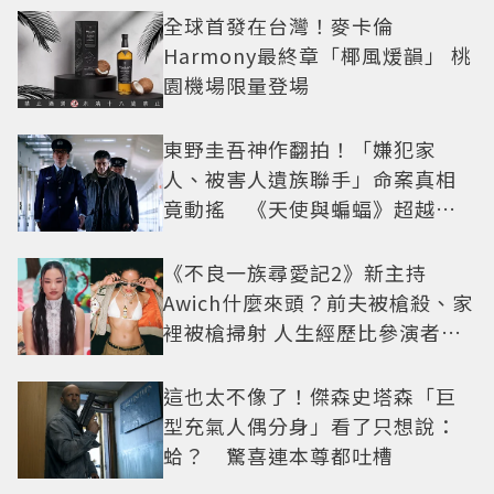
全球首發在台灣！麥卡倫
Harmony最終章「椰風煖韻」 桃
園機場限量登場
東野圭吾神作翻拍！「嫌犯家
人、被害人遺族聯手」命案真相
竟動搖 《天使與蝙蝠》超越懸
疑框架展開
《不良一族尋愛記2》新主持
Awich什麼來頭？前夫被槍殺、家
裡被槍掃射 人生經歷比參演者還
抓馬！
這也太不像了！傑森史塔森「巨
型充氣人偶分身」看了只想說：
蛤？ 驚喜連本尊都吐槽