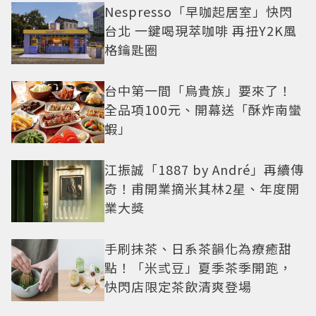
Nespresso「早咖起居室」快閃
台北 一鍵喝現萃咖啡 再扭Y2K風
格鑰匙圈
台中第一間「鳥貴族」要來了！
全品項100元、開幕送「酥炸南蠻
蝦」
江振誠「1887 by André」再續傳
奇！甫開業摘米其林2星、年度開
業大獎
手刷抹茶、日系茶韻化為療癒甜
點！「米弎豆」夏季茶季開跑，
快閃店限定茶飲清爽登場