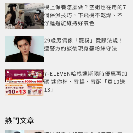
機上保養怎麼做？空姐也在用的7
個保濕技巧，下飛機不乾燥、不
浮腫還能維持好氣色
29歲男偶像「寵粉」竟踩法規！
遭警方約談後現身籲粉絲守法
7-ELEVEN哈根達斯限時優惠再加
碼 迷你杯、雪糕、雪酥「買10送
13」
熱門文章