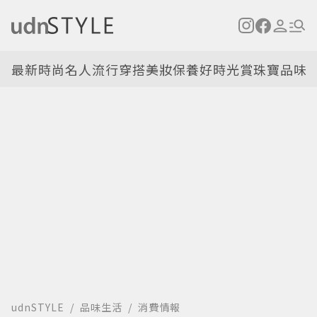
最新
時尚名人
流行穿搭
美妝保養
好時光
賞珠寶
品味
udnSTYLE
品味生活
消費情報