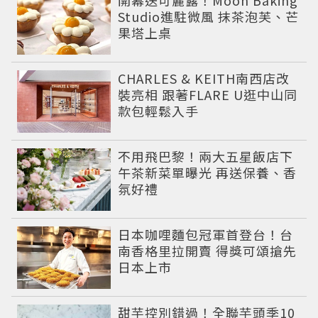
開幕送可麗露！Moon Baking
Studio進駐微風 抹茶泡芙、芒
果塔上桌
CHARLES & KEITH南西店改
裝亮相 跟著FLARE U逛中山同
款包輕鬆入手
不用飛巴黎！兩大五星飯店下
午茶新菜單曝光 再送保養、香
氛好禮
日本咖哩麵包冠軍首登台！台
南香格里拉開賣 得獎可頌搶先
日本上市
甜芋控別錯過！全聯芋頭季10