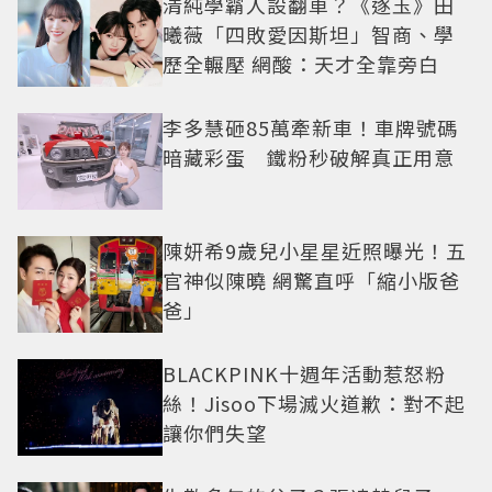
清純學霸人設翻車？《逐玉》田
曦薇「四敗愛因斯坦」智商、學
歷全輾壓 網酸：天才全靠旁白
李多慧砸85萬牽新車！車牌號碼
暗藏彩蛋 鐵粉秒破解真正用意
陳妍希9歲兒小星星近照曝光！五
官神似陳曉 網驚直呼「縮小版爸
爸」
BLACKPINK十週年活動惹怒粉
絲！Jisoo下場滅火道歉：對不起
讓你們失望