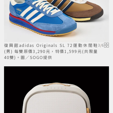
復興館adidas Originals SL 72運動休閒鞋
3
/
6
(男) 每雙原價3,290元，特價1,599元(共限量
40雙)。圖／SOGO提供