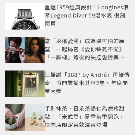
重返1959經典設計！Longines浪
琴Legend Diver 59潛水表 復刻
懷舊
當「永遠愛我」成為最可怕的願
望！一起揭密《愛你致死不渝》
「一願柳」背後的失控愛情與爆
紅之路
江振誠「1887 by André」再續傳
奇！甫開業摘米其林2星、年度開
業大獎
手刷抹茶、日系茶韻化為療癒甜
點！「米弎豆」夏季茶季開跑，
快閃店限定茶飲清爽登場