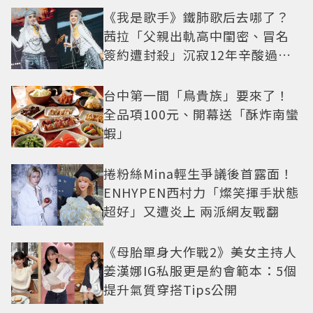
《我是歌手》鐵肺歌后去哪了？
茜拉「父親出軌高中閨密、冒名
簽約遭封殺」沉寂12年辛酸過往
曝光
台中第一間「鳥貴族」要來了！
全品項100元、開幕送「酥炸南蠻
蝦」
捲粉絲Mina輕生爭議後首露面！
ENHYPEN西村力「燦笑揮手狀態
超好」又遭炎上 兩派網友戰翻
《母胎單身大作戰2》美女主持人
姜漢娜IG私服更是約會範本：5個
提升氣質穿搭Tips公開