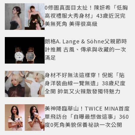
0修圖真面目太扯！陳妍希「低胸
高衩禮服大秀身材」43歲近況完
美無死角 美得很高級
朗格A. Lange & Söhne父親節時
計推薦 古風、傳承與收藏的一次
滿足
身材不好無法這樣穿！倪妮「貼
身洋裝曲線一覽無遺」38歲尺度
全開 帥氣又火辣散發獨特魅力
美神降臨華山！TWICE MINA首度
單飛訪台「自曝最想做這事」360
度0死角美貌保養祕訣一次公開