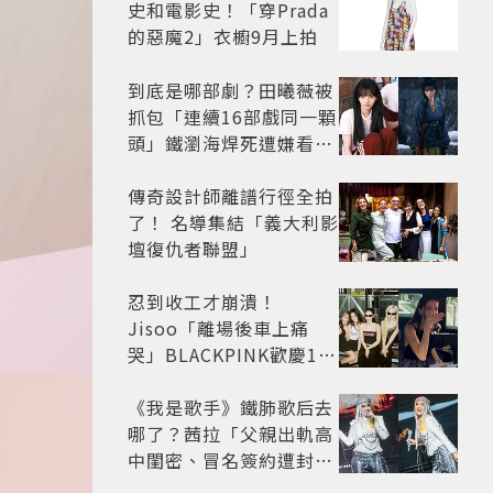
史和電影史！「穿Prada
的惡魔2」衣櫥9月上拍
到底是哪部劇？田曦薇被
抓包「連續16部戲同一顆
頭」鐵瀏海焊死遭嫌看膩
網嘆：完全分不出角色
傳奇設計師離譜行徑全拍
了！ 名導集結「義大利影
壇復仇者聯盟」
忍到收工才崩潰！
Jisoo「離場後車上痛
哭」BLACKPINK歡慶10
週年變道歉大會 粉絲看了
超心疼
《我是歌手》鐵肺歌后去
哪了？茜拉「父親出軌高
中閨密、冒名簽約遭封
殺」沉寂12年辛酸過往曝