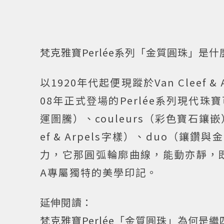
梵克雅寶Perlée系列「金質圓珠」是什
以1920年代起便現蹤於Van Cleef
08年正式登場的Perlée系列現代珠寶
運圖騰）、couleurs（彩色寶石鑲嵌）
ef & Arpels字樣）、duo（
力，它那圓弧輪廓曲線，能動亦靜，
A專屬獨特的美學印記。
延伸閱讀：
梵克雅寶Perlée「金質圓珠」為何是繼四