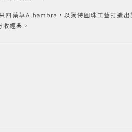
ls）不只四葉草Alhambra，以獨特圓珠工藝打造
A必收經典。