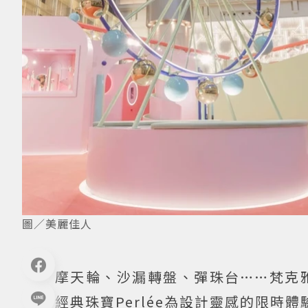
圖／美麗佳人
摩天輪、沙漏轉盤、彈珠台……梵克雅寶Va
經典珠寶Perlée為設計靈感的限時