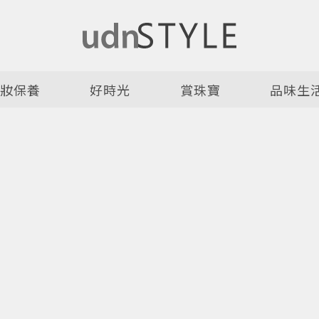
美妝保養
好時光
賞珠寶
品味生