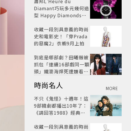
蕭邦L'Heure du
Diamant巧玩多元幾何造
型 Happy Diamonds歡
慶50周年
收藏一段別具意義的時尚
史和電影史！「穿Prada
的惡魔2」衣櫥9月上拍
到底是哪部劇？田曦薇被
抓包「連續16部戲同一顆
頭」鐵瀏海焊死遭嫌看膩
網嘆：完全分不出角色
時尚名人
MORE
不只《鬼怪》十週年！這
9部韓劇都播出10年了：
《請回答1988》經典不
敗，這部大家狂推續集
收藏一段別具意義的時尚