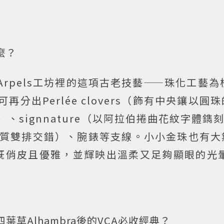
麼？
 & Arpels工坊裡的這項古老技藝——珠化工藝為
可再分出Perlée clovers（飾有中央鑲以圓
、signnature（以阿拉伯捲曲花紋字體鐫刻Va
鑲鑽與金質雙排交錯）、腕錶等支線。小小金珠也有
既俏皮且優雅，並輝映出溫柔又足夠顯眼的光暈
葉草Alhambra後的VCA必收經典？