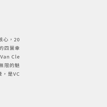
核心，20
珠的四葉幸
n Cle
大無限的魅
，是VC