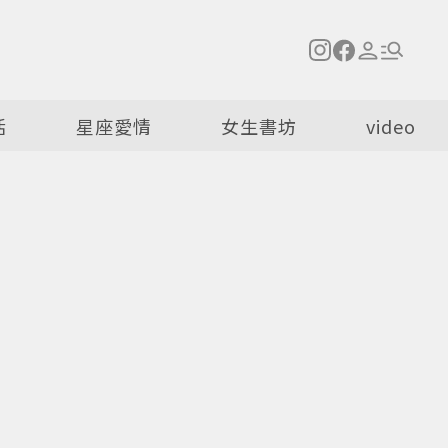
活
星座愛情
女生書坊
video