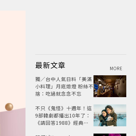
最新文章
MORE
獨／台中人氣日料「美滿
小料理」月底熄燈 粉絲不
捨：吃過就念念不忘
不只《鬼怪》十週年！這
9部韓劇都播出10年了：
《請回答1988》經典不
敗，這部大家狂推續集