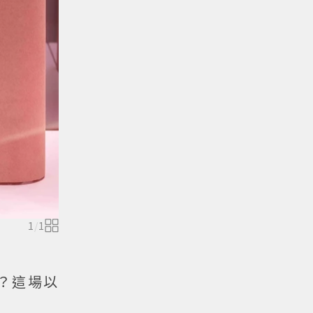
1
/
1
園？這場以