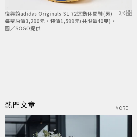
復興館adidas Originals SL 72運動休閒鞋(男)
3
/
6
每雙原價3,290元，特價1,599元(共限量40雙)。
圖／SOGO提供
復
價
「
S
熱門文章
MORE