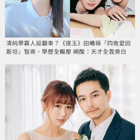
清純學霸人設翻車？《逐玉》田曦薇「四敗愛因
斯坦」智商、學歷全輾壓 網酸：天才全靠旁白