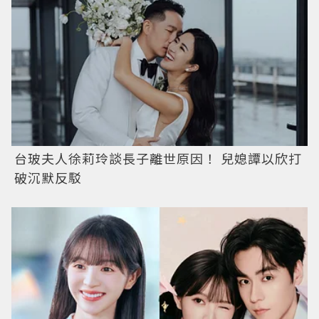
台玻夫人徐莉玲談長子離世原因！ 兒媳譚以欣打
破沉默反駁