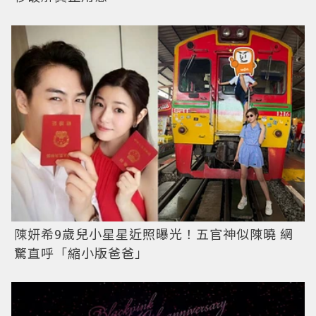
陳妍希9歲兒小星星近照曝光！五官神似陳曉 網
驚直呼「縮小版爸爸」