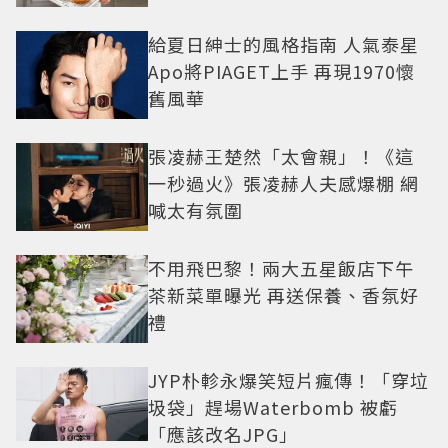
給夏日紳士的風格指南 人氣泰星
Apo將PIAGET上手 再現1970懷
舊風華
張凌赫王楚然「太會親」！《這
一秒過火》張凌赫人夫感爆棚 網
喊太有氛圍
不用飛巴黎！兩大五星飯店下午
茶新菜單曝光 再送保養、香氛好
禮
JYP朴軫永爆笑短片瘋傳！「穿垃
圾袋」趕場Waterbomb 被虧
「應該改名JPG」