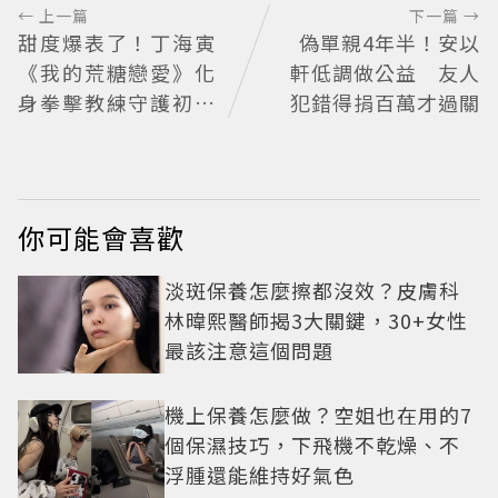
← 上一篇
下一篇 →
甜度爆表了！丁海寅
偽單親4年半！安以
《我的荒糖戀愛》化
軒低調做公益 友人
身拳擊教練守護初戀
犯錯得捐百萬才過關
失憶檢察官×假男友
打造今夏必看小甜劇
你可能會喜歡
淡斑保養怎麼擦都沒效？皮膚科
林暐熙醫師揭3大關鍵，30+女性
最該注意這個問題
機上保養怎麼做？空姐也在用的7
個保濕技巧，下飛機不乾燥、不
浮腫還能維持好氣色