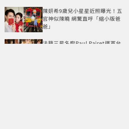
陳妍希9歲兒小星星近照曝光！五
官神似陳曉 網驚直呼「縮小版爸
爸」
法籍三星名廚Paul Pairet揮軍台
北 帶來「簡單，從來不簡單」料
理哲學
甜度爆表了！丁海寅《我的荒糖
戀愛》化身拳擊教練守護初戀 失
憶檢察官×假男友打造今夏必看
小甜劇
勞力士 x 蒙特雷老爺車大賽再度
合作相伴25載 一展熱情與夢想的
本質