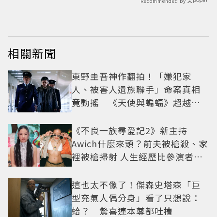
Recommended by
相關新聞
東野圭吾神作翻拍！「嫌犯家
人、被害人遺族聯手」命案真相
竟動搖 《天使與蝙蝠》超越懸
疑框架展開
《不良一族尋愛記2》新主持
Awich什麼來頭？前夫被槍殺、家
裡被槍掃射 人生經歷比參演者還
抓馬！
這也太不像了！傑森史塔森「巨
型充氣人偶分身」看了只想說：
蛤？ 驚喜連本尊都吐槽