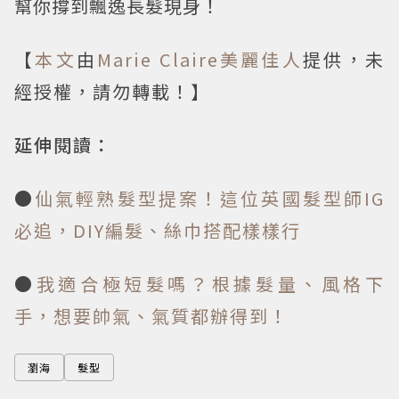
幫你撐到飄逸長髮現身！
【
本文
由
Marie Claire美麗佳人
提供，未
經授權，請勿轉載！】
延伸閱讀：
●
仙氣輕熟髮型提案！這位英國髮型師IG
必追，DIY編髮、絲巾搭配樣樣行
●
我適合極短髮嗎？根據髮量、風格下
手，想要帥氣、氣質都辦得到！
瀏海
髮型