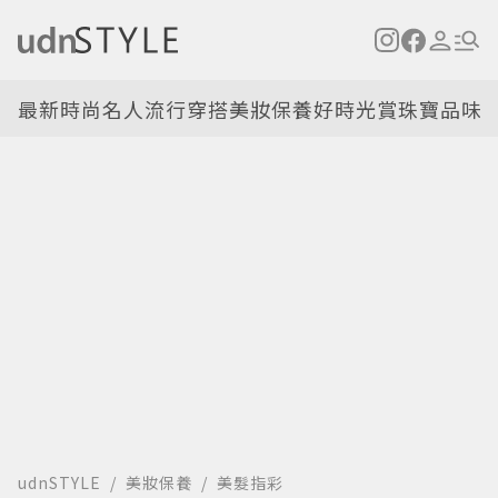
最新
時尚名人
流行穿搭
美妝保養
好時光
賞珠寶
品味
udnSTYLE
美妝保養
美髮指彩