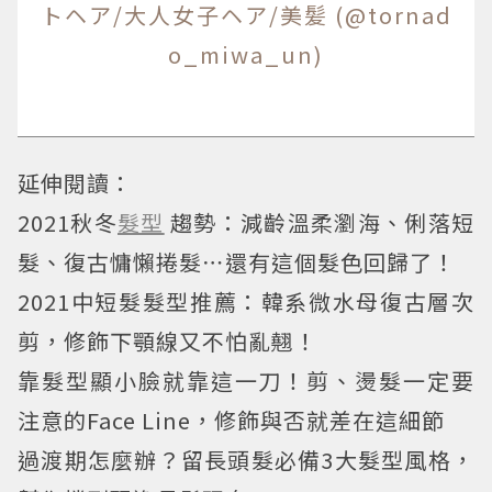
トヘア/大人女子ヘア/美髪 (@tornad
o_miwa_un)
延伸閱讀：
2021秋冬
髮型
趨勢：減齡溫柔瀏海、俐落短
髮、復古慵懶捲髮⋯還有這個髮色回歸了！
2021中短髮髮型推薦：韓系微水母復古層次
剪，修飾下顎線又不怕亂翹！
靠髮型顯小臉就靠這一刀！剪、燙髮一定要
注意的Face Line，修飾與否就差在這細節
過渡期怎麼辦？留長頭髮必備3大髮型風格，