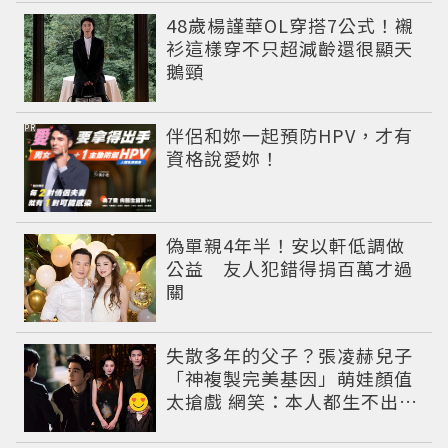
48歲楊謹華OL穿搭7公式！襯
衫這樣穿不只超減齡還很顯天
鵝頸
PR
伴侶和妳一起預防HPV，才有
資格說愛妳！
偽單親4年半！安以軒低調做
公益 友人犯錯得捐百萬才過
關
失散多年的父子？張凌赫兒子
「神複製完美基因」萌娃顏值
太搶戲 網笑：本人都生不出這
麼像