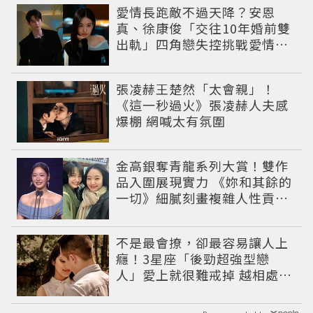
愛情長跑敵不過天降？安恩
真、徐康俊「交往10年婚前雙
出軌」四角戀失控挑戰愛情底
線
張凌赫王楚然「太會親」！
《這一秒過火》張凌赫人夫感
爆棚 網喊太有氛圍
金高銀奪青龍系列大賞！雙作
品入圍展現實力 《妳和其餘的
一切》細膩刻畫複雜人性貢獻
大賞級演技
不是最會撩，卻最容易讓人上
癮！3星座「後勁超強型戀
人」愛上就很難戒掉 越相處越
有魅力