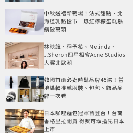
還難戒？
中秋送禮新戰場！法式甜點、北
海道乳酪搶市 爆紅檸檬蛋糕熱
銷破萬顆
林映維、程予希、Melinda、
J.Sheron四星相會Acne Studios
大曬北歐潮
韓國首爾必逛時髦品牌45選！當
地編輯推薦服裝、包包、飾品品
牌一次看
日本咖哩麵包冠軍首登台！台南
香格里拉開賣 得獎可頌搶先日本
上市