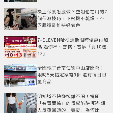
機上保養怎麼做？空姐也在用的7
個保濕技巧，下飛機不乾燥、不
浮腫還能維持好氣色
7-ELEVEN哈根達斯限時優惠再加
碼 迷你杯、雪糕、雪酥「買10送
13」
全國電子台南仁德中山店開幕！
限時5天指定家電9折 還有每日限
量商品
明知道不快樂卻離不開！揭開
「有毒關係」的情感陷阱 那些讓
人反覆回頭的「毒愛」為何比菸