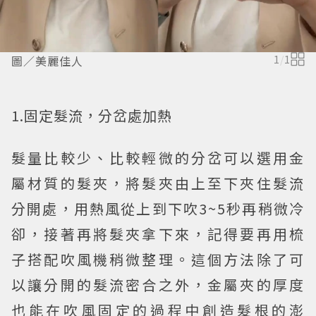
圖／美麗佳人
1
/
1
1.固定髮流，分岔處加熱
髮量比較少、比較輕微的分岔可以選用金
屬材質的髮夾，將髮夾由上至下夾住髮流
分開處，用熱風從上到下吹3~5秒再稍微冷
卻，接著再將髮夾拿下來，記得要再用梳
子搭配吹風機稍微整理。這個方法除了可
以讓分開的髮流密合之外，金屬夾的厚度
也能在吹風固定的過程中創造髮根的澎