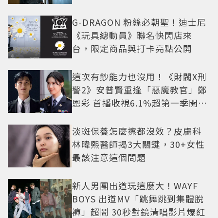
G-DRAGON 粉絲必朝聖！迪士尼
《玩具總動員》聯名快閃店來
台，限定商品與打卡亮點公開
這次有鈔能力也沒用！《財閥X刑
警2》安普賢重逢「惡魔教官」鄭
恩彩 首播收視6.1%超第一季開紅
盤
淡斑保養怎麼擦都沒效？皮膚科
林暐熙醫師揭3大關鍵，30+女性
最該注意這個問題
新人男團出道玩這麼大！WAYF
BOYS 出道MV「跳舞跳到集體脫
褲」超鬧 30秒對鏡清唱影片爆紅