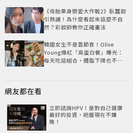
《母胎單身戀愛大作戰2》臥蠶妝
引熱議！為什麼看起來這麼不自
然？彩妝師教你正確畫法
韓國女生不是靠節食！Olive
Young爆紅「高蛋白餐」曝光：
每天吃這組合，體脂下降也不怕
掉肌肉
網友都在看
PR
立即諮詢HPV！是對自己健康
最好的投資，把握現在不嫌
晚！