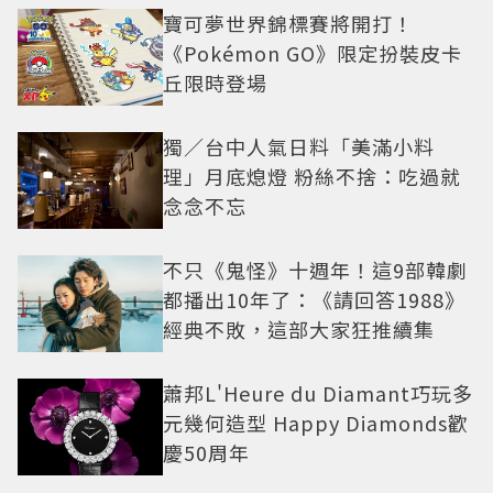
寶可夢世界錦標賽將開打！
《Pokémon GO》限定扮裝皮卡
丘限時登場
獨／台中人氣日料「美滿小料
理」月底熄燈 粉絲不捨：吃過就
念念不忘
不只《鬼怪》十週年！這9部韓劇
都播出10年了：《請回答1988》
經典不敗，這部大家狂推續集
蕭邦L'Heure du Diamant巧玩多
元幾何造型 Happy Diamonds歡
慶50周年