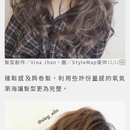
髮型創作／Vina Jhan。圖／StyleMap提供
11
/
12
蓬鬆感及肩卷髮，利用些許份量感的氧氣
瀏海讓髮型更為完整。