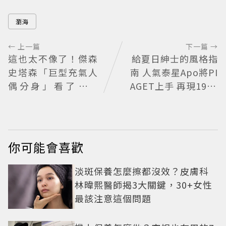
瀏海
← 上一篇
下一篇 →
這也太不像了！傑森
給夏日紳士的風格指
史塔森「巨型充氣人
南 人氣泰星Apo將PI
偶分身」看了只想
AGET上手 再現1970
說：蛤？ 驚喜連本
懷舊風華
尊都吐槽
你可能會喜歡
淡斑保養怎麼擦都沒效？皮膚科
林暐熙醫師揭3大關鍵，30+女性
最該注意這個問題