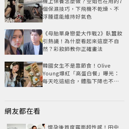
機上保養怎麼做？空姐也在用的7
個保濕技巧，下飛機不乾燥、不
浮腫還能維持好氣色
《母胎單身戀愛大作戰2》臥蠶妝
引熱議！為什麼看起來這麼不自
然？彩妝師教你正確畫法
韓國女生不是靠節食！Olive
Young爆紅「高蛋白餐」曝光：
每天吃這組合，體脂下降也不怕
掉肌肉
網友都在看
懷孕後首度露面超性感！田中