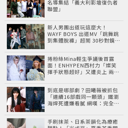
名導集結「義大利影壇復仇者
聯盟」
新人男團出道玩這麼大！
WAYF BOYS 出道MV「跳舞跳
到集體脫褲」超鬧 30秒對鏡清
唱影片爆紅
捲粉絲Mina輕生爭議後首露
面！ENHYPEN西村力「燦笑
揮手狀態超好」又遭炎上 兩派
網友戰翻
到底是哪部劇？田曦薇被抓包
「連續16部戲同一顆頭」鐵瀏
海焊死遭嫌看膩 網嘆：完全分
不出角色
手刷抹茶、日系茶韻化為療癒