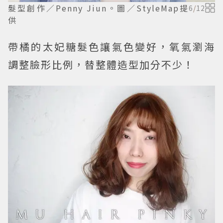
髮型創作／Penny Jiun。圖／StyleMap提
6
/
12
供
帶橘的太妃糖髮色讓氣色變好，氧氣瀏海
調整臉形比例，替整體造型加分不少！