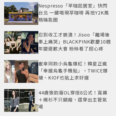
Nespresso「早咖起居室」快閃
台北 一鍵喝現萃咖啡 再扭Y2K風
格鑰匙圈
忍到收工才崩潰！Jisoo「離場後
車上痛哭」BLACKPINK歡慶10週
年變道歉大會 粉絲看了超心疼
崔傘同款小烏龜爆紅！韓星正瘋
「幸運烏龜手機貼」，TWICE娜
璉、KIOF也貼上求好運
44歲張鈞甯OL穿搭8公式！寬褲
＋襯衫不只顯瘦，還穿出主管氣
場