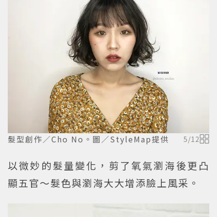
髮型創作／Cho No。圖／StyleMap提供
5
/
12
以微妙的髮量變化，剪了氧氣瀏海後更凸
顯五官～髮色與瀏海大大增添臉上風采。