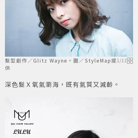
髮型創作／Glitz Wayne。圖／StyleMap提
1
/
12
供
深色髮Ｘ氧氣瀏海，既有氣質又減齡。