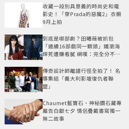
收藏一段別具意義的時尚史和電
影史！「穿Prada的惡魔2」衣櫥
9月上拍
到底是哪部劇？田曦薇被抓包
「連續16部戲同一顆頭」鐵瀏海
焊死遭嫌看膩 網嘆：完全分不出
角色
傳奇設計師離譜行徑全拍了！ 名
導集結「義大利影壇復仇者聯
盟」
Chaumet藍寶石、神秘鑽石藏專
屬告白獻七夕 情侶疊戴書寫獨一
無二故事