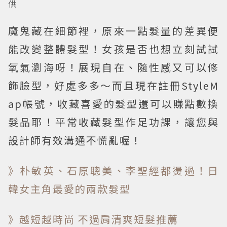
供
魔鬼藏在細節裡，原來一點髮量的差異便
能改變整體髮型！女孩是否也想立刻試試
氧氣瀏海呀！展現自在、隨性感又可以修
飾臉型，好處多多～而且現在註冊StyleM
ap帳號，收藏喜愛的髮型還可以賺點數換
髮品耶！平常收藏髮型作足功課，讓您與
設計師有效溝通不慌亂喔！
》朴敏英、石原聰美、李聖經都燙過！日
韓女主角最愛的兩款髮型
》越短越時尚 不過肩清爽短髮推薦