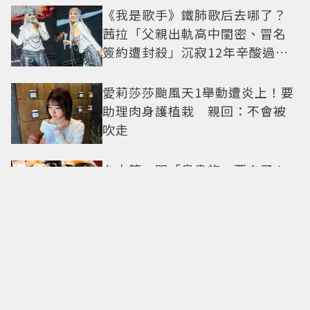
《我是歌手》鐵肺歌后去哪了？
茜拉「父親出軌高中閨密、冒名
簽約遭封殺」沉寂12年辛酸過往
曝光
愛莉莎莎颱風天1舉動遭炎上！要
助理肉身護植栽 親回：不會被
吹走
台中第一間「鳥貴族」要來了！
全品項100元、開幕送「酥炸南蠻
蝦」
台玻夫人徐莉玲談長子離世原
因！ 兒媳譚以欣打破沉默反駁