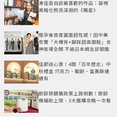
湊佳苗自認最喜歡的作品：凝視
黑暗也照亮深淵的《曉星》
懷孕後首度露面超性感！田中美
奈實「大裸背+腳踩超高跟鞋」女
神氣場全開 不過日本網友卻狠酸
佳節送心意！4間「百年歷史」中
秋禮盒 巧克力、蝦餅、蛋黃酥通
通有
廚餘禁餵豬政策上路倒數！廚餘
機補助上限、3大選購攻略一次看