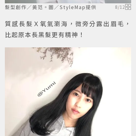
髮型創作／黃范。圖／StyleMap提供
8
/
12
質感長髮Ｘ氧氣瀏海，微旁分露出眉毛，
比起原本長黑髮更有精神！