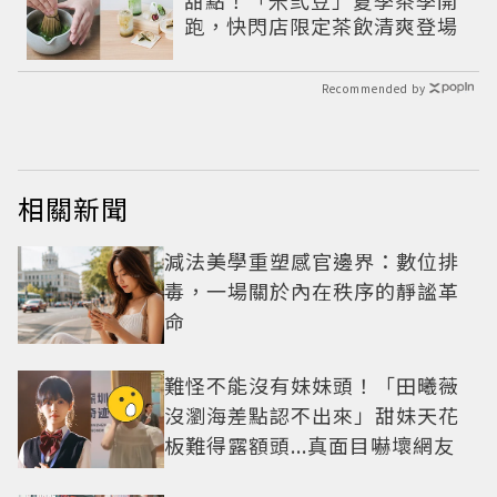
甜點！「米弎豆」夏季茶季開
跑，快閃店限定茶飲清爽登場
Recommended by
相關新聞
減法美學重塑感官邊界：數位排
毒，一場關於內在秩序的靜謐革
命
難怪不能沒有妹妹頭！「田曦薇
沒瀏海差點認不出來」甜妹天花
板難得露額頭...真面目嚇壞網友