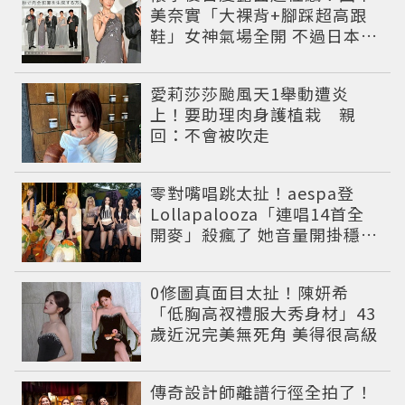
美奈實「大裸背+腳踩超高跟
鞋」女神氣場全開 不過日本網
友卻狠酸
愛莉莎莎颱風天1舉動遭炎
上！要助理肉身護植栽 親
回：不會被吹走
零對嘴唱跳太扯！aespa登
Lollapalooza「連唱14首全
開麥」殺瘋了 她音量開掛穩到
像吞CD
0修圖真面目太扯！陳妍希
「低胸高衩禮服大秀身材」43
歲近況完美無死角 美得很高級
傳奇設計師離譜行徑全拍了！