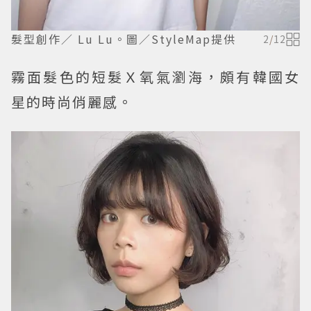
髮型創作／ Lu Lu。圖／StyleMap提供
2
/
12
霧面髮色的短髮Ｘ氧氣瀏海，頗有韓國女
星的時尚俏麗感。