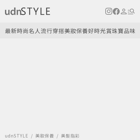
最新
時尚名人
流行穿搭
美妝保養
好時光
賞珠寶
品味
udnSTYLE
美妝保養
美髮指彩