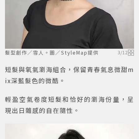
髮型創作／雪人。圖／StyleMap提供
3
/
12
短髮與氧氣瀏海組合，保留青春氣息微甜m
ix深藍髮色的微酷。
輕盈空氣卷度短髮和恰好的瀏海份量，呈
現出日雜感的自在隨性。