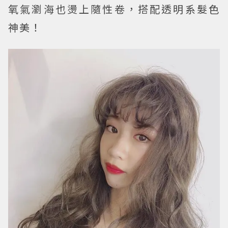
氧氣瀏海也燙上隨性卷，搭配透明系髮色
神美！