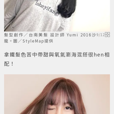
髮型創作／台南美髮 設計師 Yumi 2016沙
9
/
12
龍。圖／StyleMap提供
拿鐵髮色苦中帶甜與氧氣瀏海混搭很hen相
配！