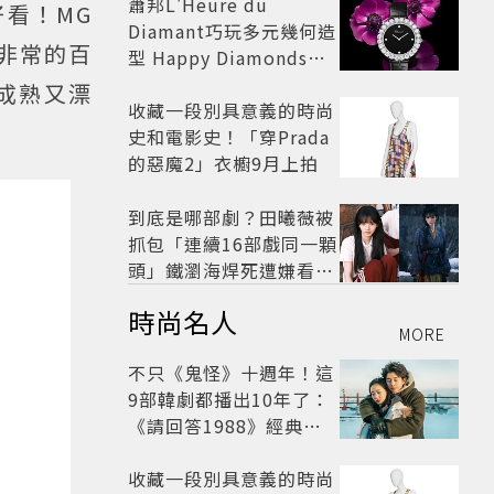
蕭邦L'Heure du
看！MG
Diamant巧玩多元幾何造
色非常的百
型 Happy Diamonds歡
慶50周年
成熟又漂
收藏一段別具意義的時尚
史和電影史！「穿Prada
的惡魔2」衣櫥9月上拍
到底是哪部劇？田曦薇被
抓包「連續16部戲同一顆
頭」鐵瀏海焊死遭嫌看膩
網嘆：完全分不出角色
時尚名人
MORE
不只《鬼怪》十週年！這
9部韓劇都播出10年了：
《請回答1988》經典不
敗，這部大家狂推續集
收藏一段別具意義的時尚