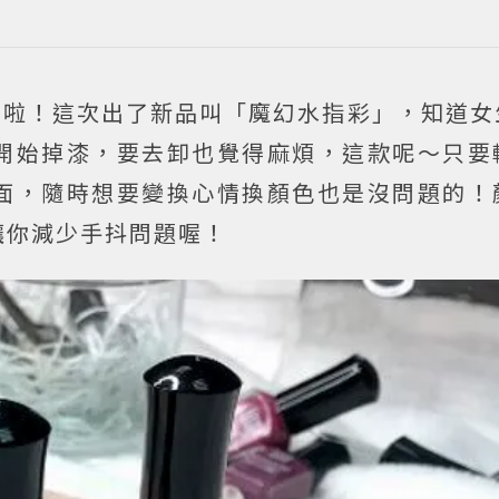
T啦！這次出了新品叫「魔幻水指彩」，知道女
開始掉漆，要去卸也覺得麻煩，這款呢～只要
面，隨時想要變換心情換顏色也是沒問題的！
讓你減少手抖問題喔！