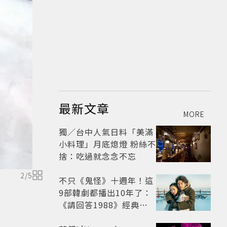
最新文章
MORE
獨／台中人氣日料「美滿
小料理」月底熄燈 粉絲不
捨：吃過就念念不忘
2
/
5
不只《鬼怪》十週年！這
9部韓劇都播出10年了：
《請回答1988》經典不
敗，這部大家狂推續集