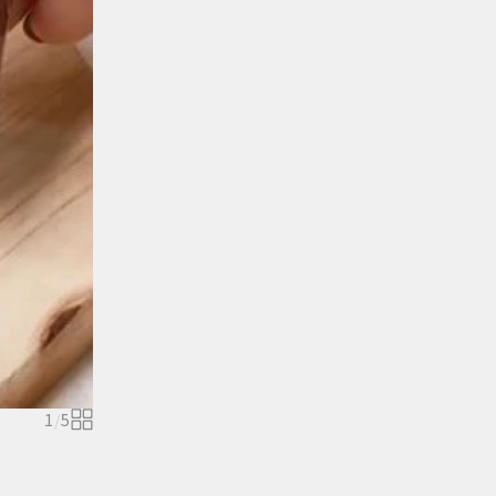
1
/
5