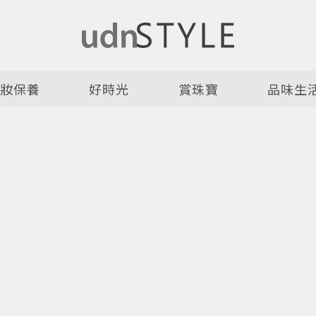
美妝保養
好時光
賞珠寶
品味生