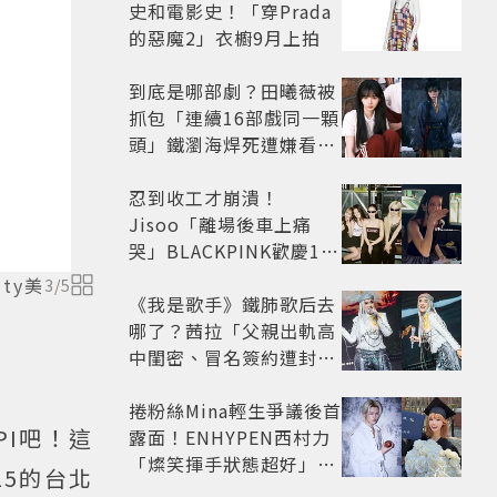
史和電影史！「穿Prada
的惡魔2」衣櫥9月上拍
到底是哪部劇？田曦薇被
抓包「連續16部戲同一顆
頭」鐵瀏海焊死遭嫌看膩
網嘆：完全分不出角色
忍到收工才崩潰！
Jisoo「離場後車上痛
哭」BLACKPINK歡慶10
週年變道歉大會 粉絲看了
ty美
3
/
5
超心疼
《我是歌手》鐵肺歌后去
哪了？茜拉「父親出軌高
中閨密、冒名簽約遭封
殺」沉寂12年辛酸過往曝
光
捲粉絲Mina輕生爭議後首
PI吧！這
露面！ENHYPEN西村力
「燦笑揮手狀態超好」又
5的台北
遭炎上 兩派網友戰翻