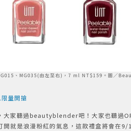
5、MG035(由左至右)，7 ml NT$159。圖／Beau
氣息限量開搶
家聽過beautyblender吧！大家也聽過O
開就是浪漫粉紅的氣息，這款禮盒將會在9/1