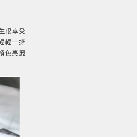
生很享受
輕輕一撕
顏色亮麗