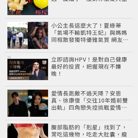
小公主長這麼大了！夏綠蒂
「氣場不輸凱特王妃」與媽媽
同框散發獨特優雅氣質 網友狂
讚
PR
立即諮詢HPV！是對自己健康
最好的投資，把握現在不嫌
晚！
愛情長跑敵不過天降？安恩
真、徐康俊「交往10年婚前雙
出軌」四角戀失控挑戰愛情底
線
PR
腹部脂肪的「剋星」找到了，
常吃這幾物，吃走大肚囊，瘦