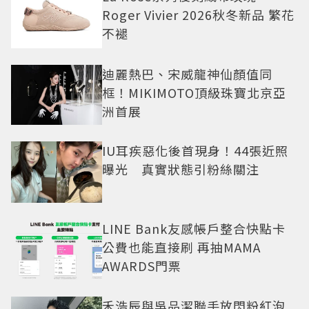
Roger Vivier 2026秋冬新品 繁花
不褪
迪麗熱巴、宋威龍神仙顏值同
框！MIKIMOTO頂級珠寶北京亞
洲首展
IU耳疾惡化後首現身！44張近照
曝光 真實狀態引粉絲關注
LINE Bank友感帳戶整合快點卡
公費也能直接刷 再抽MAMA
AWARDS門票
禾浩辰與吳品潔聯手放閃粉紅泡