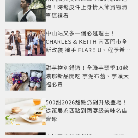
泡！時髦皮件上身情人節買物清
單這裡看
中山站又多一個必逛理由！
CHARLES & KEITH 南西門市全
新改裝 攜手 FLARE U、程予希演
繹秋季時尚
甜芋控別錯過！全聯芋頭季10款
濃郁新品開吃 芋泥布蕾、芋頭大
福必買
500甜2026甜點派對升級登場！
從策展系西點到國宴級美味名店
齊聚
卡地亞父親節獻禮！LOVE手環、