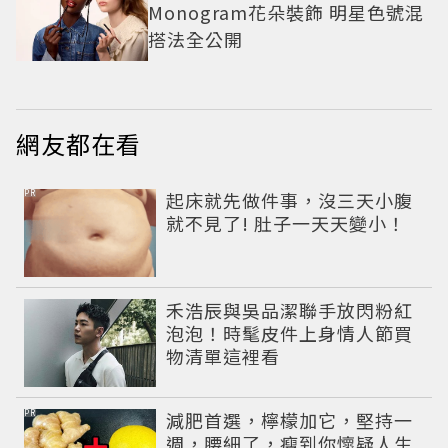
Monogram花朵裝飾 明星色號混
搭法全公開
網友都在看
PR
起床就先做件事，沒三天小腹
就不見了! 肚子一天天變小！
禾浩辰與吳品潔聯手放閃粉紅
泡泡！時髦皮件上身情人節買
物清單這裡看
PR
減肥首選，檸檬加它，堅持一
週，腰細了，瘦到你懷疑人生