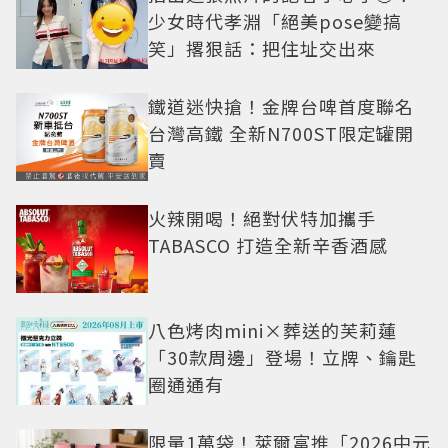
少女時代孝淵「絕美pose變搞
笑」撂狠話：把住址交出來
鐵道迷快搶！金牌台啤首度聯名
台灣高鐵 全新N700ST限定罐開
賣
火辣開喝！絕對伏特加攜手
TABASCO 打造全新辛香酒感
八色烤肉mini×葬送的芙莉蓮
「30款周邊」登場！立牌、鑰匙
圈通通有
限量1萬袋！萊爾富推「2026中元