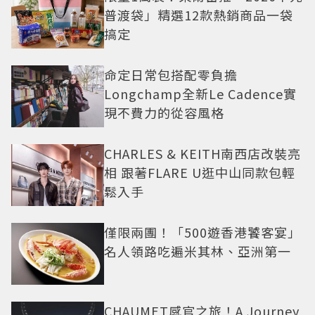
普渡袋」精選12款熱銷商品一袋
搞定
命定日常包搭配零負擔
Longchamp全新Le Cadence實
現不費力的從容風格
CHARLES & KEITH南西店改裝亮
相 跟著FLARE U逛中山同款包輕
鬆入手
僅限兩團！「500遊香港饕客宴」
名人領路吃遍米其林、亞洲第一
CHAUMET感官之旅！A Journey