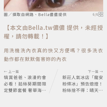
圖／擷取自網路、Bella儂儂提供
6
/
6
【本文由Bella.tw儂儂 提供，未經授
權，請勿轉載！】
用洗機洗內衣真的快又方便嗎？很多洗衣
動作都在默默傷害妳的內衣
← 上一篇
下一篇 →
犒賞爸爸、浪漫約會
新莊人氣冰店「龍安
必看！茹絲葵期間限
粉條冰」預告熄燈！
定雙節套餐 奢華海陸
粉絲捨不得：晴天霹
饗宴開吃
靂