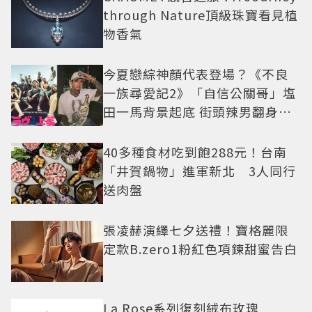
through Nature頂級珠寶看見植
物香氣
今夏戀綜神顏代表登場？《不良
一族尋愛記2》「自信公關哥」塩
田一馬背景起底 街頭辣男翻身當
老闆
40多種食材吃到飽288元！台南
「井賀鍋物」進軍新北 3人同行
送肉盤
張凌赫演繹七夕送禮！寶格麗限
定款B.zero1粉紅色項鍊甜蜜告白
La Rose系列復刻絨布玫瑰