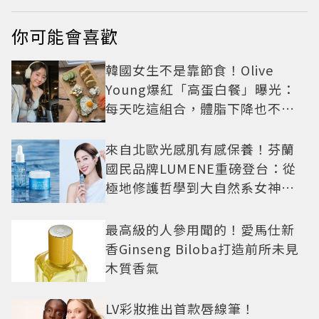
你可能會喜歡
韓國女生不是靠節食！Olive
Young爆紅「高蛋白餐」曝光：
每天吃這組合，體脂下降也不怕
掉肌肉
來自北歐光感肌有感保養！芬蘭
國民品牌LUMENE重磅登台：從
極地修護哲學到大自然系女神莫
允雯的「慢養肌」生活美學
最高級的人參用聞的！愛馬仕新
香Ginseng Biloba打造前所未見
木質香氣
LV彩妝推出首款唇線筆！