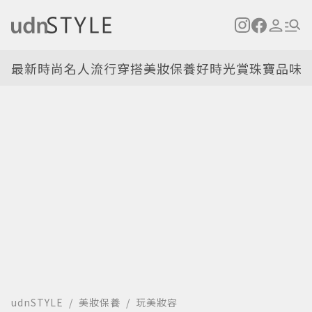
最新
時尚名人
流行穿搭
美妝保養
好時光
賞珠寶
品味
udnSTYLE
美妝保養
玩美妝容