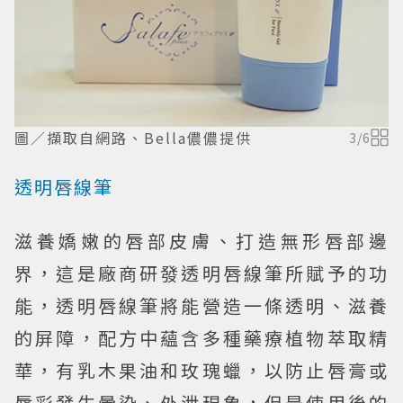
圖／擷取自網路、Bella儂儂提供
3
/
6
透明唇線筆
滋養嬌嫩的唇部皮膚、打造無形唇部邊
界，這是廠商研發透明唇線筆所賦予的功
能，透明唇線筆將能營造一條透明、滋養
的屏障，配方中蘊含多種藥療植物萃取精
華，有乳木果油和玫瑰蠟，以防止唇膏或
唇彩發生暈染、外泄現象，但是使用後的