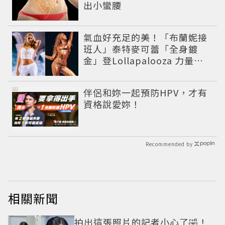
出小蠻腰
氣血好充足的美！「布蘭妮接
班人」泰特麥可蕾「全身鍍
金」登Lollapalooza 力量感
曲線身材美翻全場
PR
伴侶和妳一起預防HPV，才有
資格說愛妳！
Recommended by
相關新聞
拍出這張照片的記者小心了🤣！