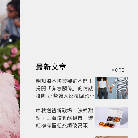
最新文章
MORE
明知道不快樂卻離不開！
揭開「有毒關係」的情感
陷阱 那些讓人反覆回頭的
「毒愛」為何比菸還難
戒？
中秋送禮新戰場！法式甜
點、北海道乳酪搶市 爆
紅檸檬蛋糕熱銷破萬顆