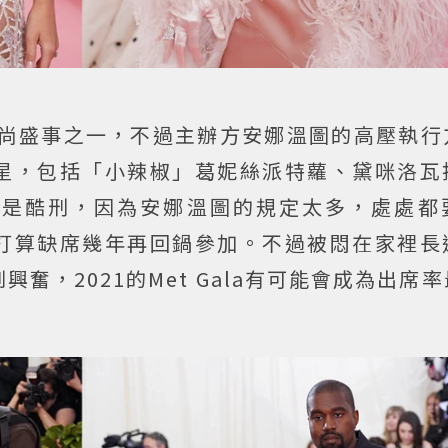
力的時尚盛事之一，不過主辦方安娜溫圖的高壓執
星，包括「小辣椒」葛妮絲派特蘿、黛咪洛瓦
像是酷刑，因為安娜溫圖的規定太多，處處都
打算缺席幾年再回鍋參加。不過被悶在家裡長
奮，2021的Met Gala有可能會成為出席