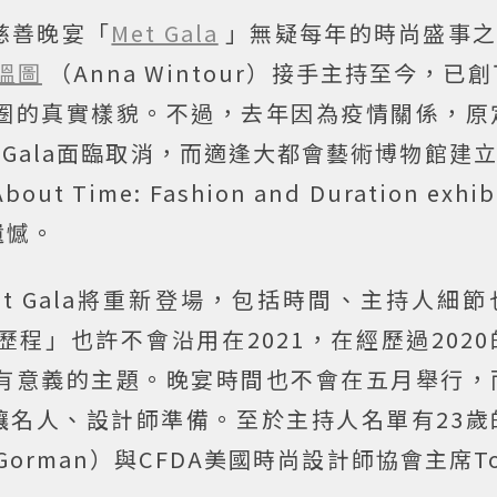
慈善晚宴「
Met Gala
」無疑每年的時尚盛事之
溫圖
（Anna Wintour）接手主持至今，已
圈的真實樣貌。不過，去年因為疫情關係，原
t Gala面臨取消，而適逢大都會藝術博物館建立
me: Fashion and Duration exhi
遺憾。
 Met Gala將重新登場，包括時間、主持人細
程」也許不會沿用在2021，在經歷過202
有意義的主題。晚宴時間也不會在五月舉行，
讓名人、設計師準備。至於主持人名單有23歲
orman）與CFDA美國時尚設計師協會主席Tom