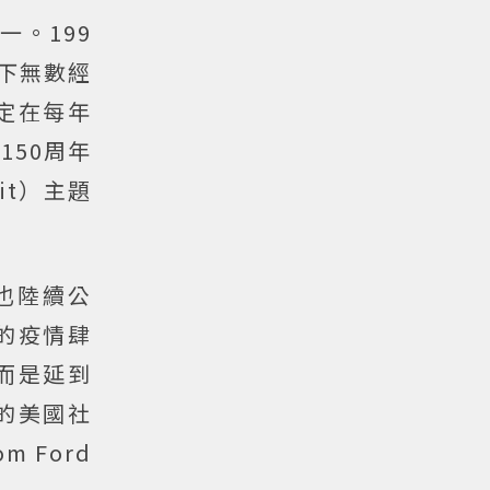
一。199
創下無數經
定在每年
150周年
bit）主題
節也陸續公
0的疫情肆
而是延到
的美國社
 Ford