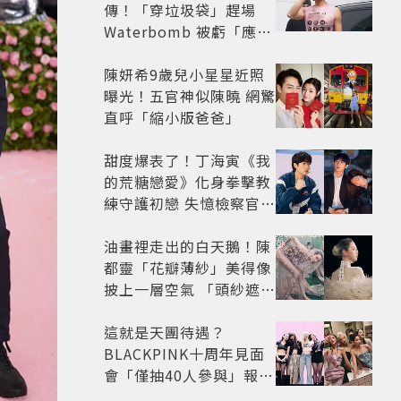
傳！「穿垃圾袋」趕場
Waterbomb 被虧「應該
改名JPG」
陳妍希9歲兒小星星近照
曝光！五官神似陳曉 網驚
直呼「縮小版爸爸」
甜度爆表了！丁海寅《我
的荒糖戀愛》化身拳擊教
練守護初戀 失憶檢察官×
假男友打造今夏必看小甜
劇
油畫裡走出的白天鵝！陳
都靈「花瓣薄紗」美得像
披上一層空氣 「頭紗遮
面」玩出新花樣朦朧美感
太仙
這就是天團待遇？
BLACKPINK十周年見面
會「僅抽40人參與」報名
開始到截止僅9小時粉絲