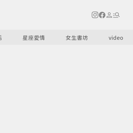
活
星座愛情
女生書坊
video