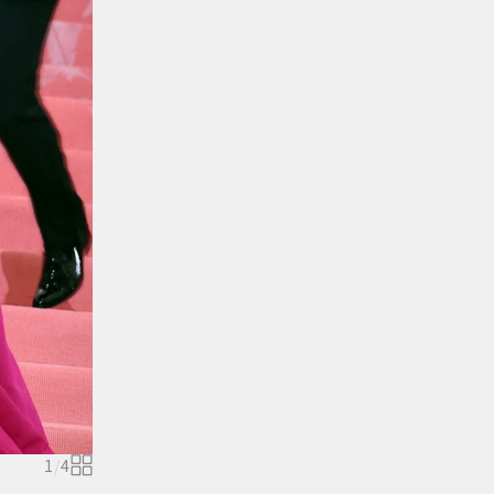
1
/
4