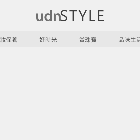
美妝保養
好時光
賞珠寶
品味生