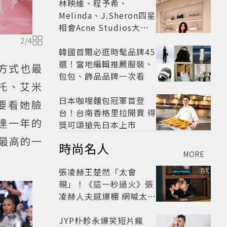
林映維、程予希、
Melinda、J.Sheron四星
相會Acne Studios大曬
北歐潮
2
/
4
韓國首爾必逛時髦品牌45
選！當地編輯推薦服裝、
行方式也最
包包、飾品品牌一次看
托、艾米
日本咖哩麵包冠軍首登
要看她臉
台！台南香格里拉開賣 得
達一年的
獎可頌搶先日本上市
率最高的一
時尚名人
MORE
張凌赫王楚然「太會
親」！《這一秒過火》張
凌赫人夫感爆棚 網喊太有
氛圍
JYP朴軫永爆笑短片瘋