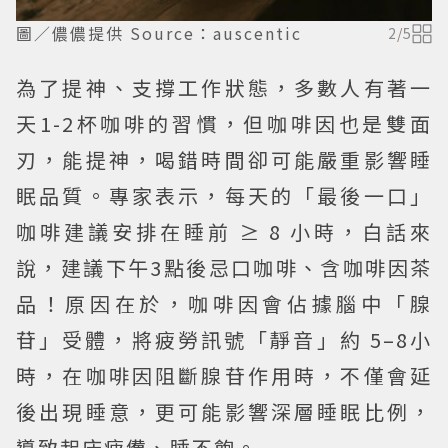
圖／儂儂提供 Source：auscentic
2
/
5
為了提神、支撐工作狀態，多數人有著一
天1-2杯咖啡的習慣，但咖啡因也是雙面
刃，能提神，喝錯時間卻可能嚴重影響睡
眠品質。專家表示，每天的「最後一口」
咖啡建議安排在睡前 ≥ 8 小時，白話來
說，建議下午3點後忌口咖啡、含咖啡因茶
品！原因在於，咖啡因會佔據腦中「腺
苷」受體，將疲勞訊號「靜音」約 5–8小
時，在咖啡因阻斷腺苷作用時，不僅會延
後出現睡意，更可能影響深層睡眠比例，
導致起床疲憊、睡不飽。