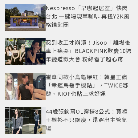
Nespresso「早咖起居室」快閃
台北 一鍵喝現萃咖啡 再扭Y2K風
格鑰匙圈
忍到收工才崩潰！Jisoo「離場後
車上痛哭」BLACKPINK歡慶10週
年變道歉大會 粉絲看了超心疼
崔傘同款小烏龜爆紅！韓星正瘋
「幸運烏龜手機貼」，TWICE娜
璉、KIOF也貼上求好運
44歲張鈞甯OL穿搭8公式！寬褲
＋襯衫不只顯瘦，還穿出主管氣
場