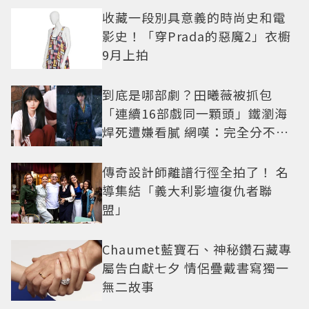
收藏一段別具意義的時尚史和電
影史！「穿Prada的惡魔2」衣櫥
9月上拍
到底是哪部劇？田曦薇被抓包
「連續16部戲同一顆頭」鐵瀏海
焊死遭嫌看膩 網嘆：完全分不出
角色
傳奇設計師離譜行徑全拍了！ 名
導集結「義大利影壇復仇者聯
盟」
Chaumet藍寶石、神秘鑽石藏專
屬告白獻七夕 情侶疊戴書寫獨一
無二故事