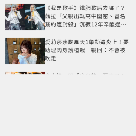
《我是歌手》鐵肺歌后去哪了？
茜拉「父親出軌高中閨密、冒名
簽約遭封殺」沉寂12年辛酸過往
曝光
愛莉莎莎颱風天1舉動遭炎上！要
助理肉身護植栽 親回：不會被
吹走
台中第一間「鳥貴族」要來了！
全品項100元、開幕送「酥炸南蠻
蝦」
台玻夫人徐莉玲談長子離世原
因！ 兒媳譚以欣打破沉默反駁