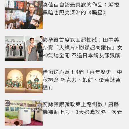
湊佳苗自認最喜歡的作品：凝視
黑暗也照亮深淵的《曉星》
懷孕後首度露面超性感！田中美
奈實「大裸背+腳踩超高跟鞋」女
神氣場全開 不過日本網友卻狠酸
佳節送心意！4間「百年歷史」中
秋禮盒 巧克力、蝦餅、蛋黃酥通
通有
廚餘禁餵豬政策上路倒數！廚餘
機補助上限、3大選購攻略一次看