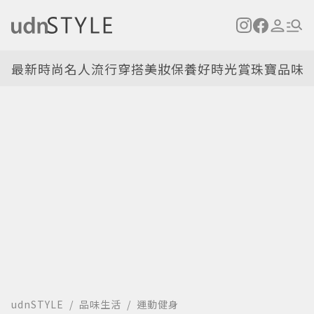
最新
時尚名人
流行穿搭
美妝保養
好時光
賞珠寶
品味
udnSTYLE
品味生活
運動健身