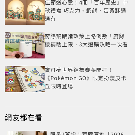
佳節送心意！4間「百年歷史」中
秋禮盒 巧克力、蝦餅、蛋黃酥通
通有
廚餘禁餵豬政策上路倒數！廚餘
機補助上限、3大選購攻略一次看
寶可夢世界錦標賽將開打！
《Pokémon GO》限定扮裝皮卡
丘限時登場
網友都在看
限量1萬袋！萊爾富推「2026