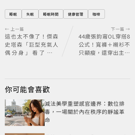
睡眠
失眠
睡眠時間
健康管理
咖啡
← 上一篇
下一篇 →
這也太不像了！傑森
44歲張鈞甯OL穿搭8
史塔森「巨型充氣人
公式！寬褲＋襯衫不
偶分身」看了只想
只顯瘦，還穿出主管
說：蛤？ 驚喜連本
氣場
尊都吐槽
你可能會喜歡
減法美學重塑感官邊界：數位排
毒，一場關於內在秩序的靜謐革
命