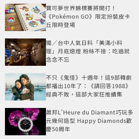
寶可夢世界錦標賽將開打！
《Pokémon GO》限定扮裝皮卡
丘限時登場
獨／台中人氣日料「美滿小料
理」月底熄燈 粉絲不捨：吃過就
念念不忘
不只《鬼怪》十週年！這9部韓劇
都播出10年了：《請回答1988》
經典不敗，這部大家狂推續集
蕭邦L'Heure du Diamant巧玩多
元幾何造型 Happy Diamonds歡
慶50周年