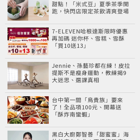
甜點！「米弎豆」夏季茶季開
跑，快閃店限定茶飲清爽登場
7-ELEVEN哈根達斯限時優惠
再加碼 迷你杯、雪糕、雪酥
「買10送13」
Jennie、孫藝珍都在練！皮拉
提斯不是瘦身運動，教練揭9
大迷思、選課真相
台中第一間「鳥貴族」要來
了！全品項100元、開幕送
「酥炸南蠻蝦」
黑白大廚鄭智善「甜蜜蜜」海