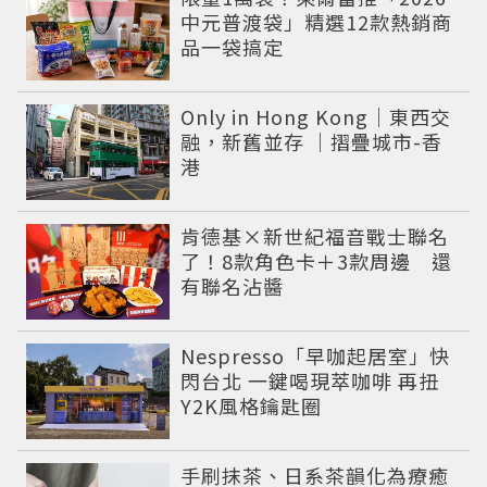
中元普渡袋」精選12款熱銷商
品一袋搞定
Only in Hong Kong｜東西交
融，新舊並存 ｜摺疊城市-香
港
肯德基×新世紀福音戰士聯名
了！8款角色卡＋3款周邊 還
有聯名沾醬
Nespresso「早咖起居室」快
閃台北 一鍵喝現萃咖啡 再扭
Y2K風格鑰匙圈
手刷抹茶、日系茶韻化為療癒