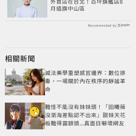
外首店在台北！百坪旗艦店8
月插旗中山區
Recommended by
相關新聞
減法美學重塑感官邊界：數位排
毒，一場關於內在秩序的靜謐革
命
難怪不能沒有妹妹頭！「田曦薇
沒瀏海差點認不出來」甜妹天花
板難得露額頭...真面目嚇壞網友