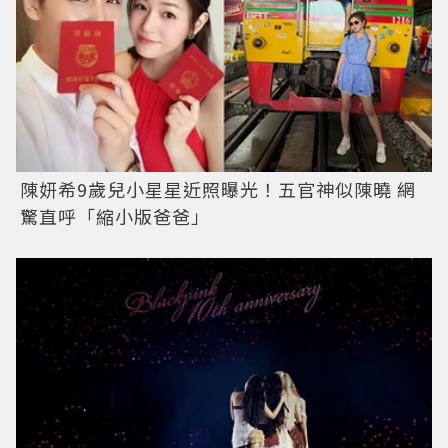
陳妍希9歲兒小星星近照曝光！五官神似陳曉 網
驚直呼「縮小版爸爸」