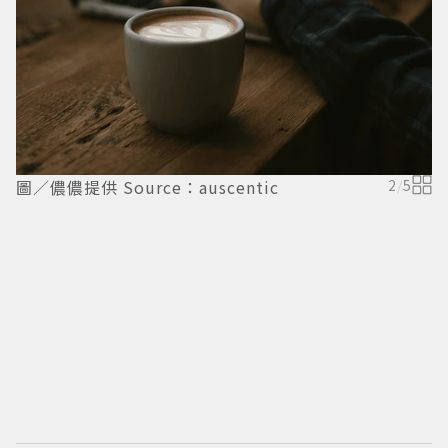
圖／儂儂提供 Source：auscentic
2
/
5
圖