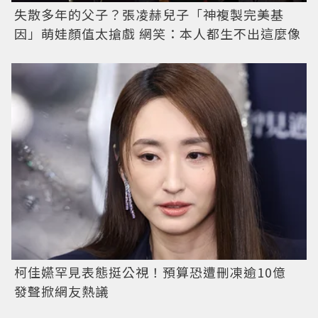
失散多年的父子？張凌赫兒子「神複製完美基
因」萌娃顏值太搶戲 網笑：本人都生不出這麼像
柯佳嬿罕見表態挺公視！預算恐遭刪凍逾10億
發聲掀網友熱議