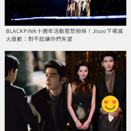
BLACKPINK十週年活動惹怒粉絲！Jisoo下場滅
火道歉：對不起讓你們失望