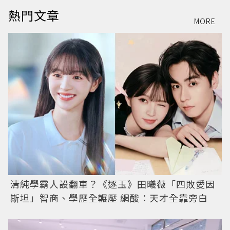
熱門文章
MORE
清純學霸人設翻車？《逐玉》田曦薇「四敗愛因
斯坦」智商、學歷全輾壓 網酸：天才全靠旁白