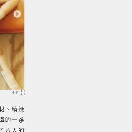
4
/
8
材、精緻
攝的ㄧ系
了眾人的