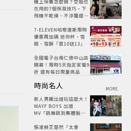
影片爆紅
機上保養怎麼做？空姐也
在用的7個保濕技巧，下
飛機不乾燥、不浮腫還能
維持好氣色
7-ELEVEN哈根達斯限時
優惠再加碼 迷你杯、雪
糕、雪酥「買10送13」
全國電子台南仁德中山店
開幕！限時5天指定家電9
折 還有每日限量商品
時尚名人
MORE
新人男團出道玩這麼大！
WAYF BOYS 出道
MV「跳舞跳到集體脫
褲」超鬧 30秒對鏡清唱
影片爆紅
張凌赫王楚然「太會