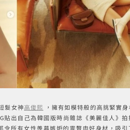
的短髮女神
高俊熙
，擁有如模特般的高挑緊實身
IG貼出自己為韓國版時尚雜誌《美麗佳人》拍
那令所有女性羨慕嫉妒的零贅肉好身材，吸引