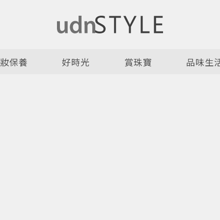
美妝保養
好時光
賞珠寶
品味生