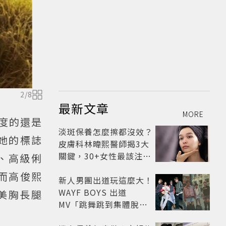
2
/
8
最新文章
MORE
名度的還是
淡斑保養怎麼擦都沒效？
她的標誌
皮膚科林暐熙醫師揭3大
關鍵，30+女性最該注意
、高級俐
這個問題
而高俊熙
新人男團出道玩這麼大！
WAYF BOYS 出道
美胸長腿
MV「跳舞跳到集體脫
褲」超鬧 30秒對鏡清唱