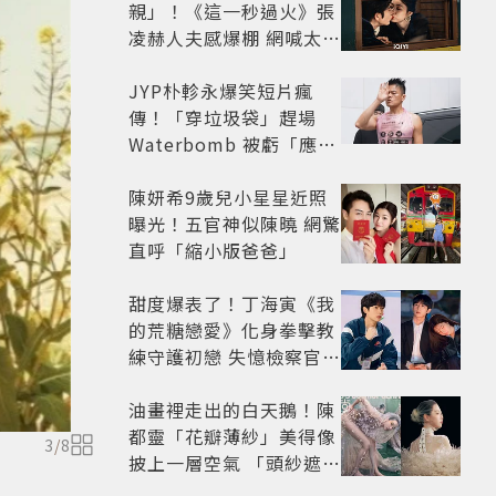
親」！《這一秒過火》張
凌赫人夫感爆棚 網喊太有
氛圍
JYP朴軫永爆笑短片瘋
傳！「穿垃圾袋」趕場
Waterbomb 被虧「應該
改名JPG」
陳妍希9歲兒小星星近照
曝光！五官神似陳曉 網驚
直呼「縮小版爸爸」
甜度爆表了！丁海寅《我
的荒糖戀愛》化身拳擊教
練守護初戀 失憶檢察官×
假男友打造今夏必看小甜
劇
油畫裡走出的白天鵝！陳
都靈「花瓣薄紗」美得像
3
/
8
披上一層空氣 「頭紗遮
面」玩出新花樣朦朧美感