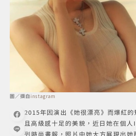
圖／擷自
instagram
2015年因演出《她很漂亮》而爆紅
且高級感十足的美貌，近日她在個人
列時尚畫報，照片中她大方展現出她