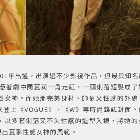
2001年出道，出演過不少影視作品，但最具知
她憑著劇中閔夏莉一角走紅，一頭俐落短髮成了
髮女神。而她那完美身材、帥氣又性感的外貌
登上《VOGUE》、《W》等時尚雜誌封面。
，以多套俐落又不失性感的造型入鏡，將她的
現出夏季性感女神的風範。