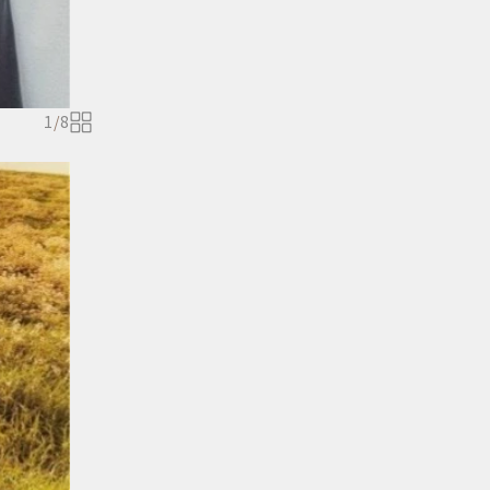
1
/
8