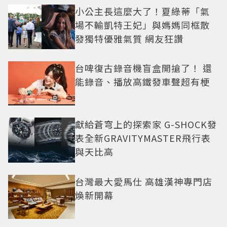
小公主長這麼大了！夏綠蒂「氣
場不輸凱特王妃」與媽媽同框散
發獨特優雅氣質 網友狂讚
台啤復古錄音機盲盒開搶了！ 還
能錄音、播放高鐵發車聲超有梗
獻給蒼穹上的探索家 G-SHOCK發
表全新GRAVITYMASTER飛行表
與天比高
台灣最大愛馬仕 高雄漢神專門店
煥新開幕