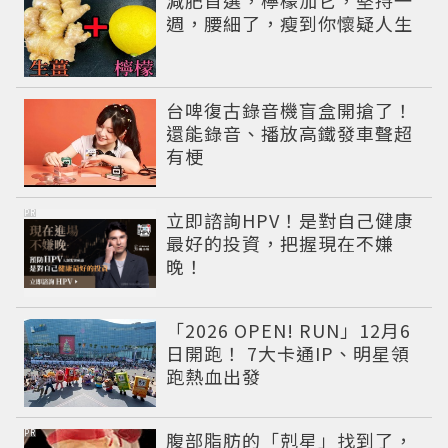
週，腰細了，瘦到你懷疑人生
台啤復古錄音機盲盒開搶了！
還能錄音、播放高鐵發車聲超
有梗
PR
立即諮詢HPV！是對自己健康
最好的投資，把握現在不嫌
晚！
「2026 OPEN! RUN」12月6
日開跑！ 7大卡通IP、明星領
跑熱血出發
PR
腹部脂肪的「剋星」找到了，