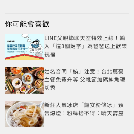
網驚：完全等比例長
叡娜淚揭童年抗癌傷
大
痛
你可能會喜歡
LINE父親節聊天室特效上線！輸
入「這3關鍵字」為爸爸送上歡樂
祝福
姓名音同「鮪」注意！台北萬豪
主餐免費升等 父親節加碼鮪魚現
切秀
新莊人氣冰店「龍安粉條冰」預
告熄燈！粉絲捨不得：晴天霹靂