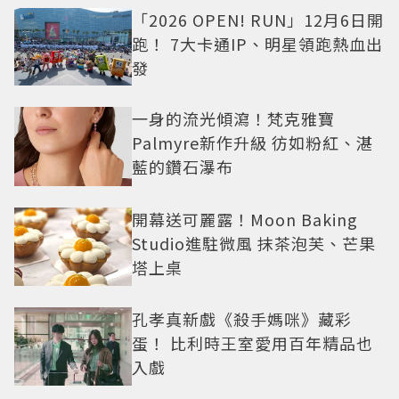
「2026 OPEN! RUN」12月6日開
跑！ 7大卡通IP、明星領跑熱血出
發
一身的流光傾瀉！梵克雅寶
Palmyre新作升級 彷如粉紅、湛
藍的鑽石瀑布
開幕送可麗露！Moon Baking
Studio進駐微風 抹茶泡芙、芒果
塔上桌
孔孝真新戲《殺手媽咪》藏彩
蛋！ 比利時王室愛用百年精品也
入戲