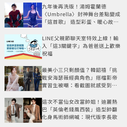
九年後再洗版！湯姆霍蘭德
〈Umbrella〉封神舞台差點變成
「這首歌」 造型彩蛋、暖心故事
一次公開
LINE父親節聊天室特效上線！輸
入「這3關鍵字」為爸爸送上歡樂
祝福
最美小三只剩顏值？韓韶禧「挑
戰安海瑟薇經典角色」搭檔影帝
實習生被嘲：看截圖就感受到演
技
這次不當仙女改當帥姐！迪麗熱
巴「英倫老錢風西裝」造型帥翻
化身馬術師網喊：現代版李長歌