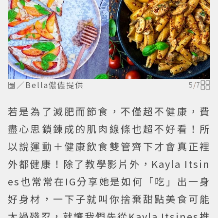
圖／Bella儂儂提供
5
/
7
若是為了減肥而節食，不僅超不健康，費
盡心思鎖鍊成的肌肉線條也超不好看！所
以說運動＋健康飲食雙管齊下才會真正裡
外都健康！除了教學影片外，Kayla Itsin
es也常常在IG分享她是如何「吃」出一身
好身材，一下子就叫你捨棄甜點美食可能
太過殘忍，就讓我們先從Kayla Itsines推