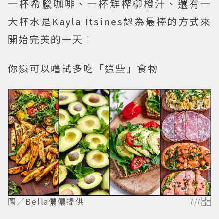
一杯希臘咖啡、一杯鮮榨柳橙汁、還有一
大杯水是Kayla Itsines認為最棒的方式來
開始完美的一天！
你還可以嚐試多吃「這些」食物
圖／Bella儂儂提供
7
/
7