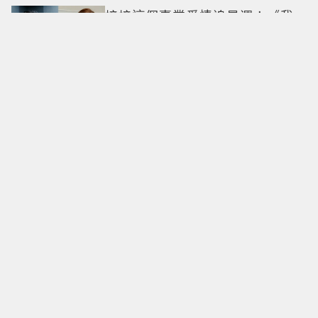
接接這個事業愛情追星運！《我
的偶像總裁》「年下男」姜勳變
身冰山總裁 金慧峻追星成功還偶
遇愛情
7-ELEVEN星級饗宴「泰味雙饗」
端新菜！酸辣烤魚、泰奶提拉米
蘇快嘗鮮
姚元浩《營業中》「拿球猛砸曾
沛慈」挨轟 陶晶瑩點出演藝圈現
實面
泰星Becky成TOD'S最新品牌大使
9月確定現身米蘭時裝周