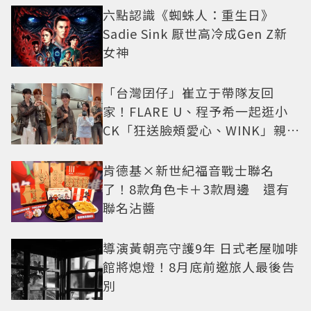
六點認識《蜘蛛人：重生日》
Sadie Sink 厭世高冷成Gen Z新
女神
「台灣囝仔」崔立于帶隊友回
家！FLARE U、程予希一起逛小
CK「狂送臉頰愛心、WINK」親曝
中山站私藏必逛名單
肯德基×新世紀福音戰士聯名
了！8款角色卡＋3款周邊 還有
聯名沾醬
導演黃朝亮守護9年 日式老屋咖啡
館將熄燈！8月底前邀旅人最後告
別