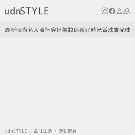
最新
時尚名人
流行穿搭
美妝保養
好時光
賞珠寶
品味
udnSTYLE
品味生活
運動健身