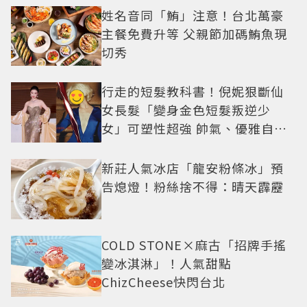
姓名音同「鮪」注意！台北萬豪
主餐免費升等 父親節加碼鮪魚現
切秀
行走的短髮教科書！倪妮狠斷仙
女長髮「變身金色短髮叛逆少
女」可塑性超強 帥氣、優雅自由
切換
新莊人氣冰店「龍安粉條冰」預
告熄燈！粉絲捨不得：晴天霹靂
COLD STONE×麻古「招牌手搖
變冰淇淋」！人氣甜點
ChizCheese快閃台北