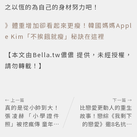
之以恆的為自己的身材努力吧！
》體重增加卻看起來更瘦！韓國媽媽Appl
e Kim「不挨餓就瘦」秘訣在這裡
【本文由Bella.tw儂儂 提供，未經授權，
請勿轉載！】
← 上一篇
下一篇 →
真的是從小帥到大！
比戀愛更動人的重生
張凌赫「小學證件
故事！戀綜《我剩下
照」被挖瘋傳 童年到
的戀愛》邀8名抗病
現在顏值進化史曝光
青年重新擁抱愛情 崔