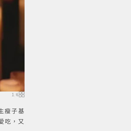
1
/
6
生瘦子基
愛吃，又