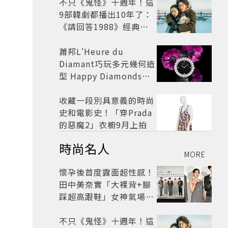
不只《鬼怪》十週年！這
9部韓劇都播出10年了：
《請回答1988》經典不
敗，這部大家狂推續集
蕭邦L'Heure du
Diamant巧玩多元幾何造
型 Happy Diamonds歡
慶50周年
收藏一段別具意義的時尚
史和電影史！「穿Prada
的惡魔2」衣櫥9月上拍
時尚名人
MORE
懷孕後首度露面超性感！
田中美奈實「大裸背+腳
踩超高跟鞋」女神氣場全
開 不過日本網友卻狠酸
不只《鬼怪》十週年！這