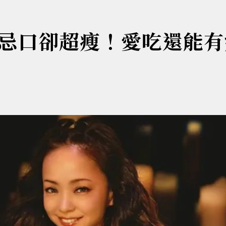
忌口卻超瘦！愛吃還能有