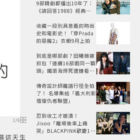
9部韓劇都播出10年了：
《請回答1988》經典不
敗，這部大家狂推續集
收藏一段別具意義的時尚
史和電影史！「穿Prada
的惡魔2」衣櫥9月上拍
到底是哪部劇？田曦薇被
抓包「連續16部戲同一顆
頭」鐵瀏海焊死遭嫌看膩
網嘆：完全分不出角色
傳奇設計師離譜行徑全拍
了！ 名導集結「義大利影
壇復仇者聯盟」
忍到收工才崩潰！
2
/
6
Jisoo「離場後車上痛
哭」BLACKPINK歡慶10
慕這天生
週年變道歉大會 粉絲看了