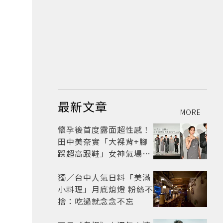
最新文章
MORE
懷孕後首度露面超性感！
田中美奈實「大裸背+腳
踩超高跟鞋」女神氣場全
開 不過日本網友卻狠酸
獨／台中人氣日料「美滿
小料理」月底熄燈 粉絲不
捨：吃過就念念不忘