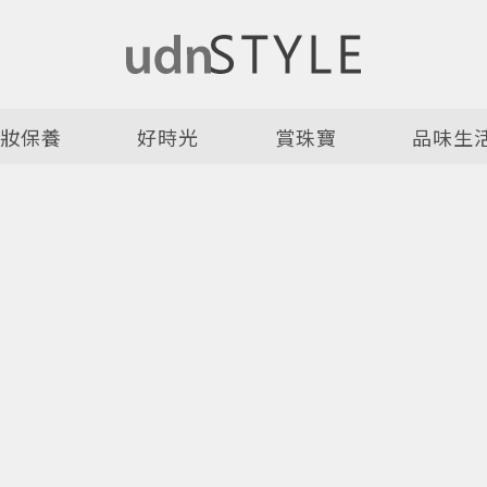
美妝保養
好時光
賞珠寶
品味生