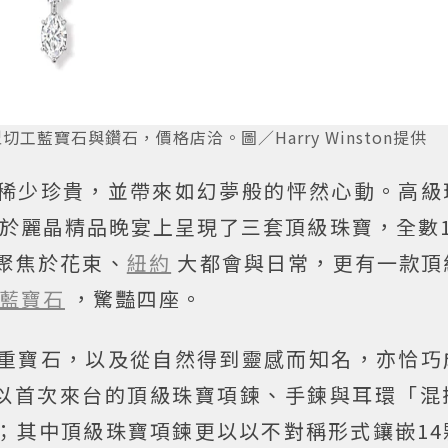
工藍寶石與鑽石，價格店洽。圖／Harry Winston提供
稀少珍貴，並帶來如幻夢般的怦然心動。高級
於麗晶精品晚宴上呈現了三套頂級珠寶，全數1
別聚焦於花束、
紐約
大都會與日常，更有一款頂
藍寶石
，驚豔四座。
珠寶、貴重寶石，以及從自然得到靈感而知名，亦恰
以首次來台的頂級珠寶項鍊、手鍊與耳環「混
款戒指；其中頂級珠寶項鍊更以以不對稱形式鑲嵌1