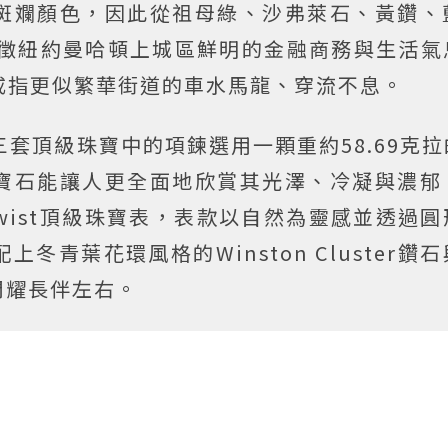
斑斕顏色，因此從祖母綠、沙弗萊石、黃鑽、
徵紐約曼哈頓上城區鮮明的金融商務與生活氣
鑽石戒指更似繁華街道的車水馬龍、穿流不息。
三套頂級珠寶中的項鍊選用一顆重約58.69克
寶石能讓人更全面地欣賞其光澤、冷凝與濃郁
Twist頂級珠寶表，表款以自然為靈感並透過
青葉花環風格的Winston Cluster鑽
閃耀長伴左右。