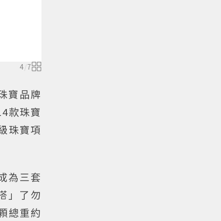
4
/
7
珠寶品牌
4款珠寶
級珠寶項
巧成為三套
搭」了勿
4顆總重約