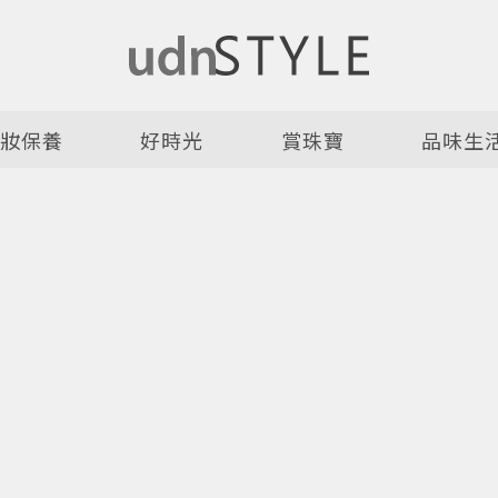
美妝保養
好時光
賞珠寶
品味生