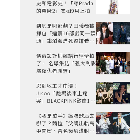
史和電影史！「穿Prada
的惡魔2」衣櫥9月上拍
到底是哪部劇？田曦薇被
抓包「連續16部戲同一顆
頭」鐵瀏海焊死遭嫌看膩
網嘆：完全分不出角色
傳奇設計師離譜行徑全拍
了！ 名導集結「義大利影
壇復仇者聯盟」
忍到收工才崩潰！
Jisoo「離場後車上痛
哭」BLACKPINK歡慶10
週年變道歉大會 粉絲看了
超心疼
《我是歌手》鐵肺歌后去
哪了？茜拉「父親出軌高
中閨密、冒名簽約遭封
殺」沉寂12年辛酸過往曝