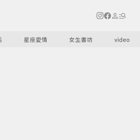
活
星座愛情
女生書坊
video