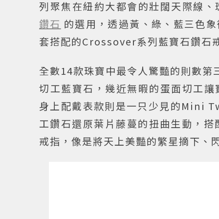
列聚焦在紐約大都會的壯闊天際線、
鑽石
的選用，透過黃、綠、藍三色象
套搭配的Crossover系列藍寶石
全數14款珠寶中最令人驚豔的則數第
切工藍寶石，幾近無暇的蛋面切工讓
身上配戴表款則是一只少見的Mini 
工鑽石還原葉片藤蔓的扭曲生動，搭配上冬
戒指，像是將天上美豔的繁星摘下、