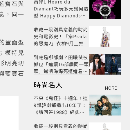
蕭邦L'Heure du
藍寶石與
Diamant巧玩多元幾何造
息，同一
型 Happy Diamonds歡
慶50周年
收藏一段別具意義的時尚
史和電影史！「穿Prada
拉的蛋面型
的惡魔2」衣櫥9月上拍
；模特兒
到底是哪部劇？田曦薇被
圓形明亮切
抓包「連續16部戲同一顆
頭」鐵瀏海焊死遭嫌看膩
石與藍寶石
網嘆：完全分不出角色
時尚名人
MORE
不只《鬼怪》十週年！這
9部韓劇都播出10年了：
《請回答1988》經典不
敗，這部大家狂推續集
收藏一段別具意義的時尚