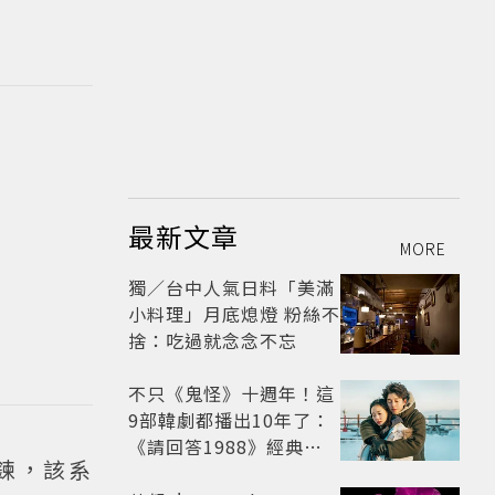
最新文章
MORE
獨／台中人氣日料「美滿
小料理」月底熄燈 粉絲不
捨：吃過就念念不忘
不只《鬼怪》十週年！這
9部韓劇都播出10年了：
《請回答1988》經典不
項鍊，該系
敗，這部大家狂推續集