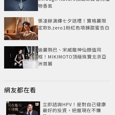
物香氣
張凌赫演繹七夕送禮！寶格麗限
定款B.zero1粉紅色項鍊甜蜜告白
迪麗熱巴、宋威龍神仙顏值同
框！MIKIMOTO頂級珠寶北京亞
洲首展
網友都在看
PR
立即諮詢HPV！是對自己健康
最好的投資，把握現在不嫌