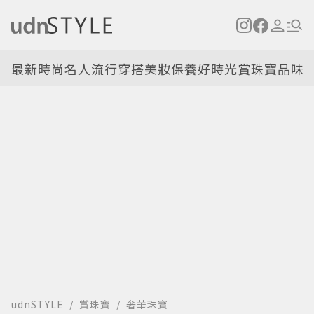
最新
時尚名人
流行穿搭
美妝保養
好時光
賞珠寶
品味
udnSTYLE
賞珠寶
奢華珠寶