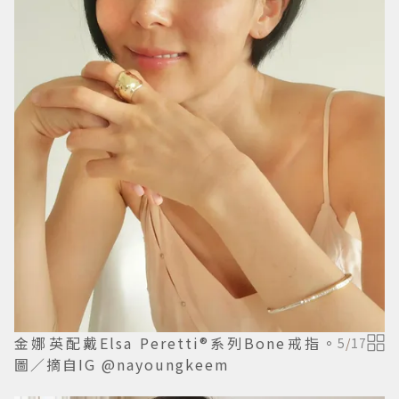
金娜英配戴Elsa Peretti®系列Bone戒指。
5
/
17
圖／摘自IG @nayoungkeem