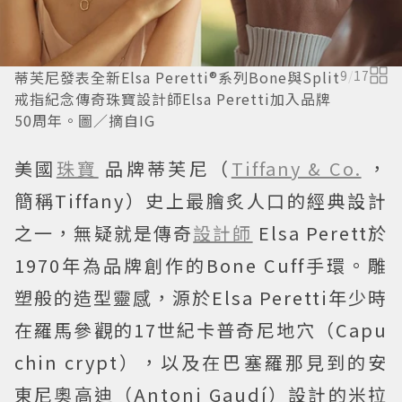
蒂芙尼發表全新Elsa Peretti®系列Bone與Split
9
/
17
戒指紀念傳奇珠寶設計師Elsa Peretti加入品牌
50周年。圖／摘自IG
美國
珠寶
品牌蒂芙尼（
Tiffany & Co.
，
簡稱Tiffany）史上最膾炙人口的經典設計
之一，無疑就是傳奇
設計師
Elsa Perett於
1970年為品牌創作的Bone Cuff手環。雕
塑般的造型靈感，源於Elsa Peretti年少時
在羅馬參觀的17世紀卡普奇尼地穴（Capu
chin crypt），以及在巴塞羅那見到的安
東尼奧高迪（Antoni Gaudí）設計的米拉