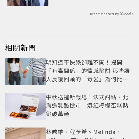
法
Recommended by
相關新聞
明知道不快樂卻離不開！揭開
「有毒關係」的情感陷阱 那些讓
人反覆回頭的「毒愛」為何比菸
還難戒？
中秋送禮新戰場！法式甜點、北
海道乳酪搶市 爆紅檸檬蛋糕熱
銷破萬顆
林映維、程予希、Melinda、