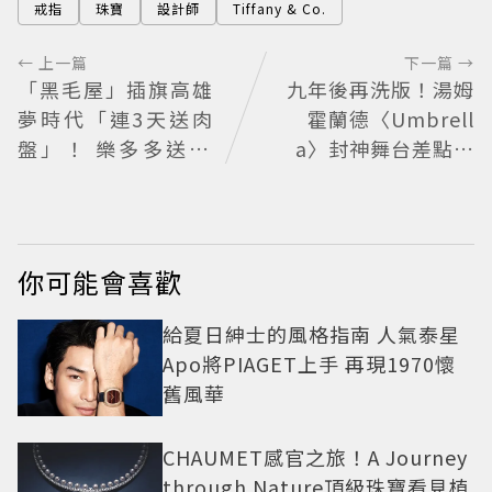
戒指
珠寶
設計師
Tiffany & Co.
← 上一篇
下一篇 →
「黑毛屋」插旗高雄
九年後再洗版！湯姆
夢時代「連3天送肉
霍蘭德〈Umbrell
盤」！ 樂多多送40
a〉封神舞台差點變
組鐵板燒套餐
成「這首歌」 造型彩
蛋、暖心故事一次公
開
你可能會喜歡
給夏日紳士的風格指南 人氣泰星
Apo將PIAGET上手 再現1970懷
舊風華
CHAUMET感官之旅！A Journey
through Nature頂級珠寶看見植