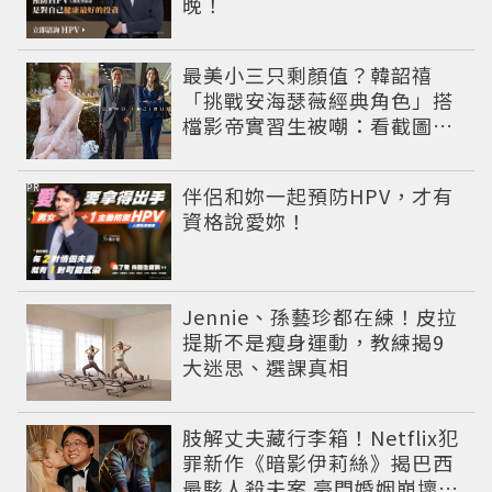
晚！
最美小三只剩顏值？韓韶禧
「挑戰安海瑟薇經典角色」搭
檔影帝實習生被嘲：看截圖就
感受到演技
PR
伴侶和妳一起預防HPV，才有
資格說愛妳！
Jennie、孫藝珍都在練！皮拉
提斯不是瘦身運動，教練揭9
大迷思、選課真相
肢解丈夫藏行李箱！Netflix犯
罪新作《暗影伊莉絲》揭巴西
最駭人殺夫案 豪門婚姻崩壞釀