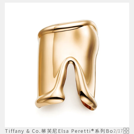
Tiffany & Co.蒂芙尼Elsa Peretti®系列Bo
2
/
17