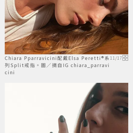
Chiara Pparravicini配戴Elsa Peretti®系
11
/
17
列Split戒指。圖／摘自IG chiara_parravi
cini