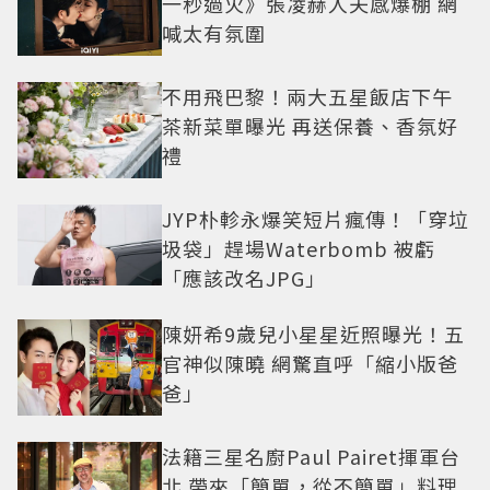
一秒過火》張凌赫人夫感爆棚 網
喊太有氛圍
不用飛巴黎！兩大五星飯店下午
茶新菜單曝光 再送保養、香氛好
禮
JYP朴軫永爆笑短片瘋傳！「穿垃
圾袋」趕場Waterbomb 被虧
「應該改名JPG」
陳妍希9歲兒小星星近照曝光！五
官神似陳曉 網驚直呼「縮小版爸
爸」
法籍三星名廚Paul Pairet揮軍台
北 帶來「簡單，從不簡單」料理