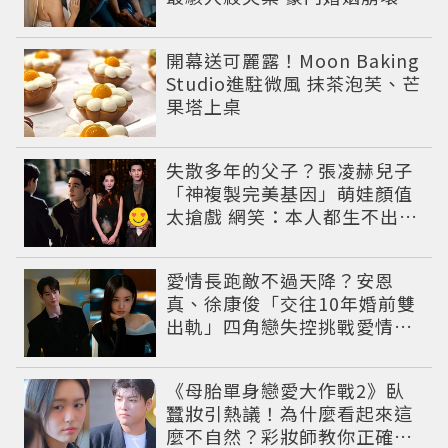
致命慘劇
開幕送可麗露！Moon Baking
Studio進駐微風 抹茶泡芙、芒
果塔上桌
失散多年的父子？張凌赫兒子
「神複製完美基因」萌娃顏值
太搶戲 網笑：本人都生不出這
麼像
愛情長跑敵不過天降？安恩
真、徐康俊「交往10年婚前雙
出軌」四角戀失控挑戰愛情底
線
《母胎單身戀愛大作戰2》臥
蠶妝引熱議！為什麼看起來這
麼不自然？彩妝師教你正確畫