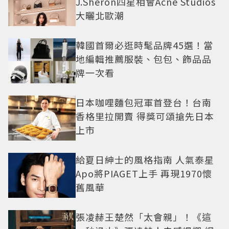
J.Sheron四星相會Acne Studios
大曬北歐潮
韓國首爾必逛時髦品牌45選！當
地編輯推薦服裝、包包、飾品品
牌一次看
日本咖哩麵包冠軍首登台！台南
香格里拉開賣 得獎可頌搶先日本
上市
給夏日紳士的風格指南 人氣泰星
Apo將PIAGET上手 再現1970懷
舊風華
張凌赫王楚然「太會親」！《這