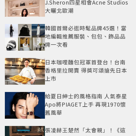
J.Sheron四星相會Acne Studios
大曬北歐潮
韓國首爾必逛時髦品牌45選！當
地編輯推薦服裝、包包、飾品品
牌一次看
日本咖哩麵包冠軍首登台！台南
香格里拉開賣 得獎可頌搶先日本
上市
給夏日紳士的風格指南 人氣泰星
Apo將PIAGET上手 再現1970懷
舊風華
張凌赫王楚然「太會親」！《這