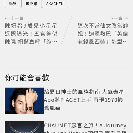
珠寶
博物館
AKACHEN
← 上一篇
下一篇 →
陳妍希9歲兒小星星
這次不當仙女改當帥
近照曝光！五官神似
姐！迪麗熱巴「英倫
陳曉 網驚直呼「縮小
老錢風西裝」造型帥
版爸爸」
翻 化身馬術師網喊：
現代版李長歌
你可能會喜歡
給夏日紳士的風格指南 人氣泰星
Apo將PIAGET上手 再現1970懷
舊風華
CHAUMET感官之旅！A Journey
through Nature頂級珠寶看見植