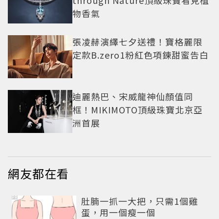
物香氣
張凌赫演繹七夕送禮！寶格麗限
定款B.zero1粉紅色項鍊甜蜜告白
迪麗熱巴、宋威龍神仙顏值同
框！MIKIMOTO頂級珠寶北京亞
洲首展
網友都在看
PR
肚腩一抓一大把，只需1個雞
蛋，用一個瘦一個