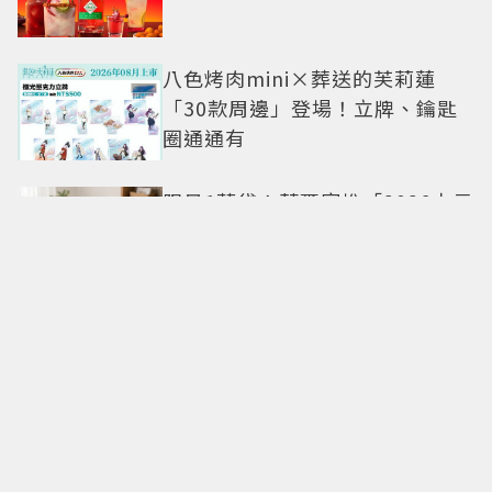
八色烤肉mini×葬送的芙莉蓮
「30款周邊」登場！立牌、鑰匙
圈通通有
限量1萬袋！萊爾富推「2026中元
普渡袋」精選12款熱銷商品一袋
搞定
命定日常包搭配零負擔
Longchamp全新Le Cadence實
現不費力的從容風格
CHARLES & KEITH南西店改裝亮
相 跟著FLARE U逛中山同款包輕