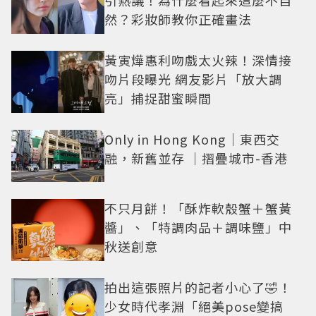
然？彩妝師教你正確畫法
黃寅燁惠利吻戲太火辣！深情接
吻片段曝光 網友影片「放大調
亮」捕捉甜蜜瞬間
Only in Hong Kong｜東西交
融，新舊並存 ｜摺疊城市-香港
不只月餅！「酥炸軟殼蟹＋蟹黃
醬」、「特調肉品＋調味鹽」中
秋送創意
拍出這張照片的記者小心了🤣！
少女時代孝淵「絕美pose變搞