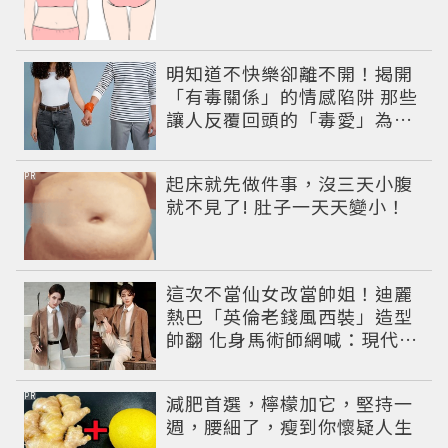
明知道不快樂卻離不開！揭開
「有毒關係」的情感陷阱 那些
讓人反覆回頭的「毒愛」為何
比菸還難戒？
PR
起床就先做件事，沒三天小腹
就不見了! 肚子一天天變小！
這次不當仙女改當帥姐！迪麗
熱巴「英倫老錢風西裝」造型
帥翻 化身馬術師網喊：現代版
李長歌
PR
減肥首選，檸檬加它，堅持一
週，腰細了，瘦到你懷疑人生