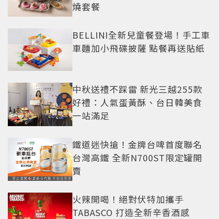
燒套餐
BELLINI全新兒童餐登場！手工車
車麵加小飛碟披薩 點餐再送貼紙
中秋送禮不踩雷 新光三越255款
好禮：人氣蛋黃酥、台日韓美食
一站滿足
鐵道迷快搶！金牌台啤首度聯名
台灣高鐵 全新N700ST限定罐開
賣
火辣開喝！絕對伏特加攜手
TABASCO 打造全新辛香酒感