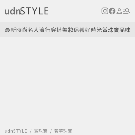
最新
時尚名人
流行穿搭
美妝保養
好時光
賞珠寶
品味
udnSTYLE
賞珠寶
奢華珠寶