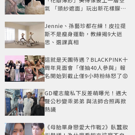
氣 「頭紗遮面」玩出新花樣朦朧
美感太仙
Jennie、孫藝珍都在練！皮拉提
斯不是瘦身運動，教練揭9大迷
思、選課真相
這就是天團待遇？BLACKPINK十
周年見面會「僅抽40人參與」報
名開始到截止僅9小時粉絲怒了😡
GD權志龍私下反差萌曝光！遇大
聲公秒變乖弟弟 與法師合照再掀
熱議
《母胎單身戀愛大作戰2》臥蠶妝
引熱議！為什麼看起來這麼不自