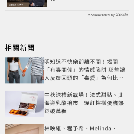
Recommended by
相關新聞
明知道不快樂卻離不開！揭開
「有毒關係」的情感陷阱 那些讓
人反覆回頭的「毒愛」為何比菸
還難戒？
中秋送禮新戰場！法式甜點、北
海道乳酪搶市 爆紅檸檬蛋糕熱
銷破萬顆
林映維、程予希、Melinda、