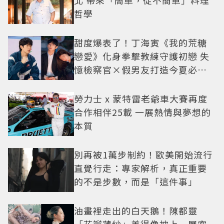
哲學
甜度爆表了！丁海寅《我的荒糖
戀愛》化身拳擊教練守護初戀 失
憶檢察官×假男友打造今夏必看
小甜劇
勞力士 x 蒙特雷老爺車大賽再度
合作相伴25載 一展熱情與夢想的
本質
別再被1萬步制約！歐美開始流行
直覺行走：專家解析，真正重要
的不是步數，而是「這件事」
油畫裡走出的白天鵝！陳都靈
「花瓣薄紗」美得像披上一層空