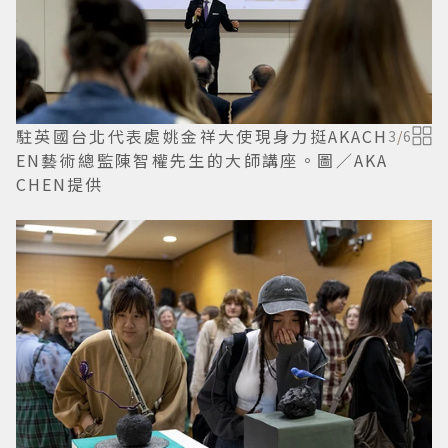
駐英國台北代表處姚金祥大使現身力挺AKACH
3
/
6
EN藝術總監陳智權先生的大師講座。圖／AKA
CHEN提供