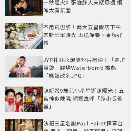
一秒過火》張凌赫人夫感爆棚 網
喊太有氛圍
不用飛巴黎！兩大五星飯店下午
茶新菜單曝光 再送保養、香氛好
禮
JYP朴軫永爆笑短片瘋傳！「穿垃
圾袋」趕場Waterbomb 被虧
「應該改名JPG」
陳妍希9歲兒小星星近照曝光！五
官神似陳曉 網驚直呼「縮小版爸
爸」
法籍三星名廚Paul Pairet揮軍台
北 帶來「簡單，從不簡單」料理