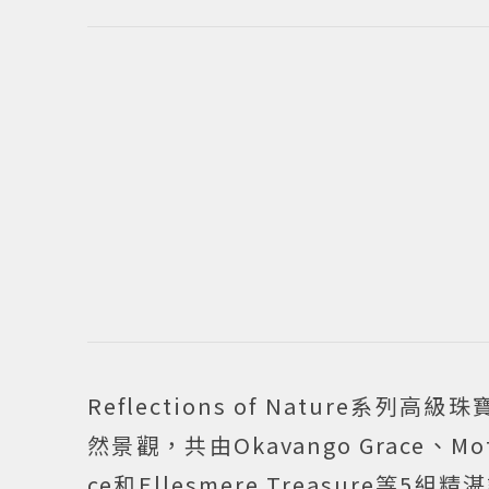
Reflections of Nature系
然景觀，共由Okavango Grace、Motla
ce和Ellesmere Treasur