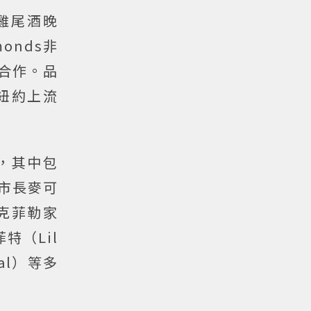
雞尾酒晚
monds非
持續合作。品
紐約上流
，其中包
約市長麥可
、洛克菲勒家
特（Lil
dal）等多