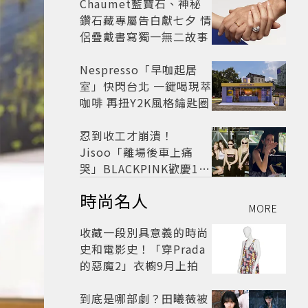
Chaumet藍寶石、神秘
鑽石藏專屬告白獻七夕 情
侶疊戴書寫獨一無二故事
Nespresso「早咖起居
室」快閃台北 一鍵喝現萃
咖啡 再扭Y2K風格鑰匙圈
忍到收工才崩潰！
Jisoo「離場後車上痛
哭」BLACKPINK歡慶10
週年變道歉大會 粉絲看了
時尚名人
超心疼
MORE
收藏一段別具意義的時尚
史和電影史！「穿Prada
的惡魔2」衣櫥9月上拍
到底是哪部劇？田曦薇被