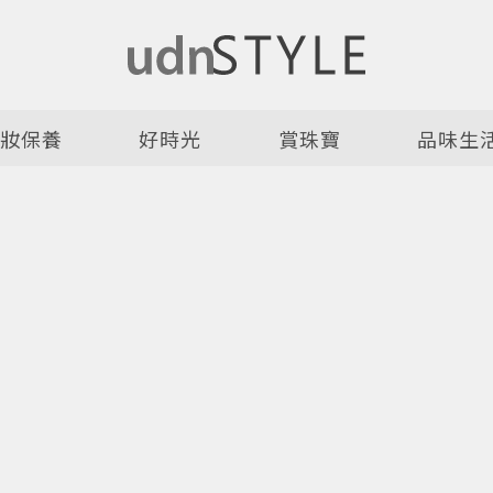
美妝保養
好時光
賞珠寶
品味生