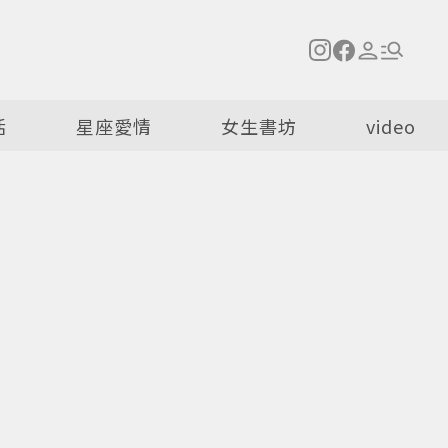
活
星座愛情
女生書坊
video