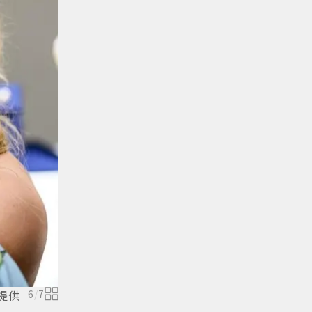
s提供
6
/
7