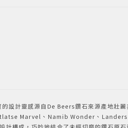
列高級珠寶的設計靈感源自De Beers鑽石來源產地
tse Marvel、Namib Wonder、Landers 
e等5組精湛設計構成，巧妙地結合了未經切磨的鑽石原