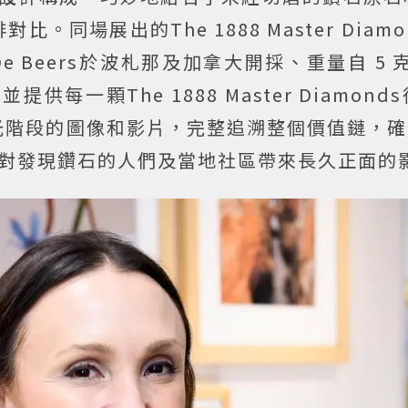
場展出的The 1888 Master Diamon
e Beers於波札那及加拿大開採、重量自 5 克
供每一顆The 1888 Master Diamon
階段的圖像和影片，完整追溯整個價值鏈，確保
能對發現鑽石的人們及當地社區帶來長久正面的