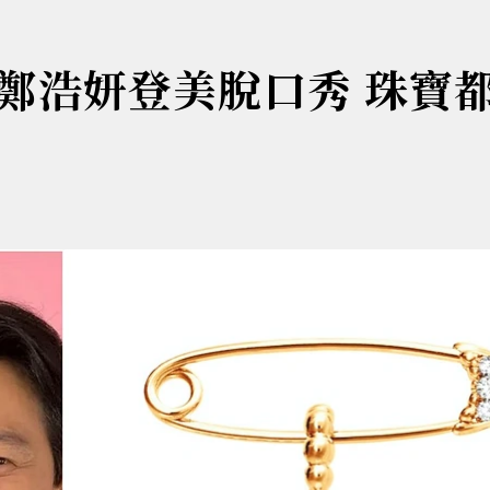
鄭浩妍登美脫口秀 珠寶