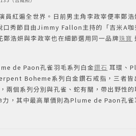
演員紅遍全世界。日前男主角李政宰便率鄭浩
秀節目由Jimmy Fallon主持的「吉米A
花鄭浩妍與李政宰也在細節選用同一品牌
珠寶
e de Paon孔雀羽毛系列白金
鑽石
耳環、Pl
rpent Boheme系列白金鑽石戒指，三者
on），兩個系列分別與孔雀、蛇有關，帶出野性
，其中最高單價則為Plume de Paon孔