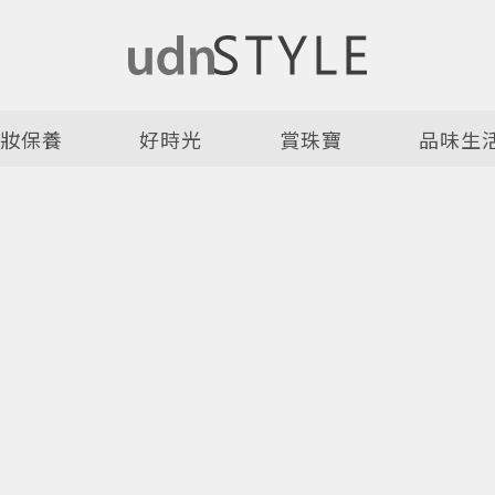
美妝保養
好時光
賞珠寶
品味生