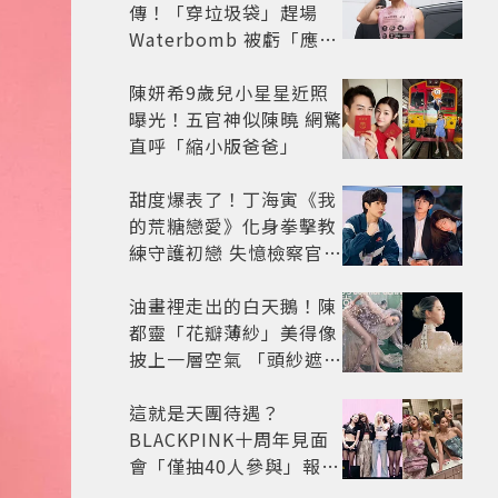
傳！「穿垃圾袋」趕場
Waterbomb 被虧「應該
改名JPG」
陳妍希9歲兒小星星近照
曝光！五官神似陳曉 網驚
直呼「縮小版爸爸」
甜度爆表了！丁海寅《我
的荒糖戀愛》化身拳擊教
練守護初戀 失憶檢察官×
假男友打造今夏必看小甜
劇
油畫裡走出的白天鵝！陳
都靈「花瓣薄紗」美得像
披上一層空氣 「頭紗遮
面」玩出新花樣朦朧美感
太仙
這就是天團待遇？
BLACKPINK十周年見面
會「僅抽40人參與」報名
開始到截止僅9小時粉絲