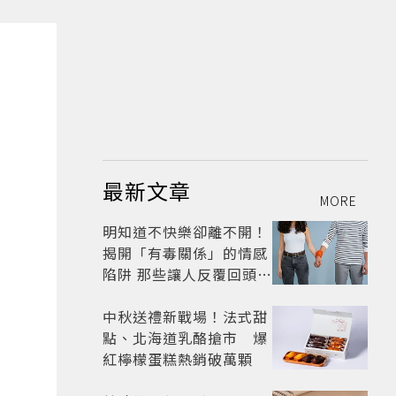
最新文章
MORE
明知道不快樂卻離不開！
揭開「有毒關係」的情感
陷阱 那些讓人反覆回頭的
「毒愛」為何比菸還難
戒？
中秋送禮新戰場！法式甜
點、北海道乳酪搶市 爆
紅檸檬蛋糕熱銷破萬顆