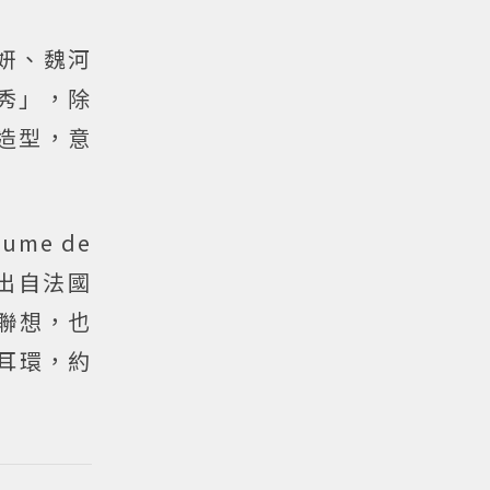
妍、魏河
咖秀」，除
造型，意
ume de
皆出自法國
的聯想，也
雀耳環，約