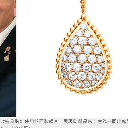
heme項鍊改造為胸針使用於西裝領片，展現時髦品味；左為一同出
3135（合成照）