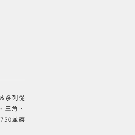
。該系列從
、三角、
50並鑲