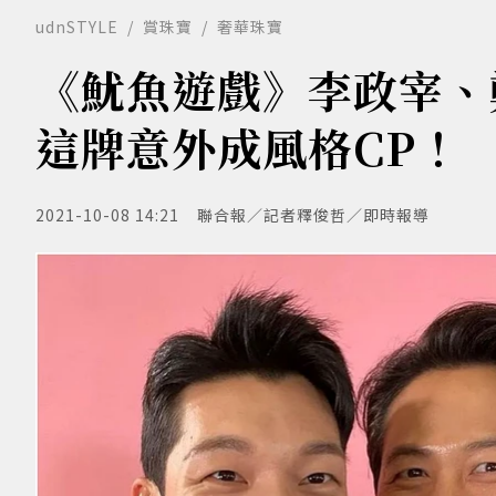
udnSTYLE
賞珠寶
奢華珠寶
《魷魚遊戲》李政宰、
這牌意外成風格CP！
2021-10-08 14:21
聯合報／記者釋俊哲／即時報導