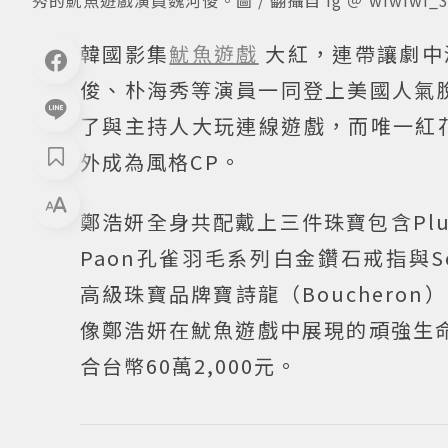
韓國影集
魷魚遊戲
大紅，連帶讓劇中
俊、朴海秀等演員一同登上美國人氣脫口
了與主持人大玩連線遊戲，而唯一紅
外成為風格CP。
鄭浩妍全身共配戴上三件珠寶包含Plum
Paon孔雀羽毛系列白金鑽石戒指與Se
高級珠寶品牌寶詩龍（Boucher
像鄭浩妍在魷魚遊戲中展現的頑強生命力
合台幣60萬2,000元。