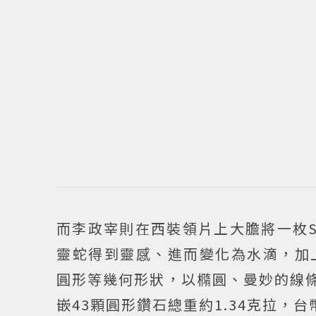
而李政宰則在西裝領片上大膽將一枚Se
靈蛇得到靈感、進而變化為水滴，加
圓形等幾何形狀，以橢圓、曼妙的線條
嵌43顆圓形鑽石總重約1.34克拉，台幣