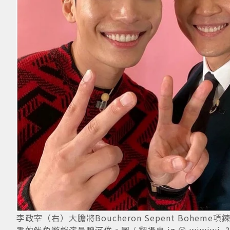
李政宰（右）大膽將Boucheron Sepent Bo
秀的魷魚遊戲演員魏河俊。圖 / 翻攝自 ig ＠ wiwiwi_