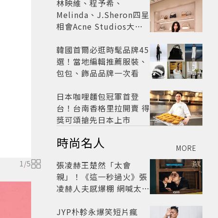
林映維、程予希、
Melinda、J.Sheron四星
相會Acne Studios大曬
北歐潮
韓國首爾必逛時髦品牌45
選！當地編輯推薦服裝、
包包、飾品品牌一次看
日本咖哩麵包冠軍首登
台！台南香格里拉開賣 得
獎可頌搶先日本上市
時尚名人
MORE
1
/
5
張凌赫王楚然「太會
親」！《這一秒過火》張
凌赫人夫感爆棚 網喊太有
氛圍
JYP朴軫永爆笑短片瘋