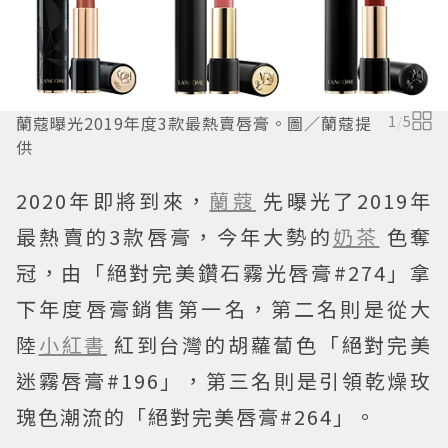
蘭蔻曝光2019年度3款最熱賣唇膏。圖／蘭蔻提
1
/
5
供
2020年即將到來，
蘭蔻
先曝光了2019年
最熱賣的3款唇膏，今年大勢的
奶茶
色奪
冠，由「絕對完美鑽石霧光唇膏#274」拿
下年度唇膏銷售第一名，第二名則是從大
陸
小紅書
紅到台灣的胡蘿蔔色「絕對完美
迷霧唇膏#196」，第三名則是引領乾燥玫
瑰色潮流的「絕對完美唇膏#264」。