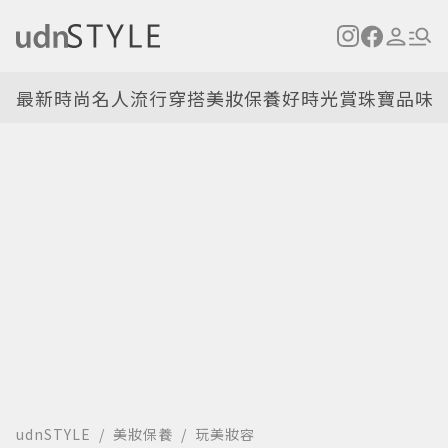
最新
時尚名人
流行穿搭
美妝保養
好時光
賞珠寶
品味
udnSTYLE
美妝保養
玩美妝容