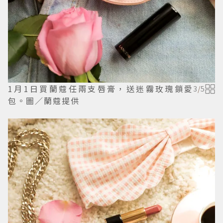
1月1日買蘭蔻任兩支唇膏，送迷霧玫瑰鎖愛
3
/
5
包。圖／蘭蔻提供