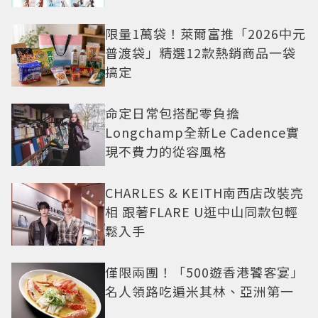
限量1萬袋！萊爾富推「2026中元
普渡袋」精選12款熱銷商品一袋
搞定
命定日常包搭配零負擔
Longchamp全新Le Cadence實
現不費力的從容風格
CHARLES & KEITH南西店改裝亮
相 跟著FLARE U逛中山同款包輕
鬆入手
僅限兩團！「500遊香港饕客宴」
名人領路吃遍米其林、亞洲第一