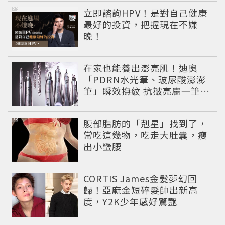
PR
立即諮詢HPV！是對自己健康
最好的投資，把握現在不嫌
晚！
在家也能養出澎亮肌！迪奧
「PDRN水光筆、玻尿酸澎澎
筆」瞬效撫紋 抗皺亮膚一筆有
感
PR
腹部脂肪的「剋星」找到了，
常吃這幾物，吃走大肚囊，瘦
出小蠻腰
CORTIS James金髮夢幻回
歸！亞麻金短碎髮帥出新高
度，Y2K少年感好驚艷