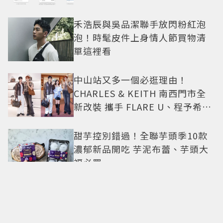
禾浩辰與吳品潔聯手放閃粉紅泡
泡！時髦皮件上身情人節買物清
單這裡看
中山站又多一個必逛理由！
CHARLES & KEITH 南西門市全
新改裝 攜手 FLARE U、程予希演
繹秋季時尚
甜芋控別錯過！全聯芋頭季10款
濃郁新品開吃 芋泥布蕾、芋頭大
福必買
500甜2026甜點派對升級登場！
從策展系西點到國宴級美味名店
齊聚