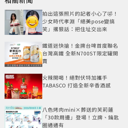
拍出這張照片的記者小心了🤣！
少女時代孝淵「絕美pose變搞
笑」撂狠話：把住址交出來
鐵道迷快搶！金牌台啤首度聯名
台灣高鐵 全新N700ST限定罐開
賣
火辣開喝！絕對伏特加攜手
TABASCO 打造全新辛香酒感
八色烤肉mini×葬送的芙莉蓮
「30款周邊」登場！立牌、鑰匙
圈通通有