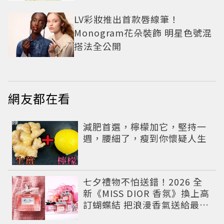
LV彩妝推出首款唇線筆！
Monogram花朵裝飾 明星色號混
搭法全公開
網友都在看
PR
減肥首選，檸檬加它，堅持一
週，腰細了，瘦到你懷疑人生
七夕禮物不怕送錯！2026 全
新《MISS DIOR 香氛》換上高
訂蝴蝶結 把浪漫香氣送給最重
要的人