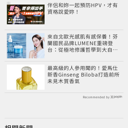
PR
伴侶和妳一起預防HPV，才有
資格說愛妳！
來自北歐光感肌有感保養！芬
蘭國民品牌LUMENE重磅登
台：從極地修護哲學到大自然
系女神莫允雯的「慢養肌」生
活美學
最高級的人參用聞的！愛馬仕
新香Ginseng Biloba打造前所
未見木質香氣
Recommended by
相關新聞