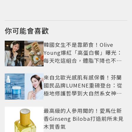
爸爸用好多年
你可能會喜歡
韓國女生不是靠節食！Olive
Young爆紅「高蛋白餐」曝光：
每天吃這組合，體脂下降也不怕
掉肌肉
來自北歐光感肌有感保養！芬蘭
國民品牌LUMENE重磅登台：從
極地修護哲學到大自然系女神莫
允雯的「慢養肌」生活美學
最高級的人參用聞的！愛馬仕新
香Ginseng Biloba打造前所未見
木質香氣