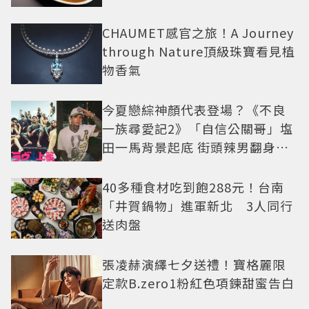
CHAUMET感官之旅！A Journey
through Nature頂級珠寶看見植
物香氣
今夏戀綜神顏代表登場？《不良
一族尋愛記2》「自信公關哥」塩
田一馬背景起底 街頭辣男翻身當
老闆
40多種食材吃到飽288元！台南
「井賀鍋物」進軍新北 3人同行
送肉盤
張凌赫演繹七夕送禮！寶格麗限
定款B.zero1粉紅色項鍊甜蜜告白