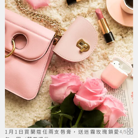
1月1日買蘭蔻任兩支唇膏，送迷霧玫瑰鎖愛
4
/
5