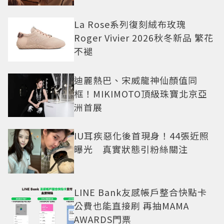
La Rose系列復刻絨布玫瑰
Roger Vivier 2026秋冬新品 繁花
不褪
迪麗熱巴、宋威龍神仙顏值同
框！MIKIMOTO頂級珠寶北京亞
洲首展
IU耳疾惡化後首現身！44張近照
曝光 真實狀態引粉絲關注
LINE Bank友感帳戶整合快點卡
公費也能直接刷 再抽MAMA
AWARDS門票