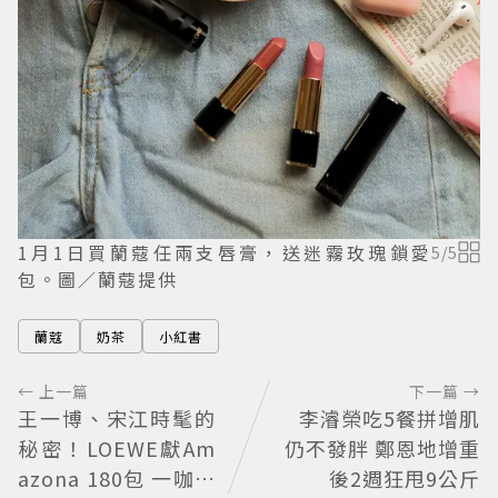
1月1日買蘭蔻任兩支唇膏，送迷霧玫瑰鎖愛
5
/
5
包。圖／蘭蔻提供
蘭蔻
奶茶
小紅書
← 上一篇
下一篇 →
王一博、宋江時髦的
李濬榮吃5餐拼增肌
秘密！LOEWE獻Am
仍不發胖 鄭恩地增重
azona 180包 一咖陪
後2週狂甩9公斤