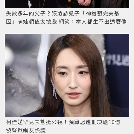
失散多年的父子？張凌赫兒子「神複製完美基
因」萌娃顏值太搶戲 網笑：本人都生不出這麼像
柯佳嬿罕見表態挺公視！預算恐遭刪凍逾10億
發聲掀網友熱議