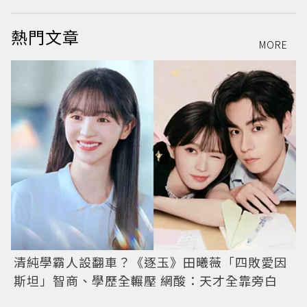
熱門文章
MORE
清純學霸人設翻車？《逐玉》田曦薇「四敗愛因
斯坦」智商、學歷全輾壓 網酸：天才全靠旁白