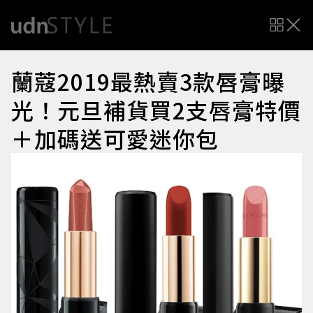
蘭蔻2019最熱賣3款唇膏曝
光！元旦補貨買2支唇膏特價
＋加碼送可愛迷你包