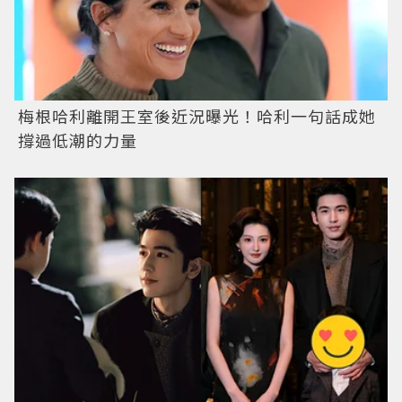
梅根哈利離開王室後近況曝光！哈利一句話成她
撐過低潮的力量