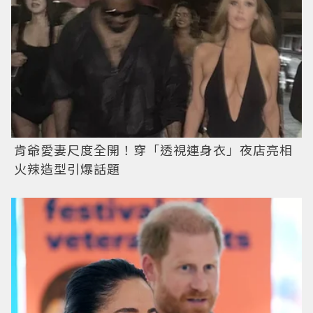
肯爺愛妻尺度全開！穿「透視連身衣」夜店亮相
火辣造型引爆話題