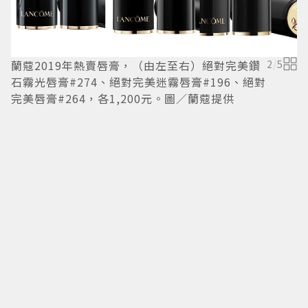
蘭蔻2019年熱賣唇膏，（由左至右）絕對完美鑽
2
/
5
石霧光唇膏#274、絕對完美迷霧唇膏#196、絕對
完美唇膏#264，各1,200元。圖／蘭蔻提供