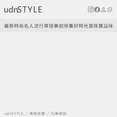
最新
時尚名人
流行穿搭
美妝保養
好時光
賞珠寶
品味
udnSTYLE
美妝保養
玩美妝容