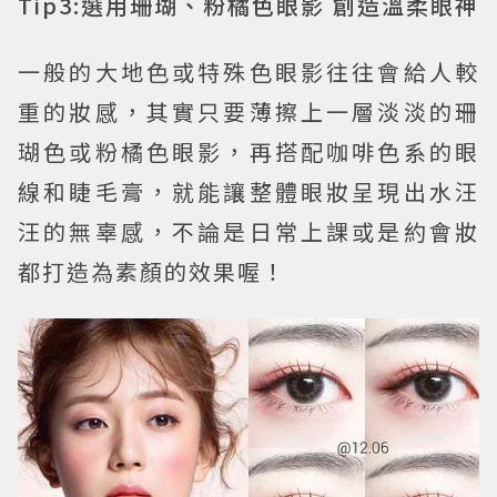
Tip3:選用珊瑚、粉橘色眼影 創造溫柔眼神
一般的大地色或特殊色眼影往往會給人較
重的妝感，其實只要薄擦上一層淡淡的珊
瑚色或粉橘色眼影，再搭配咖啡色系的眼
線和睫毛膏，就能讓整體眼妝呈現出水汪
汪的無辜感，不論是日常上課或是約會妝
都打造為素顏的效果喔！