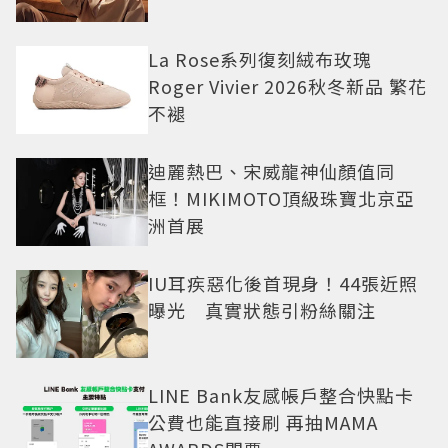
La Rose系列復刻絨布玫瑰
Roger Vivier 2026秋冬新品 繁花
不褪
迪麗熱巴、宋威龍神仙顏值同
框！MIKIMOTO頂級珠寶北京亞
洲首展
IU耳疾惡化後首現身！44張近照
曝光 真實狀態引粉絲關注
LINE Bank友感帳戶整合快點卡
公費也能直接刷 再抽MAMA