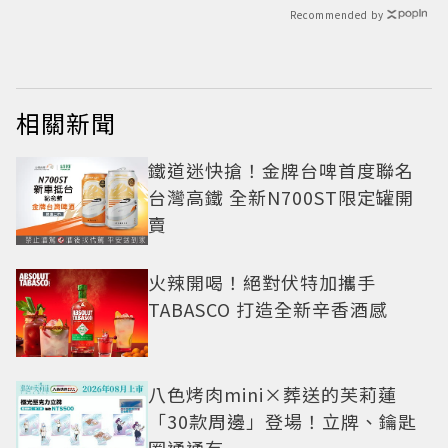
Recommended by
相關新聞
鐵道迷快搶！金牌台啤首度聯名
台灣高鐵 全新N700ST限定罐開
賣
火辣開喝！絕對伏特加攜手
TABASCO 打造全新辛香酒感
八色烤肉mini×葬送的芙莉蓮
「30款周邊」登場！立牌、鑰匙