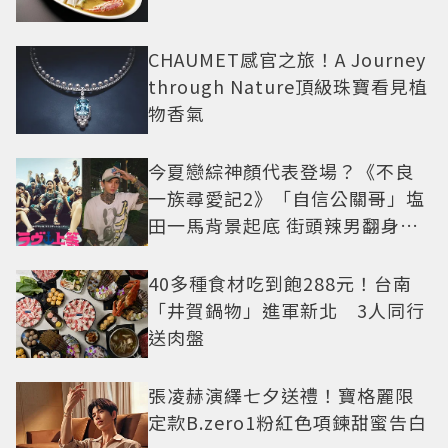
CHAUMET感官之旅！A Journey
through Nature頂級珠寶看見植
物香氣
今夏戀綜神顏代表登場？《不良
一族尋愛記2》「自信公關哥」塩
田一馬背景起底 街頭辣男翻身當
老闆
40多種食材吃到飽288元！台南
「井賀鍋物」進軍新北 3人同行
送肉盤
張凌赫演繹七夕送禮！寶格麗限
定款B.zero1粉紅色項鍊甜蜜告白