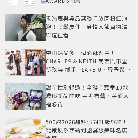
AWARDS門票
禾浩辰與吳品潔聯手放閃粉紅泡
泡！時髦皮件上身情人節買物清
單這裡看
中山站又多一個必逛理由！
CHARLES & KEITH 南西門市全
新改裝 攜手 FLARE U、程予希演
繹秋季時尚
甜芋控別錯過！全聯芋頭季10款
濃郁新品開吃 芋泥布蕾、芋頭大
福必買
500甜2026甜點派對升級登場！
從策展系西點到國宴級美味名店