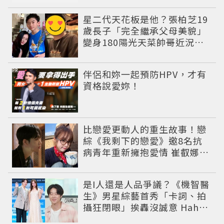
星二代天花板是他？張柏芝19
歲長子「完全繼承父母美貌」
變身180陽光天菜帥哥近況曝
光
PR
伴侶和妳一起預防HPV，才有
資格說愛妳！
比戀愛更動人的重生故事！戀
綜《我剩下的戀愛》邀8名抗
病青年重新擁抱愛情 崔叡娜淚
揭童年抗癌傷痛
是I人還是人品爭議？《機智醫
生》男星綜藝首秀「卡詞、拍
攝狂閉眼」挨轟沒誠意 Haha
揭私下拍攝真相