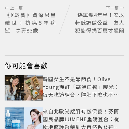
← 上一篇
下一篇 →
《X戰警》資深男星
偽單親4年半！安以
離世！抗癌5年病
軒低調做公益 友人
逝 享壽83歲
犯錯得捐百萬才過關
你可能會喜歡
韓國女生不是靠節食！Olive
Young爆紅「高蛋白餐」曝光：
每天吃這組合，體脂下降也不怕
掉肌肉
來自北歐光感肌有感保養！芬蘭
國民品牌LUMENE重磅登台：從
極地修護哲學到大自然系女神莫