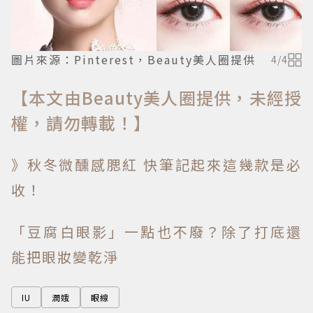
圖片來源：Pinterest，Beauty美人圈提供
4
/
4
【本文由Beauty美人圈提供，未經授
權，請勿轉載！】
》秋冬微醺感腮紅 快筆記起來這幾款是必
收！
「豆腐白眼影」一點也不廢？除了打底還
能把眼妝變乾淨
IU
潤娥
眼線