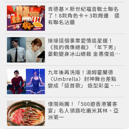
肯德基×新世紀福音戰士聯名
了！8款角色卡＋3款周邊 還
有聯名沾醬
接接這個事業愛情追星運！
《我的偶像總裁》「年下男」
姜勳變身冰山總裁 金惠俊追星
成功還偶遇愛情
九年後再洗版！湯姆霍蘭德
〈Umbrella〉封神舞台差點
變成「這首歌」 造型彩蛋、暖
心故事一次公開
僅限兩團！「500遊香港饕客
宴」名人領路吃遍米其林、亞
洲第一