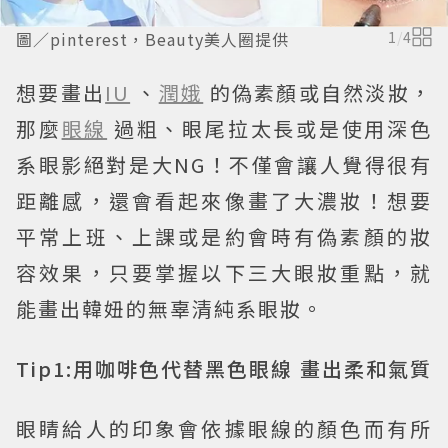
圖／pinterest，Beauty美人圈提供
1
/
4
想要畫出
IU
、
潤娥
的偽素顏或自然淡妝，
那麼
眼線
過粗、眼尾拉太長或是使用深色
系眼影絕對是大NG！不僅會讓人覺得很有
距離感，還會看起來像畫了大濃妝！想要
平常上班、上課或是約會時有偽素顏的妝
容效果，只要掌握以下三大眼妝重點，就
能畫出韓妞的無辜清純系眼妝。
Tip1:用咖啡色代替黑色眼線 畫出柔和氣質
眼睛給人的印象會依據眼線的顏色而有所