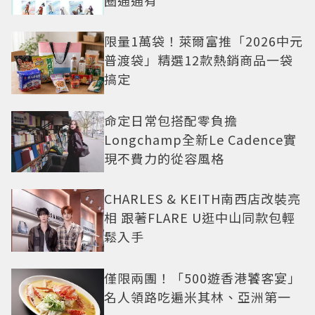
圈通通有
限量1萬袋！萊爾富推「2026中元
普渡袋」精選12款熱銷商品一袋
搞定
命定日常包搭配零負擔
Longchamp全新Le Cadence實
現不費力的從容風格
CHARLES & KEITH南西店改裝亮
相 跟著FLARE U逛中山同款包輕
鬆入手
僅限兩團！「500遊香港饕客宴」
名人領路吃遍米其林、亞洲第一