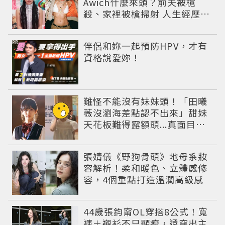
Awich什麼來頭？前夫被槍
殺、家裡被槍掃射 人生經歷比
參演者還抓馬！
PR
伴侶和妳一起預防HPV，才有
資格說愛妳！
難怪不能沒有妹妹頭！「田曦
薇沒瀏海差點認不出來」甜妹
天花板難得露額頭...真面目嚇
壞網友
張婧儀《野狗骨頭》地母系妝
容解析！柔和暖色、立體感修
容，4個重點打造溫潤高級感
44歲張鈞甯OL穿搭8公式！寬
褲＋襯衫不只顯瘦，還穿出主