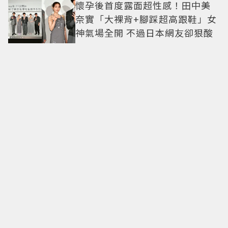
懷孕後首度露面超性感！田中美
奈實「大裸背+腳踩超高跟鞋」女
神氣場全開 不過日本網友卻狠酸
佳節送心意！4間「百年歷史」中
秋禮盒 巧克力、蝦餅、蛋黃酥通
通有
廚餘禁餵豬政策上路倒數！廚餘
機補助上限、3大選購攻略一次看
寶可夢世界錦標賽將開打！
《Pokémon GO》限定扮裝皮卡
丘限時登場