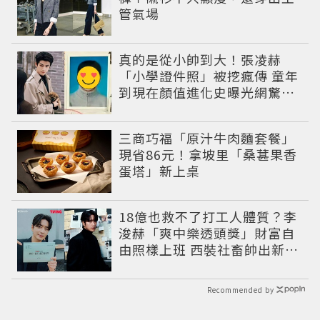
管氣場
真的是從小帥到大！張凌赫
「小學證件照」被挖瘋傳 童年
到現在顏值進化史曝光網驚：
完全等比例長大
三商巧福「原汁牛肉麵套餐」
現省86元！拿坡里「桑葚果香
蛋塔」新上桌
18億也救不了打工人體質？李
浚赫「爽中樂透頭獎」財富自
由照樣上班 西裝社畜帥出新高
度
Recommended by