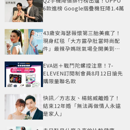
Q2手機降價排行榜出爐！OPPO
6款進榜 Google摺疊機狂降1.4萬
43歲安海瑟薇懷第三胎美瘋了！
現身紅毯「大方露孕肚當時尚配
件」最辣孕媽咪氣場全開美到發
光
EVA迷＋戰鬥陀螺控注意！7-
ELEVEN訂閱制會員8月12日搶先
購限量聯名款
快訊／方志友、楊銘威離婚了！
結束12年婚「無法再做情人永遠
是家人」