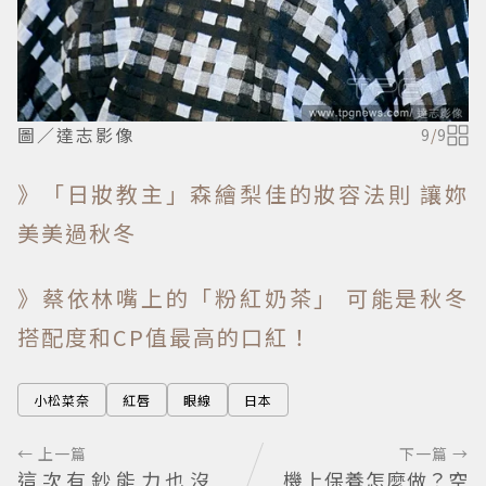
圖／達志影像
9
/
9
》「日妝教主」森繪梨佳的妝容法則 讓妳
美美過秋冬
》蔡依林嘴上的「粉紅奶茶」 可能是秋冬
搭配度和CP值最高的口紅！
小松菜奈
紅唇
眼線
日本
← 上一篇
下一篇 →
這次有鈔能力也沒
機上保養怎麼做？空