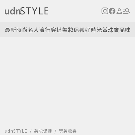
最新
時尚名人
流行穿搭
美妝保養
好時光
賞珠寶
品味
udnSTYLE
美妝保養
玩美妝容