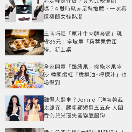
赤足鞋是什麼？真的比較健康
嗎？4 雙時髦赤足鞋推薦，一次看
懂極簡女鞋熱潮
三商巧福「原汁牛肉麵套餐」現
省86元！拿坡里「桑葚果香蛋
塔」新上桌
全家開賣「酷繽果」機能水果冰
沙 韓國爆紅「橄欖油+檸檬汁」也
喝得到
難得大翻車？Jennie「洋裝剪裁
太詭異」腿粗顯短還五五身 人間
香奈兒光環失靈變臘腸狗