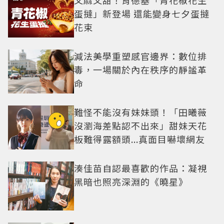
又麻又甜！肯德基「青花椒花生
蛋撻」新登場 還能變身七夕蛋撻
花束
減法美學重塑感官邊界：數位排
毒，一場關於內在秩序的靜謐革
命
難怪不能沒有妹妹頭！「田曦薇
沒瀏海差點認不出來」甜妹天花
板難得露額頭...真面目嚇壞網友
湊佳苗自認最喜歡的作品：凝視
黑暗也照亮深淵的《曉星》