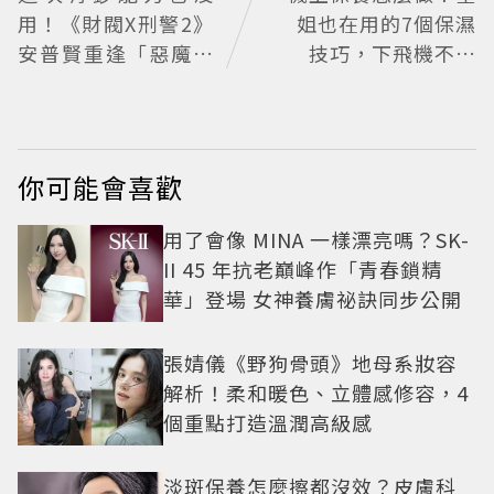
用！《財閥X刑警2》
姐也在用的7個保濕
安普賢重逢「惡魔教
技巧，下飛機不乾
官」鄭恩彩 首播收視
燥、不浮腫還能維持
6.1%超第一季開紅盤
好氣色
你可能會喜歡
用了會像 MINA 一樣漂亮嗎？SK-
II 45 年抗老巔峰作「青春鎖精
華」登場 女神養膚祕訣同步公開
張婧儀《野狗骨頭》地母系妝容
解析！柔和暖色、立體感修容，4
個重點打造溫潤高級感
淡斑保養怎麼擦都沒效？皮膚科