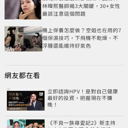
林暐熙醫師揭3大關鍵，30+女性
最該注意這個問題
機上保養怎麼做？空姐也在用的7
個保濕技巧，下飛機不乾燥、不
浮腫還能維持好氣色
網友都在看
PR
立即諮詢HPV！是對自己健康
最好的投資，把握現在不嫌
晚！
《不良一族尋愛記2》新主持