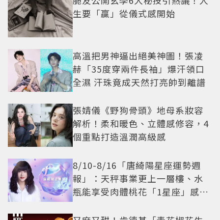
脆友公開玄學6大秘技引熱議！人
生要「贏」從儀式感開始
高溫把男神逼出絕美神圖！張凌
赫「35度穿兩件長袖」爆汗領口
全濕 汗珠竟成天然打亮帥到離譜
張婧儀《野狗骨頭》地母系妝容
解析！柔和暖色、立體感修容，4
個重點打造溫潤高級感
8/10-8/16「唐綺陽星座運勢週
報」：天秤事業更上一層樓、水
瓶能享受肉體桃花「1星座」感情
防三角關係