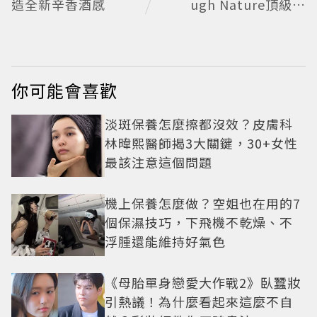
造全新辛香酒感
ugh Nature頂級珠
寶看見植物香氣
你可能會喜歡
淡斑保養怎麼擦都沒效？皮膚科
林暐熙醫師揭3大關鍵，30+女性
最該注意這個問題
機上保養怎麼做？空姐也在用的7
個保濕技巧，下飛機不乾燥、不
浮腫還能維持好氣色
《母胎單身戀愛大作戰2》臥蠶妝
引熱議！為什麼看起來這麼不自