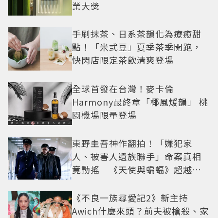
業大獎
手刷抹茶、日系茶韻化為療癒甜
點！「米弎豆」夏季茶季開跑，
快閃店限定茶飲清爽登場
全球首發在台灣！麥卡倫
Harmony最終章「椰風煖韻」 桃
園機場限量登場
東野圭吾神作翻拍！「嫌犯家
人、被害人遺族聯手」命案真相
竟動搖 《天使與蝙蝠》超越懸
疑框架展開
《不良一族尋愛記2》新主持
Awich什麼來頭？前夫被槍殺、家