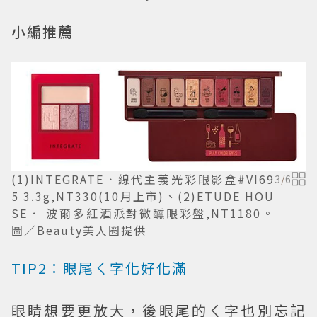
小編推薦
(1)INTEGRATE．線代主義光彩眼影盒#VI69
3
/
6
5 3.3g,NT330(10月上市)、(2)ETUDE HOU
SE． 波爾多紅酒派對微醺眼彩盤,NT1180。
圖／Beauty美人圈提供
TIP2：眼尾ㄑ字化好化滿
眼睛想要更放大，後眼尾的ㄑ字也別忘記