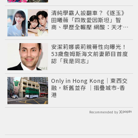
清純學霸人設翻車？《逐玉》
田曦薇「四敗愛因斯坦」智
商、學歷全輾壓 網酸：天才全
靠旁白
安潔莉娜裘莉親哥性向曝光！
53歲詹姆斯海文前妻節目首度
認「我是同志」
Only in Hong Kong｜東西交
融，新舊並存 ｜摺疊城市-香
港
Recommended by