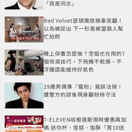
「我是同志」
Red Velvet瑟琪獨旅糗事笑翻！
以為被認出 下一秒竟被當路人幫
忙拍照
機上保養怎麼做？空姐也在用的7
個保濕技巧，下飛機不乾燥、不
浮腫還能維持好氣色
29歲男偶像「寵粉」竟踩法規！
遭警方約談後現身籲粉絲守法
7-ELEVEN哈根達斯限時優惠再加
碼 迷你杯、雪糕、雪酥「買10送