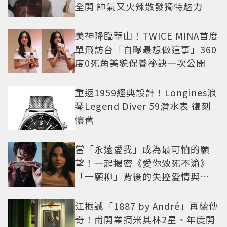
全開 帥氣又火辣散發獨特魅力
美神降臨華山！TWICE MINA首度
單飛訪台「自曝最想做這事」360
度0死角美貌保養祕訣一次公開
重返1959經典設計！Longines浪
琴Legend Diver 59潛水表 復刻
懷舊
當「永遠愛我」成為最可怕的願
望！一起揭密《愛你致死不渝》
「一願柳」背後的失控愛情與爆
紅之路
江振誠「1887 by André」再續傳
奇！甫開業摘米其林2星、年度開