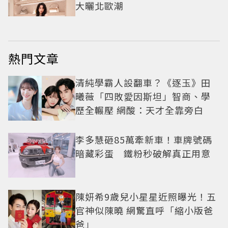
大曬北歐潮
熱門文章
清純學霸人設翻車？《逐玉》田
曦薇「四敗愛因斯坦」智商、學
歷全輾壓 網酸：天才全靠旁白
李多慧砸85萬牽新車！車牌號碼
暗藏彩蛋 鐵粉秒破解真正用意
陳妍希9歲兒小星星近照曝光！五
官神似陳曉 網驚直呼「縮小版爸
爸」