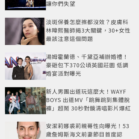
讓你們失望
淡斑保養怎麼擦都沒效？皮膚科
林暐熙醫師揭3大關鍵，30+女性
最該注意這個問題
湯姆霍蘭德、千黛亞補辦婚禮！
豪砸包下370公頃英國莊園 低調
婚宴派對曝光
新人男團出道玩這麼大！WAYF
BOYS 出道MV「跳舞跳到集體脫
褲」超鬧 30秒對鏡清唱影片爆紅
安潔莉娜裘莉親哥性向曝光！53
歲詹姆斯海文前妻節目首度認