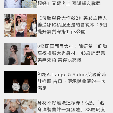
超好」又遭炎上 兩派網友戰翻
《母胎單身大作戰2》美女主持人
姜漢娜IG私服更是約會範本：5個
提升氣質穿搭Tips公開
0修圖真面目太扯！陳妍希「低胸
高衩禮服大秀身材」43歲近況完
美無死角 美得很高級
朗格A. Lange & Söhne父親節時
計推薦 古風、傳承與收藏的一次
滿足
身材不好無法這樣穿！倪妮「貼
身洋裝曲線一覽無遺」38歲尺度