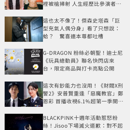
裡被槍掃射 人生經歷比參演者還
抓馬！
這也太不像了！傑森史塔森「巨
型充氣人偶分身」看了只想說：
蛤？ 驚喜連本尊都吐槽
G-DRAGON 粉絲必朝聖！迪士尼
《玩具總動員》聯名快閃店來
台，限定商品與打卡亮點公開
這次有鈔能力也沒用！《財閥X刑
警2》安普賢重逢「惡魔教官」鄭
恩彩 首播收視6.1%超第一季開紅
盤
BLACKPINK十週年活動惹怒粉
絲！Jisoo下場滅火道歉：對不起