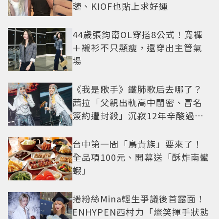
璉、KIOF也貼上求好運
44歲張鈞甯OL穿搭8公式！寬褲
＋襯衫不只顯瘦，還穿出主管氣
場
《我是歌手》鐵肺歌后去哪了？
茜拉「父親出軌高中閨密、冒名
簽約遭封殺」沉寂12年辛酸過往
曝光
台中第一間「鳥貴族」要來了！
全品項100元、開幕送「酥炸南蠻
蝦」
捲粉絲Mina輕生爭議後首露面！
ENHYPEN西村力「燦笑揮手狀態