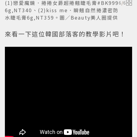
(1)戀愛魔鏡．捲捲女爵超捲翹睫毛膏#BK999
6
/
6
6g,NT340、(2)kiss me．瞬翹自然捲濃密防
水睫毛膏6g,NT359。圖／Beauty美人圈提供
來看一下這位韓國部落客的教學影片吧！