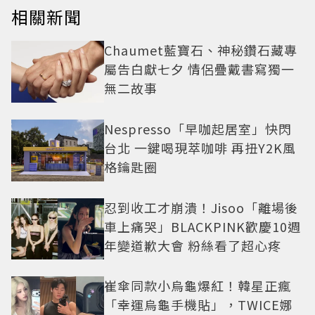
相關新聞
Chaumet藍寶石、神秘鑽石藏專
屬告白獻七夕 情侶疊戴書寫獨一
無二故事
Nespresso「早咖起居室」快閃
台北 一鍵喝現萃咖啡 再扭Y2K風
格鑰匙圈
忍到收工才崩潰！Jisoo「離場後
車上痛哭」BLACKPINK歡慶10週
年變道歉大會 粉絲看了超心疼
崔傘同款小烏龜爆紅！韓星正瘋
「幸運烏龜手機貼」，TWICE娜