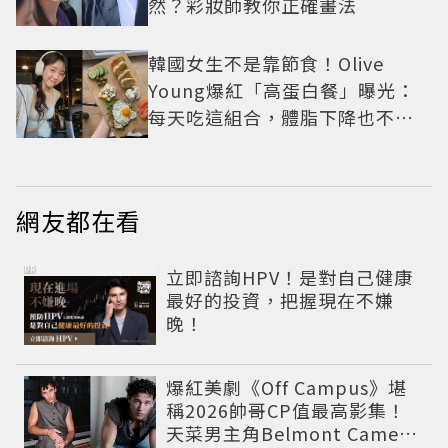
然？彩妝師教你正確畫法
韓國女生不是靠節食！Olive
Young爆紅「高蛋白餐」曝光：
每天吃這組合，體脂下降也不怕
掉肌肉
網友都在看
PR
立即諮詢HPV！是對自己健康
最好的投資，把握現在不嫌
晚！
爆紅美劇《Off Campus》堪
稱2026帥哥CP值最高影集！
天菜男主角Belmont Cameli