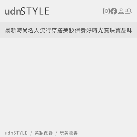
最新
時尚名人
流行穿搭
美妝保養
好時光
賞珠寶
品味
udnSTYLE
美妝保養
玩美妝容