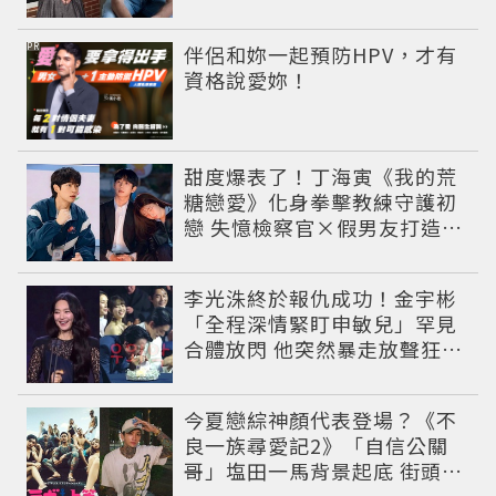
到配角介紹總整理，IG穿搭滿
滿費洛蒙
PR
伴侶和妳一起預防HPV，才有
資格說愛妳！
甜度爆表了！丁海寅《我的荒
糖戀愛》化身拳擊教練守護初
戀 失憶檢察官×假男友打造今
夏必看小甜劇
李光洙終於報仇成功！金宇彬
「全程深情緊盯申敏兒」罕見
合體放閃 他突然暴走放聲狂吼
笑翻全場
今夏戀綜神顏代表登場？《不
良一族尋愛記2》「自信公關
哥」塩田一馬背景起底 街頭辣
男翻身當老闆