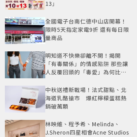
13」
全國電子台南仁德中山店開幕！
限時5天指定家電9折 還有每日限
量商品
明知道不快樂卻離不開！揭開
「有毒關係」的情感陷阱 那些讓
人反覆回頭的「毒愛」為何比菸
還難戒？
中秋送禮新戰場！法式甜點、北
海道乳酪搶市 爆紅檸檬蛋糕熱
銷破萬顆
林映維、程予希、Melinda、
J.Sheron四星相會Acne Studios