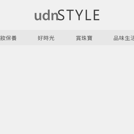
美妝保養
好時光
賞珠寶
品味生