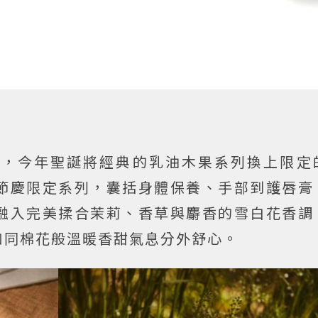
列，今年聖誕將經典的乳油木果系列換上限定
節慶限定系列，囊括身體保養、手部到護唇膏
融入完美揉合茉莉、香草與麝香的雪白花香調
如同棉花般溫暖香甜氣息分外舒心。