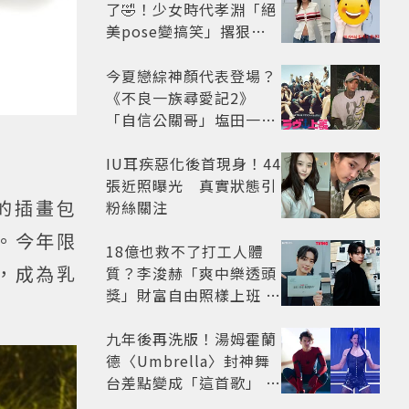
了🤣！少女時代孝淵「絕
美pose變搞笑」撂狠
話：把住址交出來
今夏戀綜神顏代表登場？
《不良一族尋愛記2》
「自信公關哥」塩田一馬
背景起底 街頭辣男翻身當
老闆
IU耳疾惡化後首現身！44
張近照曝光 真實狀態引
的插畫包
粉絲關注
。今年限
18億也救不了打工人體
，成為乳
質？李浚赫「爽中樂透頭
獎」財富自由照樣上班 西
裝社畜帥出新高度
九年後再洗版！湯姆霍蘭
德〈Umbrella〉封神舞
台差點變成「這首歌」 造
型彩蛋、暖心故事一次公