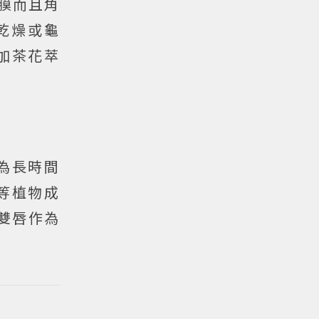
膜而且角
乾燥或龜
加茶花萃
為長時間
等植物成
雙唇作為