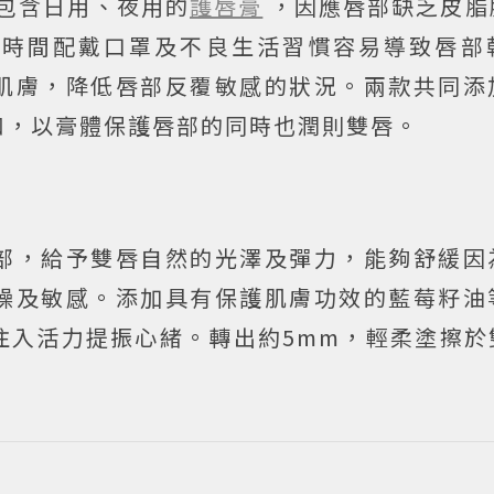
包含日用、夜用的
護唇膏
，因應唇部缺乏皮脂
長時間配戴口罩及不良生活習慣容易導致唇部
肌膚，降低唇部反覆敏感的狀況。兩款共同添
和，以膏體保護唇部的同時也潤則雙唇。
部，給予雙唇自然的光澤及彈力，能夠舒緩因
燥及敏感。添加具有保護肌膚功效的藍莓籽油
注入活力提振心緒。轉出約5mm，輕柔塗擦於
。