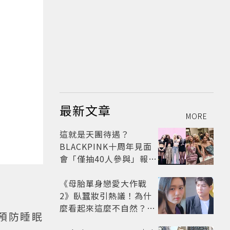
最新文章
MORE
這就是天團待遇？
BLACKPINK十周年見面
會「僅抽40人參與」報名
開始到截止僅9小時粉絲
怒了😡
《母胎單身戀愛大作戰
2》臥蠶妝引熱議！為什
麼看起來這麼不自然？彩
預防睡眠
妝師教你正確畫法