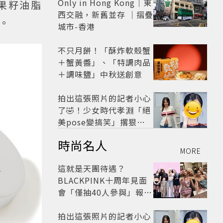
Only in Hong Kong｜東
果籽油脂
西交融，新舊並存 ｜摺疊
。
城市-香港
不只月餅！「酥炸軟殼蟹
＋蟹黃醬」、「特調肉品
＋調味鹽」中秋送創意
拍出這張照片的記者小心
了🤣！少女時代孝淵「絕
美pose變搞笑」撂狠
話：把住址交出來
時尚名人
MORE
這就是天團待遇？
BLACKPINK十周年見面
會「僅抽40人參與」報名
開始到截止僅9小時粉絲
怒了😡
拍出這張照片的記者小心