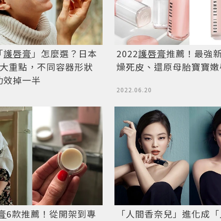
「
護唇膏
」怎麼選？日本
2022
護唇膏
推薦！最強
4大重點，不同容器形狀
燥死皮、還原母胎寶寶嫩
功效掉一半
2022.06.20
膏
6款推薦！從開架到專
「人間香奈兒」進化成「