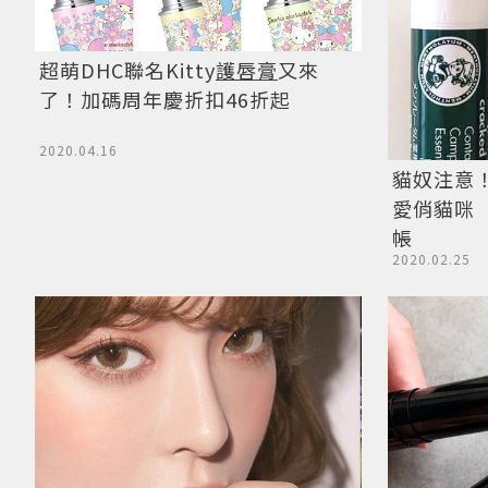
超萌DHC聯名Kitty
護唇膏
又來
了！加碼周年慶折扣46折起
2020.04.16
貓奴注意
愛俏貓咪
帳
2020.02.25