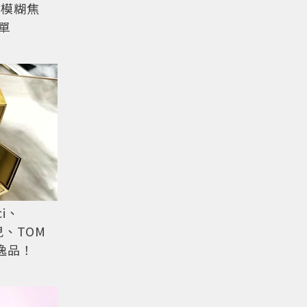
到模糊焦
單
i、
兒、TOM
逸品！