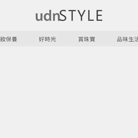
美妝保養
好時光
賞珠寶
品味生