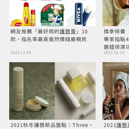
網友推薦「最好用的
護唇膏
」10
換季保養
款，指名率最高竟然價錢最親民
專家指點
選錯保濕
2022.12.04
2022.10.24
2021秋冬護唇新品盤點：Three、
2021
護唇