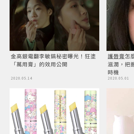
金高銀電翻李敏鎬秘密曝光！狂塗
護唇膏
怎
「萬用膏」的效用公開
滋潤，把
時機
2020.05.14
2020.05.01