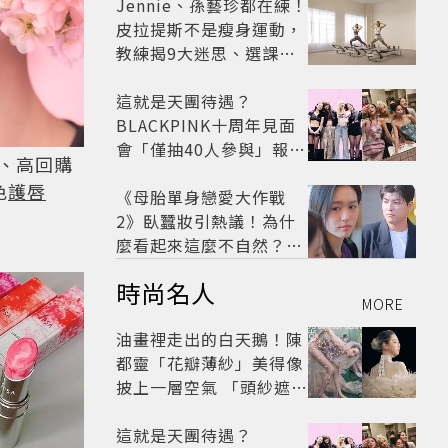
太仙
Jennie、孫藝珍都在練！
皮拉提斯不是瘦身運動，
教練揭9大迷思、選課真
相
這就是天團待遇？
BLACKPINK十周年見面
會「僅抽40人參與」報名
、高回購
開始到截止僅9小時粉絲
色
護唇
怒了😡
《母胎單身戀愛大作戰
2》臥蠶妝引熱議！為什
麼看起來這麼不自然？彩
妝師教你正確畫法
時尚名人
MORE
油畫裡走出的白天鵝！陳
都靈「花瓣薄紗」美得像
披上一層空氣 「頭紗遮
面」玩出新花樣朦朧美感
太仙
這就是天團待遇？