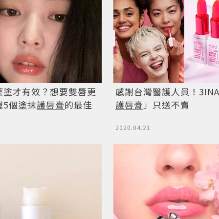
麼塗才有效？想要雙唇更
感謝台灣醫護人員！3IN
握5個塗抹
護唇膏
的最佳
護唇膏
」只送不賣
2020.04.21