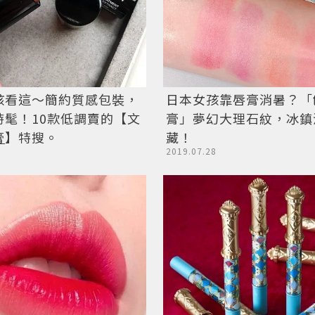
日本女孩靠唇膏消暑？「
孩看這〜簡約質感包裝，
膏」夢幻大理石紋，冰鎮
時髦！10款低調賣的【文
藏！
膏
】特搜。
2019.07.28