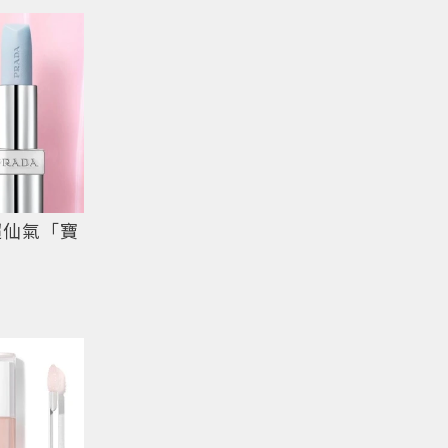
超仙氣「寶