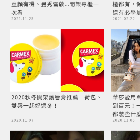
童顏有機、曼秀雷敦...開架專櫃一
櫃都有，
次看
還有必學
2021.11.28
2021.02.22
2020秋冬開架
護唇膏
推薦 荷包、
華莎愛用
雙唇一起好過冬！
到百元！
都裝些什
2020.11.07
2020.11.06