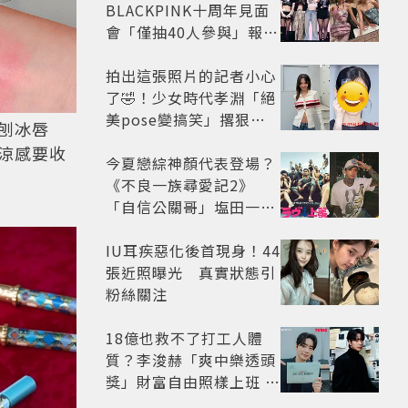
BLACKPINK十周年見面
會「僅抽40人參與」報名
開始到截止僅9小時粉絲
怒了😡
拍出這張照片的記者小心
了🤣！少女時代孝淵「絕
美pose變搞笑」撂狠
刨冰唇
話：把住址交出來
涼感要收
今夏戀綜神顏代表登場？
《不良一族尋愛記2》
「自信公關哥」塩田一馬
背景起底 街頭辣男翻身當
老闆
IU耳疾惡化後首現身！44
張近照曝光 真實狀態引
粉絲關注
18億也救不了打工人體
質？李浚赫「爽中樂透頭
獎」財富自由照樣上班 西
裝社畜帥出新高度