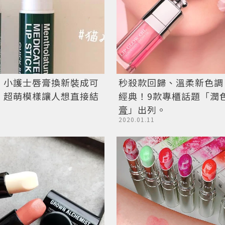
！小護士唇膏換新裝成可
秒殺款回歸、溫柔新色調
 超萌模樣讓人想直接結
經典！9款專櫃話題「潤
膏
」出列。
2020.01.11