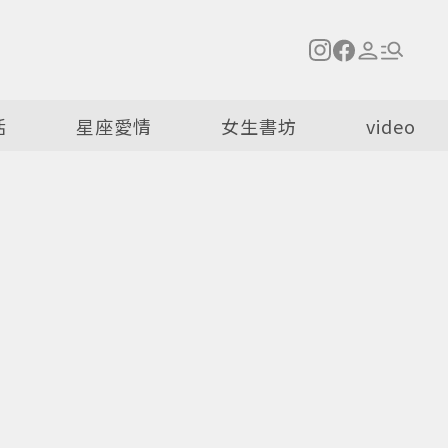
活
星座愛情
女生書坊
video