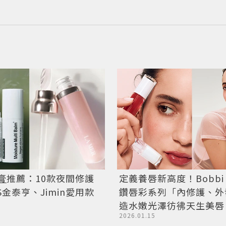
膏
推薦：10款夜間修護
定義養唇新高度！Bobbi 
S金泰亨、Jimin愛用款
鑽唇彩系列「內修護、外
造水嫩光澤彷彿天生美唇
2026.01.15