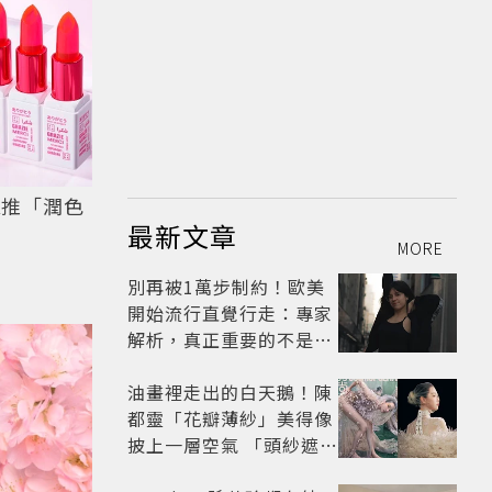
A推「潤色
最新文章
MORE
別再被1萬步制約！歐美
開始流行直覺行走：專家
解析，真正重要的不是步
數，而是「這件事」
油畫裡走出的白天鵝！陳
都靈「花瓣薄紗」美得像
披上一層空氣 「頭紗遮
面」玩出新花樣朦朧美感