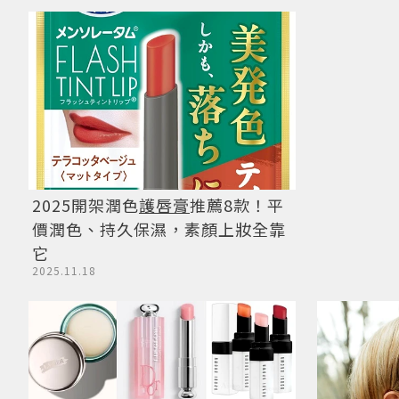
2025開架潤色
護唇膏
推薦8款！平
價潤色、持久保濕，素顏上妝全靠
它
2025.11.18