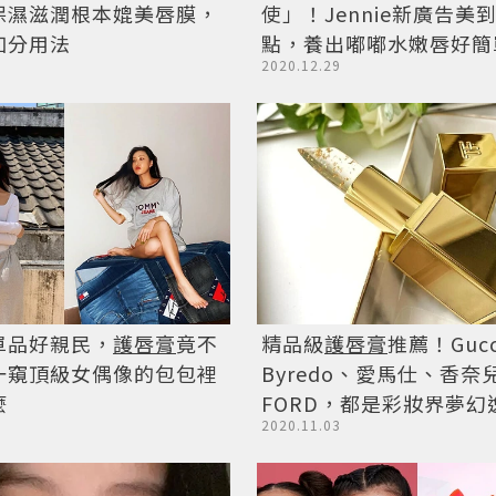
保濕滋潤根本媲美唇膜，
使」！Jennie新廣告美
加分用法
點，養出嘟嘟水嫩唇好簡
2020.12.29
單品好親民，
護唇膏
竟不
精品級
護唇膏
推薦！Gucc
一窺頂級女偶像的包包裡
Byredo、愛馬仕、香奈
麼
FORD，都是彩妝界夢幻
2020.11.03