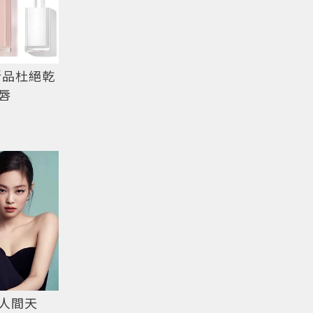
新品杜絕乾
唇
人間天