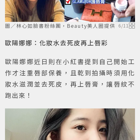
圖／林心如臉書粉絲團，Beauty美人圈提供
6
/
11
歐陽娜娜：化妝水去死皮再上唇彩
歐陽娜娜近日則在小紅書提到自己開始工
作才注重唇部保養，且乾到拍攝時須用化
妝水滋潤並去死皮，再上唇膏，讓唇紋不
跑出來！