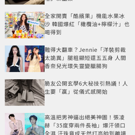
全家開賣「酷繽果」機能水果冰
沙 韓國爆紅「橄欖油+檸檬汁」也
喝得到
難得大翻車？Jennie「洋裝剪裁
太詭異」腿粗顯短還五五身 人間
香奈兒光環失靈變臘腸狗
脆友公開玄學6大秘技引熱議！人
生要「贏」從儀式感開始
高溫把男神逼出絕美神圖！張凌
赫「35度穿兩件長袖」爆汗領口
全濕 汗珠竟成天然打亮帥到離譜