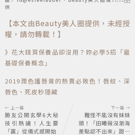
供
【本文由Beauty美人圈提供，未經授
權，請勿轉載！】
》花大錢買保養品卻沒用？妳必學5招「最
基礎保養概念」
2019潤色護唇膏的熱賣必敗色！唇紋、深
唇色、死皮秒隱藏
← 上一篇
下一篇 →
脆友公開玄學6大秘
難怪不能沒有妹妹
技引熱議！人生要
頭！「田曦薇沒瀏海
「贏」從儀式感開始
差點認不出來」甜妹