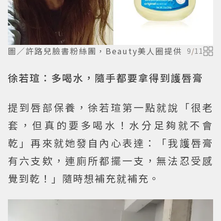
圖／許路兒臉書粉絲團，Beauty美人圈提供
9
/
11
徐若瑄：多喝水，隨手都要拿得到護唇膏
提到唇部保養，徐若瑄第一點就說「很老
套，但真的要多喝水！水分足夠就不會
乾」再來就她發自內心表達：「我護唇膏
有六支欸，連廁所都擺一支，無法忍受感
覺到乾！」隨時想補充就補充。