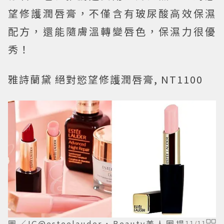
望修護潤唇膏，不僅含有玻尿酸高效保濕
配方，還能隨膚溫轉變唇色，保濕力很優
秀！
雅詩蘭黛 絕對慾望修護潤唇膏, NT1100
圖／IG@esteelauder，Beauty美人圈提
11
/
11