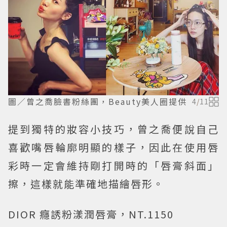
圖／曾之喬臉書粉絲團，Beauty美人圈提供
4
/
11
提到獨特的妝容小技巧，曾之喬便說自己
喜歡嘴唇輪廓明顯的樣子，因此在使用唇
彩時一定會維持剛打開時的「唇膏斜面」
擦，這樣就能準確地描繪唇形。
DIOR 癮誘粉漾潤唇膏，NT.1150