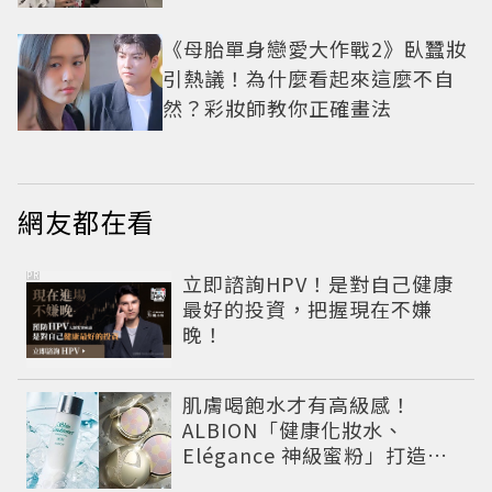
《母胎單身戀愛大作戰2》臥蠶妝
引熱議！為什麼看起來這麼不自
然？彩妝師教你正確畫法
網友都在看
PR
立即諮詢HPV！是對自己健康
最好的投資，把握現在不嫌
晚！
肌膚喝飽水才有高級感！
ALBION「健康化妝水、
Elégance 神級蜜粉」打造今
夏最夯高級透明肌