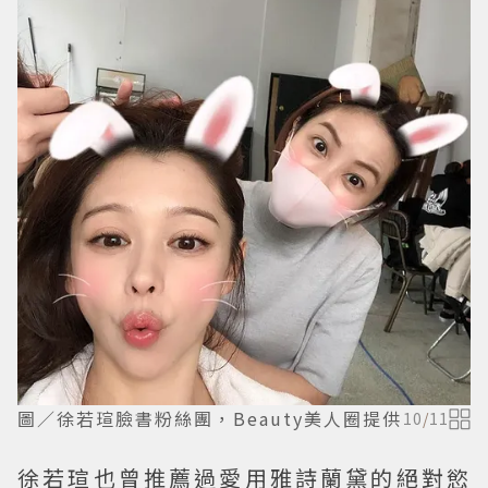
圖／徐若瑄臉書粉絲團，Beauty美人圈提供
10
/
11
徐若瑄也曾推薦過愛用雅詩蘭黛的絕對慾