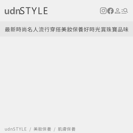
最新
時尚名人
流行穿搭
美妝保養
好時光
賞珠寶
品味
udnSTYLE
美妝保養
肌膚保養