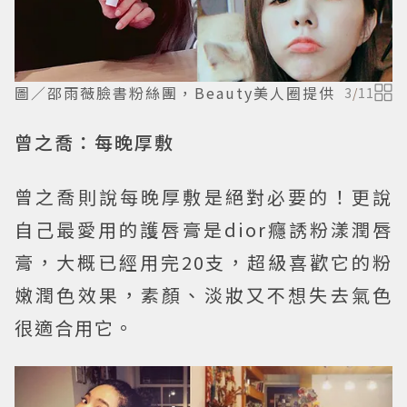
圖／邵雨薇臉書粉絲團，Beauty美人圈提供
3
/
11
曾之喬：每晚厚敷
曾之喬則說每晚厚敷是絕對必要的！更說
自己最愛用的護唇膏是dior癮誘粉漾潤唇
膏，大概已經用完20支，超級喜歡它的粉
嫩潤色效果，素顏、淡妝又不想失去氣色
很適合用它。