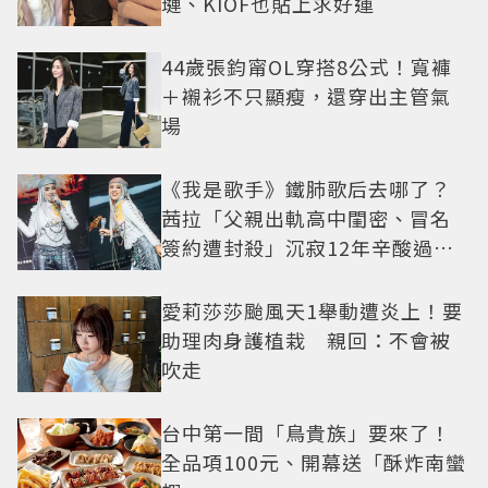
璉、KIOF也貼上求好運
44歲張鈞甯OL穿搭8公式！寬褲
＋襯衫不只顯瘦，還穿出主管氣
場
《我是歌手》鐵肺歌后去哪了？
茜拉「父親出軌高中閨密、冒名
簽約遭封殺」沉寂12年辛酸過往
曝光
愛莉莎莎颱風天1舉動遭炎上！要
助理肉身護植栽 親回：不會被
吹走
台中第一間「鳥貴族」要來了！
全品項100元、開幕送「酥炸南蠻