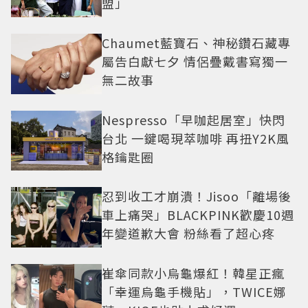
盟」
Chaumet藍寶石、神秘鑽石藏專
屬告白獻七夕 情侶疊戴書寫獨一
無二故事
Nespresso「早咖起居室」快閃
台北 一鍵喝現萃咖啡 再扭Y2K風
格鑰匙圈
忍到收工才崩潰！Jisoo「離場後
車上痛哭」BLACKPINK歡慶10週
年變道歉大會 粉絲看了超心疼
崔傘同款小烏龜爆紅！韓星正瘋
「幸運烏龜手機貼」，TWICE娜