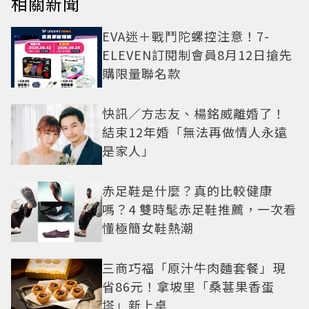
相關新聞
EVA迷＋戰鬥陀螺控注意！7-
ELEVEN訂閱制會員8月12日搶先
購限量聯名款
快訊／方志友、楊銘威離婚了！
結束12年婚「無法再做情人永遠
是家人」
赤足鞋是什麼？真的比較健康
嗎？4 雙時髦赤足鞋推薦，一次看
懂極簡女鞋熱潮
三商巧福「原汁牛肉麵套餐」現
省86元！拿坡里「桑葚果香蛋
塔」新上桌