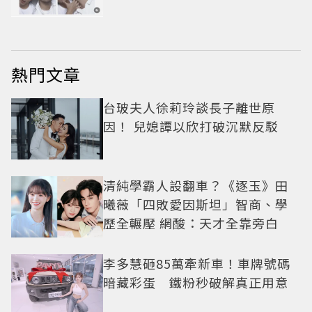
熱門文章
台玻夫人徐莉玲談長子離世原
因！ 兒媳譚以欣打破沉默反駁
清純學霸人設翻車？《逐玉》田
曦薇「四敗愛因斯坦」智商、學
歷全輾壓 網酸：天才全靠旁白
李多慧砸85萬牽新車！車牌號碼
暗藏彩蛋 鐵粉秒破解真正用意