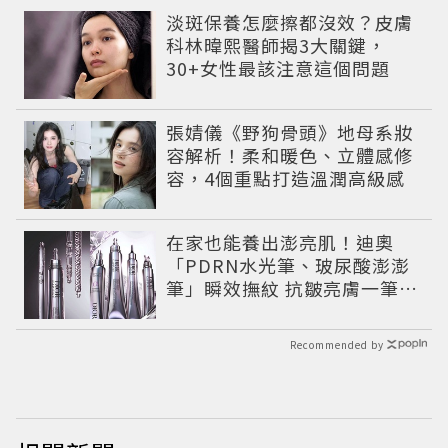
淡斑保養怎麼擦都沒效？皮膚
科林暐熙醫師揭3大關鍵，
30+女性最該注意這個問題
張婧儀《野狗骨頭》地母系妝
容解析！柔和暖色、立體感修
容，4個重點打造溫潤高級感
在家也能養出澎亮肌！迪奧
「PDRN水光筆、玻尿酸澎澎
筆」瞬效撫紋 抗皺亮膚一筆有
感
Recommended by