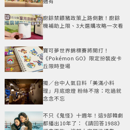
通有
廚餘禁餵豬政策上路倒數！廚餘
機補助上限、3大選購攻略一次看
寶可夢世界錦標賽將開打！
《Pokémon GO》限定扮裝皮卡
丘限時登場
獨／台中人氣日料「美滿小料
理」月底熄燈 粉絲不捨：吃過就
念念不忘
不只《鬼怪》十週年！這9部韓劇
都播出10年了：《請回答1988》