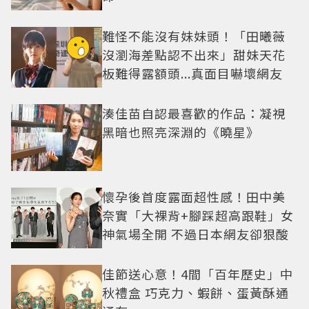
難怪不能沒有妹妹頭！「田曦薇
沒瀏海差點認不出來」甜妹天花
板難得露額頭...真面目嚇壞網友
湊佳苗自認最喜歡的作品：凝視
黑暗也照亮深淵的《曉星》
懷孕後首度露面超性感！田中美
奈實「大裸背+腳踩超高跟鞋」女
神氣場全開 不過日本網友卻狠酸
佳節送心意！4間「百年歷史」中
秋禮盒 巧克力、蝦餅、蛋黃酥通