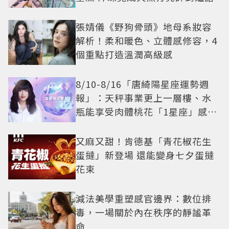
張婧儀《野狗骨頭》地母系妝容
解析！柔和暖色、立體感修容，4
個重點打造溫潤高級感
8/10-8/16「唐綺陽星座運勢週
報」：天秤事業更上一層樓、水
瓶能享受肉體桃花「1星座」感情
防三角關係
又麻又甜！肯德基「青花椒花生
蛋撻」新登場 還能變身七夕蛋撻
花束
減法美學重塑感官邊界：數位排
毒，一場關於內在秩序的靜謐革
命