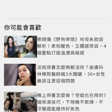
天花板難得露額頭...
真面目嚇壞網友
你可能會喜歡
張婧儀《野狗骨頭》地母系妝容
解析！柔和暖色、立體感修容，4
個重點打造溫潤高級感
淡斑保養怎麼擦都沒效？皮膚科
林暐熙醫師揭3大關鍵，30+女性
最該注意這個問題
機上保養怎麼做？空姐也在用的7
個保濕技巧，下飛機不乾燥、不
浮腫還能維持好氣色