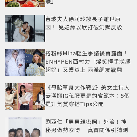
蝦」
台玻夫人徐莉玲談長子離世原
因！ 兒媳譚以欣打破沉默反駁
捲粉絲Mina輕生爭議後首露面！
ENHYPEN西村力「燦笑揮手狀態
超好」又遭炎上 兩派網友戰翻
《母胎單身大作戰2》美女主持人
姜漢娜IG私服更是約會範本：5個
提升氣質穿搭Tips公開
劉亞仁「男男親密照」外流！神
秘男做勢索吻 真實關係引猜測