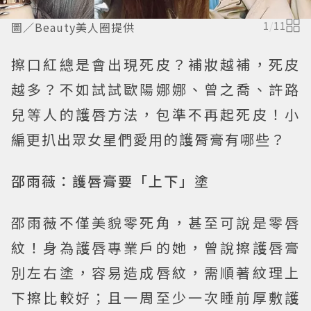
圖／Beauty美人圈提供
1
/
11
擦口紅總是會出現死皮？補妝越補，死皮
越多？不如試試歐陽娜娜、曾之喬、許路
兒等人的護唇方法，包準不再起死皮！小
編更扒出眾女星們愛用的護脣膏有哪些？
邵雨薇：護唇膏要「上下」塗
邵雨薇不僅美貌零死角，甚至可說是零唇
紋！身為護唇專業戶的她，曾說擦護唇膏
別左右塗，容易造成唇紋，需順著紋理上
下擦比較好；且一周至少一次睡前厚敷護