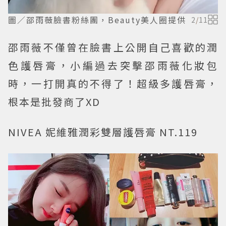
圖／邵雨薇臉書粉絲團，Beauty美人圈提供
2
/
11
邵雨薇不僅曾在臉書上公開自己喜歡的潤
色護唇膏，小編過去突擊邵雨薇化妝包
時，一打開真的不得了！超級多護唇膏，
根本是批發商了XD
NIVEA 妮維雅潤彩雙層護唇膏 NT.119