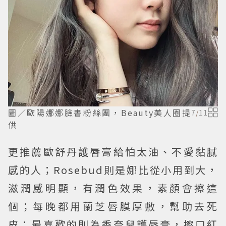
圖／歐陽娜娜臉書粉絲團，Beauty美人圈提
7
/
11
供
更推薦歐舒丹護唇膏給怕太油、不愛黏膩
感的人；Rosebud則是娜比從小用到大，
滋潤感明顯，有潤色效果，素顏會擦這
個；每晚都用蘭芝唇膜厚敷，幫助去死
皮；最喜歡的則為香奈兒護唇膏，擦口紅