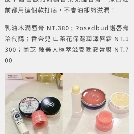
前都用這個款打底，不會油卻夠滋潤！
乳油木潤唇膏 NT.380 ; Rosedbud護唇膏
洽代購；香奈兒 山茶花保濕潤澤唇霜 NT.1
300；蘭芝 睡美人極萃滋養晚安唇膜 NT.7
00