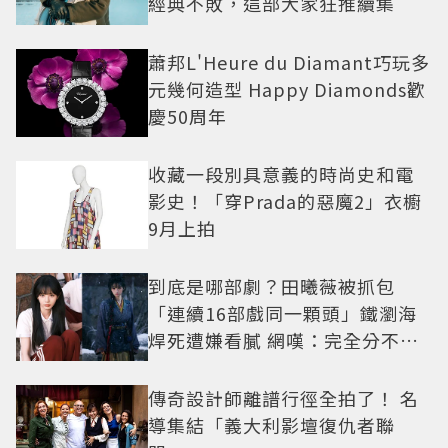
經典不敗，這部大家狂推續集
蕭邦L'Heure du Diamant巧玩多
元幾何造型 Happy Diamonds歡
慶50周年
收藏一段別具意義的時尚史和電
影史！「穿Prada的惡魔2」衣櫥
9月上拍
到底是哪部劇？田曦薇被抓包
「連續16部戲同一顆頭」鐵瀏海
焊死遭嫌看膩 網嘆：完全分不出
角色
傳奇設計師離譜行徑全拍了！ 名
導集結「義大利影壇復仇者聯