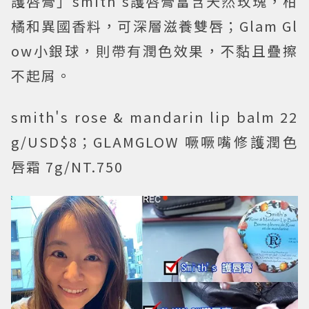
護唇膏」smith's護唇膏富含天然玫瑰，柑
橘和異國香料，可深層滋養雙唇；Glam Gl
ow小銀球，則帶有潤色效果，不黏且疊擦
不起屑。
smith's rose & mandarin lip balm 22
g/USD$8；GLAMGLOW 噘噘嘴修護潤色
唇霜 7g/NT.750