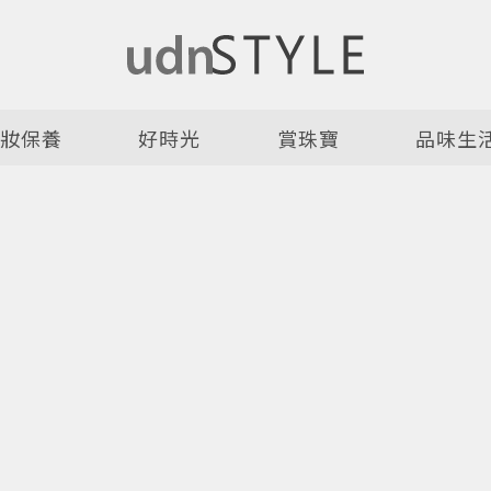
美妝保養
好時光
賞珠寶
品味生