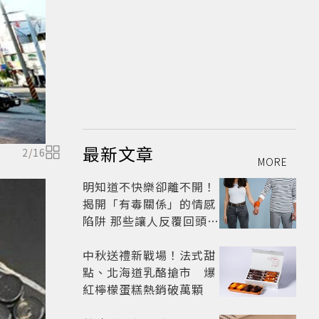
最新文章
2
/
16
MORE
明知道不快樂卻離不開！
揭開「有毒關係」的情感
陷阱 那些讓人反覆回頭的
「毒愛」為何比菸還難
戒？
中秋送禮新戰場！法式甜
點、北海道乳酪搶市 爆
紅檸檬蛋糕熱銷破萬顆