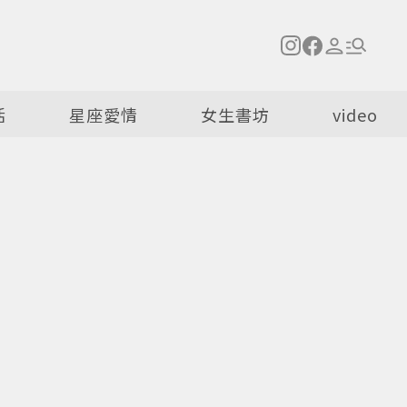
活
星座愛情
女生書坊
video