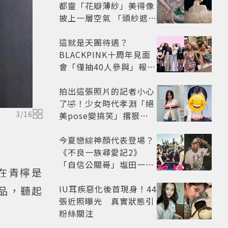
都靈「花瓣薄紗」美得像
披上一層空氣 「頭紗遮
面」玩出新花樣朦朧美感
太仙
這就是天團待遇？
BLACKPINK十周年見面
會「僅抽40人參與」報名
開始到截止僅9小時粉絲
怒了😡
拍出這張照片的記者小心
了🤣！少女時代孝淵「絕
3
/
16
美pose變搞笑」撂狠
話：把住址交出來
今夏戀綜神顏代表登場？
《不良一族尋愛記2》
「自信公關哥」塩田一馬
在青檸是
背景起底 街頭辣男翻身當
老闆
IU耳疾惡化後首現身！44
品，聽起
張近照曝光 真實狀態引
粉絲關注