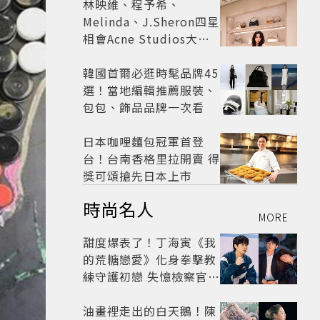
林映維、程予希、
Melinda、J.Sheron四星
相會Acne Studios大曬
北歐潮
韓國首爾必逛時髦品牌45
選！當地編輯推薦服裝、
包包、飾品品牌一次看
日本咖哩麵包冠軍首登
台！台南香格里拉開賣 得
獎可頌搶先日本上市
時尚名人
MORE
甜度爆表了！丁海寅《我
的荒糖戀愛》化身拳擊教
練守護初戀 失憶檢察官×
假男友打造今夏必看小甜
劇
油畫裡走出的白天鵝！陳