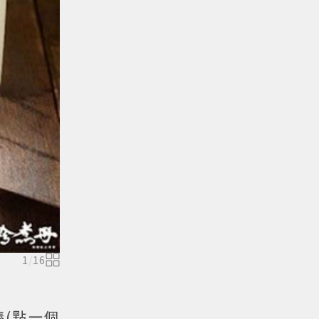
1
/
16
(點一個