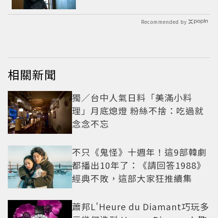
槽
Recommended by
相關新聞
獨／台中人氣日料「美滿小料
理」月底熄燈 粉絲不捨：吃過就
念念不忘
不只《鬼怪》十週年！這9部韓劇
都播出10年了：《請回答1988》
經典不敗，這部大家狂推續集
蕭邦L'Heure du Diamant巧玩多