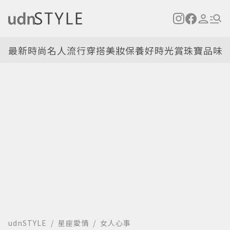
最新
時尚名人
流行穿搭
美妝保養
好時光
賞珠寶
品味
udnSTYLE
星座愛情
女人心事