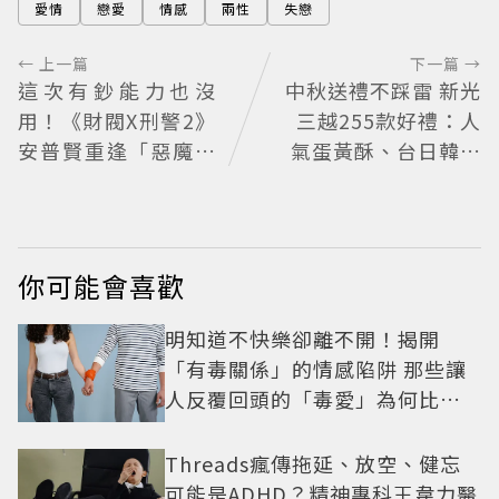
愛情
戀愛
情感
兩性
失戀
← 上一篇
下一篇 →
這次有鈔能力也沒
中秋送禮不踩雷 新光
用！《財閥X刑警2》
三越255款好禮：人
安普賢重逢「惡魔教
氣蛋黃酥、台日韓美
官」鄭恩彩 首播收視
食一站滿足
6.1%超第一季開紅盤
你可能會喜歡
明知道不快樂卻離不開！揭開
「有毒關係」的情感陷阱 那些讓
人反覆回頭的「毒愛」為何比菸
還難戒？
Threads瘋傳拖延、放空、健忘
可能是ADHD？精神專科王韋力醫