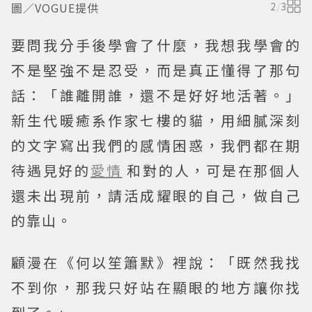
圖／VOGUE提供
2
/
3
要問我分手後學會了什麼，我想我學會的
不是堅強不是忍受，而是真正懂得了那句
話：「誰離開誰，還不是好好地活著。」
新生代暖癒系作家七樓的貓，用細膩深刻
的文字寫出我們的感情困惑，我們都在期
待遇見好的
愛情
和對的人，可是在那個人
還未出現前，請活成耀眼的自己，做自己
的靠山。
顧漫在《何以笙簫默》裡說：「既然我找
不到你，那我只好站在顯眼的地方讓你找