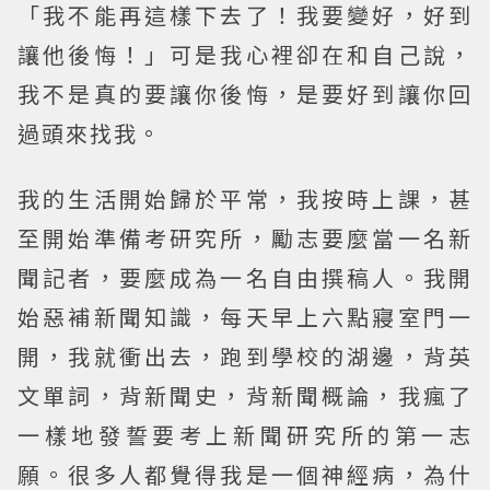
「我不能再這樣下去了！我要變好，好到
讓他後悔！」可是我心裡卻在和自己說，
我不是真的要讓你後悔，是要好到讓你回
過頭來找我。
我的生活開始歸於平常，我按時上課，甚
至開始準備考研究所，勵志要麼當一名新
聞記者，要麼成為一名自由撰稿人。我開
始惡補新聞知識，每天早上六點寢室門一
開，我就衝出去，跑到學校的湖邊，背英
文單詞，背新聞史，背新聞概論，我瘋了
一樣地發誓要考上新聞研究所的第一志
願。很多人都覺得我是一個神經病，為什