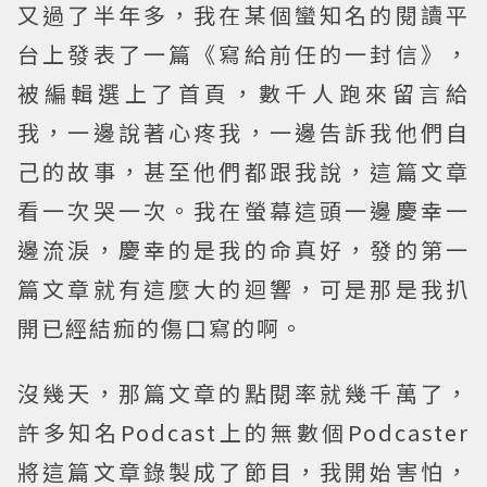
又過了半年多，我在某個蠻知名的閱讀平
台上發表了一篇《寫給前任的一封信》，
被編輯選上了首頁，數千人跑來留言給
我，一邊說著心疼我，一邊告訴我他們自
己的故事，甚至他們都跟我說，這篇文章
看一次哭一次。我在螢幕這頭一邊慶幸一
邊流淚，慶幸的是我的命真好，發的第一
篇文章就有這麼大的迴響，可是那是我扒
開已經結痂的傷口寫的啊。
沒幾天，那篇文章的點閱率就幾千萬了，
許多知名Podcast上的無數個Podcaster
將這篇文章錄製成了節目，我開始害怕，