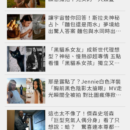
情」嗎？
讓宇宙替你回答！斯拉夫神秘
占卜「麵包還是雨水」夢境給
出驚人答案 麵包與水同時出現
代表這意思
「黑貓系女友」成新世代理想
型？神秘、慢熱卻超專情 五點
看懂「黑貓系女孩」獨立又深
情的感情哲學
那是露點了？Jennie白色洋裝
「胸前黑色陰影太搶眼」MV走
光瞬間全被拍 對比圖瘋傳掀論
戰
這也太不像了！傑森史塔森
「巨型充氣人偶分身」看了只
想說：蛤？ 驚喜連本尊都吐