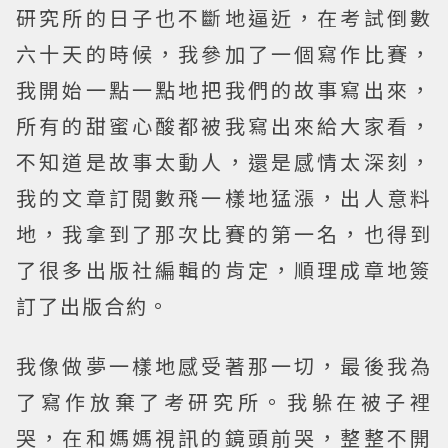
研究所的日子也不斷地逼近，在考試倒數
六十天的時候，我參加了一個寫作比賽，
我開始一點一點地把我們的故事寫出來，
所有的甜蜜心酸都被我寫出來給大家看，
不知道是故事太動人，還是感情太深刻，
我的文章訂閱數飛一樣地猛漲，出人意料
地，我拿到了那次比賽的第一名，也得到
了很多出版社編輯的肯定，順理成章地簽
訂了出版合約。
我像做夢一樣地感受著那一切，最後我為
了寫作放棄了考研究所。我躲在被子裡
哭，在和媽媽視訊的鏡頭前哭，整整不開