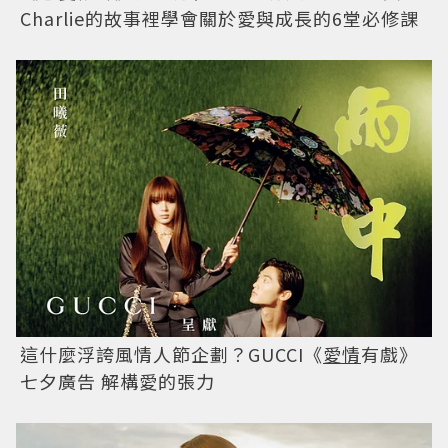
Charlie的故事裡學會關於愛與成長的6堂必修課
這什麼浮誇風情人節企劃？GUCCI《
愛情
有戲》
七夕廣告 解構愛的張力