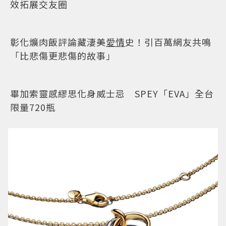
效拓展交友圈
彰化爌肉飯評論藏淒美
愛情
史！引百萬網友共鳴
「比悲傷更悲傷的故事」
畢加索靈感繆思化身威士忌 SPEY「EVA」全台