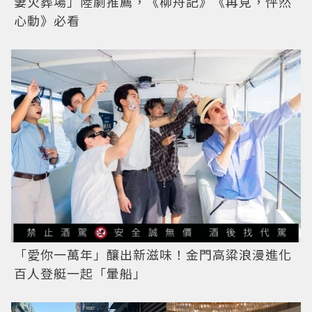
妻火葬場」陸劇推薦，《柳舟記》《再見，怦然
心動》必看
「愛你一萬年」釀出新滋味！金門高粱浪漫進化
百人登艇一起「暈船」