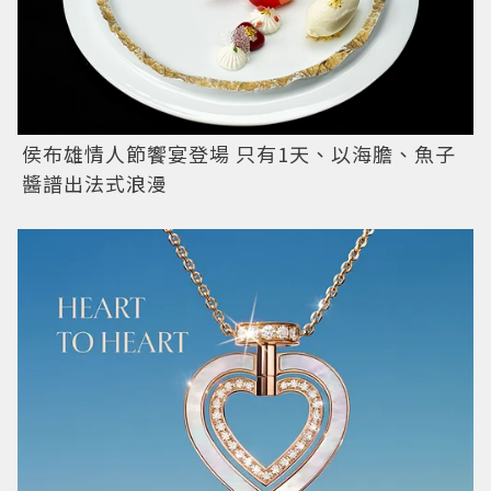
侯布雄情人節饗宴登場 只有1天、以海膽、魚子
醬譜出法式浪漫