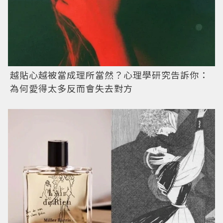
越貼心越被當成理所當然？心理學研究告訴你：
為何愛得太多反而會失去對方