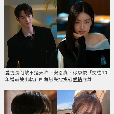
愛情
長跑敵不過天降？安恩真、徐康俊「交往10
年婚前雙出軌」四角戀失控挑戰
愛情
底線