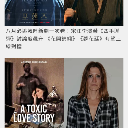
八月必追韓陸新劇一次看！宋江李濬榮《四手聯
彈》討論度飆升 《花開錦繡》《夢花廷》有望上
線對擂