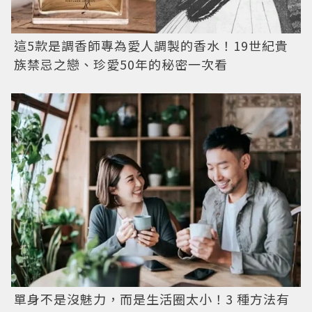
這5款是調香師專為愛人調製的香水！19世紀貴
族禁忌之戀、珍愛50年的秘密一次看
單身不是沒魅力，而是生活圈太小！3 種方法有