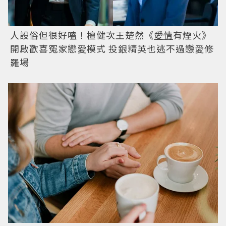
人設俗但很好嗑！檀健次王楚然《
愛情
有煙火》
開啟歡喜冤家戀愛模式 投銀精英也逃不過戀愛修
羅場