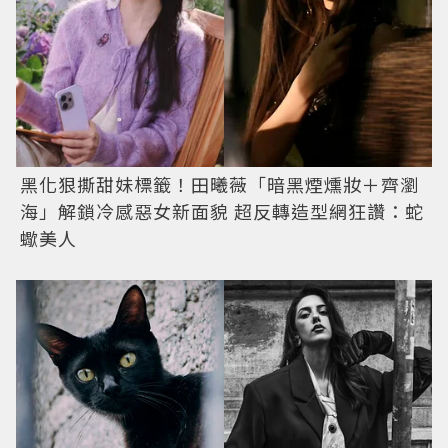
黑化狠撕甜妹標籤！田曦薇「暗黑煙燻妝＋齊瀏
海」解鎖冷感惡女新面貌 超反轉造型網狂讚：蛇
蠍美人