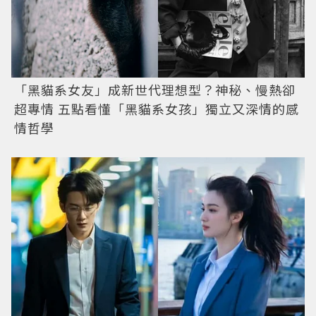
「黑貓系女友」成新世代理想型？神秘、慢熱卻
超專情 五點看懂「黑貓系女孩」獨立又深情的感
情哲學