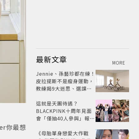
最新文章
MORE
Jennie、孫藝珍都在練！
皮拉提斯不是瘦身運動，
教練揭9大迷思、選課真
相
這就是天團待遇？
BLACKPINK十周年見面
會「僅抽40人參與」報名
開始到截止僅9小時粉絲
er你最想
怒了😡
《母胎單身戀愛大作戰