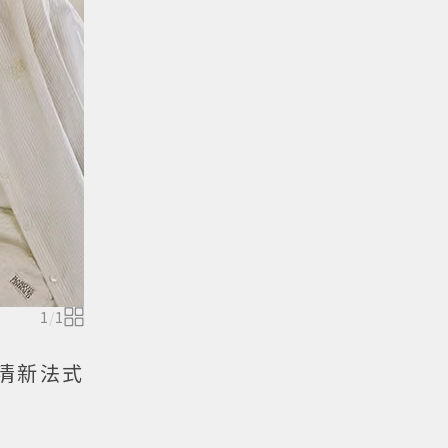
1
/
1
款清新法式