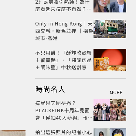
2》臥蠶妝引熱議！為什
麼看起來這麼不自然？彩
妝師教你正確畫法
Only in Hong Kong｜東
西交融，新舊並存 ｜摺疊
城市-香港
不只月餅！「酥炸軟殼蟹
＋蟹黃醬」、「特調肉品
＋調味鹽」中秋送創意
時尚名人
MORE
這就是天團待遇？
BLACKPINK十周年見面
會「僅抽40人參與」報名
開始到截止僅9小時粉絲
怒了😡
拍出這張照片的記者小心