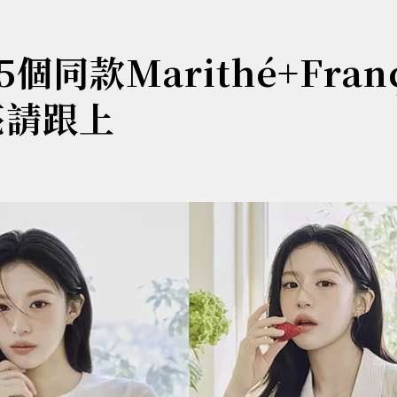
款Marithé+Franç
亮請跟上