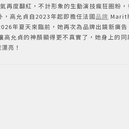
人氣再度翻紅，不計形象的生動演技瘋狂圈粉，
，高允貞自2023年起即擔任法國
品牌
Marit
言人，2026年夏天來臨前，她再次為品牌出鏡新廣
讓高允貞的神顏顯得更不真實了，她身上的同
樣漂亮！