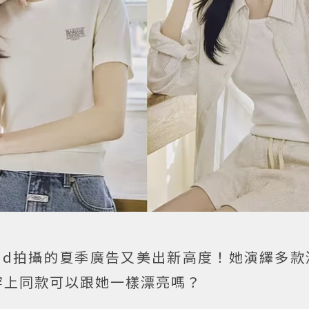
 Girbaud拍攝的夏季廣告又美出新高度！她演繹多
穿上同款可以跟她一樣漂亮嗎？