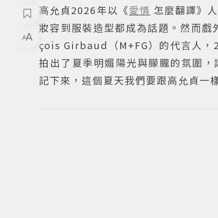
高允貞2026年以《
愛情
怎麼翻譯》
妝容到服裝造型都成為話題。然而戲外
çois Girbaud（M+FG）的代
拍出了夏季明媚陽光與朦朧的氛圍，
記下來，這個夏天我們要跟高允貞一