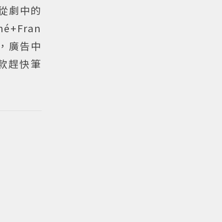
從劇中的
hé+Fran
告，廣告中
款趕快筆