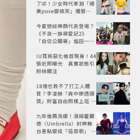
了🤣！少女時代孝淵「絕
美pose變搞笑」撂狠
話：把住址交出來
今夏戀綜神顏代表登場？
《不良一族尋愛記2》
「自信公關哥」塩田一馬
背景起底 街頭辣男翻身當
老闆
IU耳疾惡化後首現身！44
張近照曝光 真實狀態引
粉絲關注
18億也救不了打工人體
質？李浚赫「爽中樂透頭
獎」財富自由照樣上班 西
裝社畜帥出新高度
九年後再洗版！湯姆霍蘭
德〈Umbrella〉封神舞
台差點變成「這首歌」 造
型彩蛋、暖心故事一次公