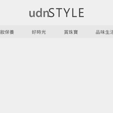
美妝保養
好時光
賞珠寶
品味生