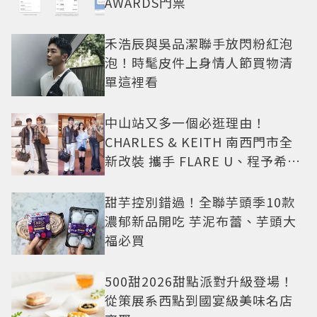
AWARDS門票
禾浩辰與吳品潔聯手放閃粉紅泡
泡！時髦皮件上身情人節買物清
單這裡看
中山站又多一個必逛理由！
CHARLES & KEITH 南西門市全
新改裝 攜手 FLARE U、程予希演
繹秋季時尚
甜芋控別錯過！全聯芋頭季10款
濃郁新品開吃 芋泥布蕾、芋頭大
福必買
500甜2026甜點派對升級登場！
從策展系西點到國宴級美味名店