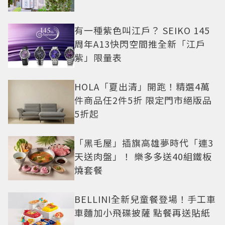
有一種紫色叫江戶？ SEIKO 145
周年A13快閃空間推全新「江戶
紫」限量表
HOLA「夏出清」開跑！精選4萬
件商品任2件5折 限定門市絕版品
5折起
「黑毛屋」插旗高雄夢時代「連3
天送肉盤」！ 樂多多送40組鐵板
燒套餐
BELLINI全新兒童餐登場！手工車
車麵加小飛碟披薩 點餐再送貼紙