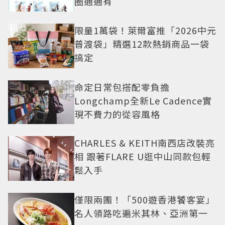
圈通通有
限量1萬袋！萊爾富推「2026中元
普渡袋」精選12款熱銷商品一袋
搞定
命定日常包搭配零負擔
Longchamp全新Le Cadence實
現不費力的從容風格
CHARLES & KEITH南西店改裝亮
相 跟著FLARE U逛中山同款包輕
鬆入手
僅限兩團！「500遊香港饕客宴」
名人領路吃遍米其林、亞洲第一