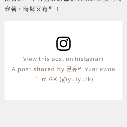
穿著，時髦又有型！
View this post on Instagram
A post shared by 권유리 ʏᴜʀɪ ᴋᴡᴏɴ
I’m GK (@yulyulk)