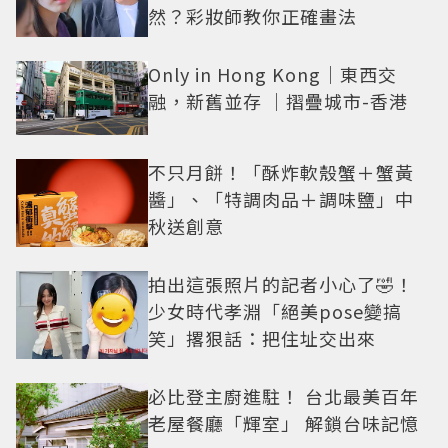
然？彩妝師教你正確畫法
Only in Hong Kong｜東西交
融，新舊並存 ｜摺疊城市-香港
不只月餅！「酥炸軟殼蟹＋蟹黃
醬」、「特調肉品＋調味鹽」中
秋送創意
拍出這張照片的記者小心了🤣！
少女時代孝淵「絕美pose變搞
笑」撂狠話：把住址交出來
必比登主廚進駐！ 台北最美百年
老屋餐廳「輝室」 解鎖台味記憶