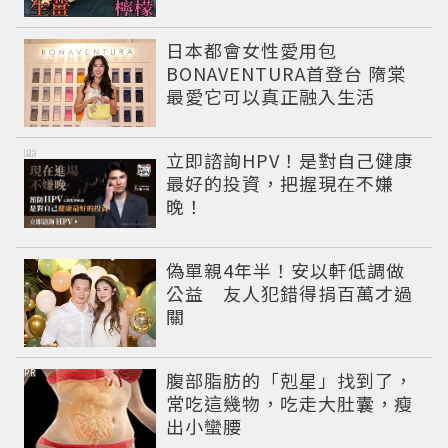
日本都會女性愛用包
BONAVENTURA首登台 隋棠
最愛它可以真正融入生活
PR
立即諮詢HPV！是對自己健康
最好的投資，把握現在不嫌
晚！
偽單親4年半！安以軒低調做
公益 友人犯錯得捐百萬才過
關
PR
腹部脂肪的「剋星」找到了，
常吃這幾物，吃走大肚囊，瘦
出小蠻腰