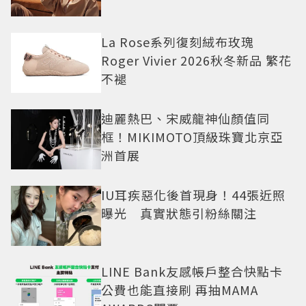
La Rose系列復刻絨布玫瑰
Roger Vivier 2026秋冬新品 繁花
不褪
迪麗熱巴、宋威龍神仙顏值同
框！MIKIMOTO頂級珠寶北京亞
洲首展
IU耳疾惡化後首現身！44張近照
曝光 真實狀態引粉絲關注
LINE Bank友感帳戶整合快點卡
公費也能直接刷 再抽MAMA