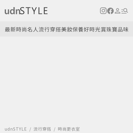
最新
時尚名人
流行穿搭
美妝保養
好時光
賞珠寶
品味
udnSTYLE
流行穿搭
時尚更衣室