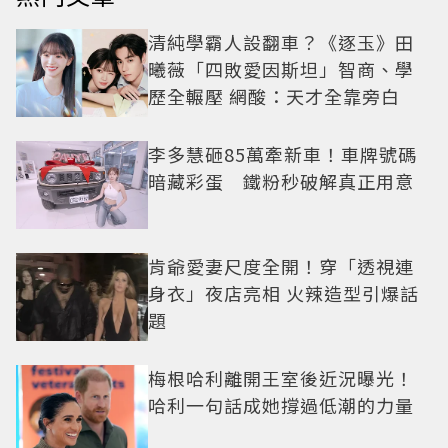
清純學霸人設翻車？《逐玉》田
曦薇「四敗愛因斯坦」智商、學
歷全輾壓 網酸：天才全靠旁白
李多慧砸85萬牽新車！車牌號碼
暗藏彩蛋 鐵粉秒破解真正用意
肯爺愛妻尺度全開！穿「透視連
身衣」夜店亮相 火辣造型引爆話
題
梅根哈利離開王室後近況曝光！
哈利一句話成她撐過低潮的力量