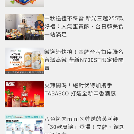
中秋送禮不踩雷 新光三越255款
好禮：人氣蛋黃酥、台日韓美食
一站滿足
鐵道迷快搶！金牌台啤首度聯名
台灣高鐵 全新N700ST限定罐開
賣
火辣開喝！絕對伏特加攜手
TABASCO 打造全新辛香酒感
八色烤肉mini×葬送的芙莉蓮
「30款周邊」登場！立牌、鑰匙