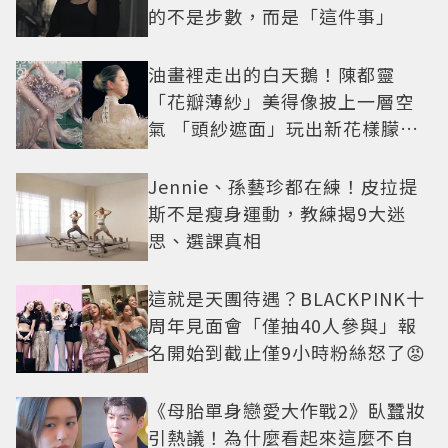
的不是步數，而是「這件事」
油畫裡走出的白天鵝！陳都靈
「花瓣薄紗」美得像披上一層空
氣 「頭紗遮面」玩出新花樣朦朧
美感太仙
Jennie、孫藝珍都在練！皮拉提
斯不是瘦身運動，教練揭9大迷
思、選課真相
這就是天團待遇？BLACKPINK十
周年見面會「僅抽40人參與」報
名開始到截止僅9小時粉絲怒了😡
《母胎單身戀愛大作戰2》臥蠶妝
引熱議！為什麼看起來這麼不自