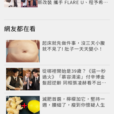
新改裝 攜手 FLARE U、程予希演
繹秋季時尚
網友都在看
PR
起床就先做件事，沒三天小腹
就不見了! 肚子一天天變小！
從哪裡開始是39歲？《這一秒
過火》「慕容清渝」付辛博金
髮超逆齡 同框張凌赫看不出11
歲年齡差
PR
減肥首選，檸檬加它，堅持一
週，腰細了，瘦到你懷疑人生