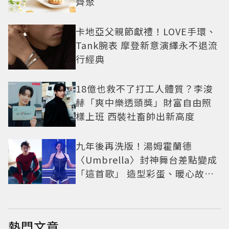
齊聚
卡地亞父親節獻禮！LOVE手環、
Tank腕表 摩登新意演繹永不退流
行經典
18億也救不了打工人體質？李浚
赫「爽中樂透頭獎」財富自由照
樣上班 西裝社畜帥出新高度
九年後再洗版！湯姆霍蘭德
〈Umbrella〉封神舞台差點變成
「這首歌」 造型彩蛋、暖心故事
一次公開
熱門文章