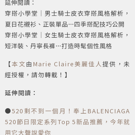
延伸閱讀：
穿搭小學堂│男士騎士皮衣穿搭風格解析，
夏日花襯衫、正裝單品…四季搭配技巧公開
穿搭小學堂│女生騎士皮衣穿搭風格解析，
短洋裝、丹寧長褲…打造時髦個性風格
【
本文
由
Marie Claire美麗佳人
提供，未
經授權，請勿轉載！】
延伸閱讀：
●
520剩不到一個月！奉上BALENCIAGA
520節日限定系列Top 5新品推薦，今年就
用它大聲說愛你