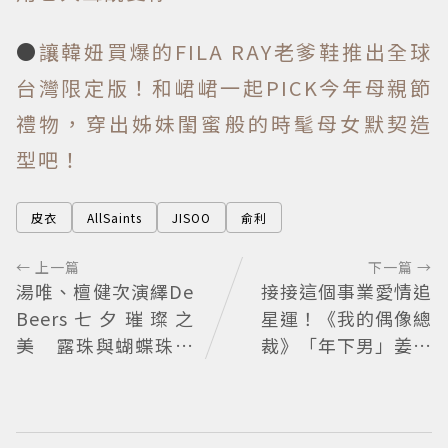
●
讓韓妞買爆的FILA RAY老爹鞋推出全球
台灣限定版！和峮峮一起PICK今年母親節
禮物，穿出姊妹閨蜜般的時髦母女默契造
型吧！
皮衣
AllSaints
JISOO
俞利
← 上一篇
下一篇 →
湯唯、檀健次演繹De
接接這個事業愛情追
Beers七夕璀璨之
星運！《我的偶像總
美 露珠與蝴蝶珠寶
裁》「年下男」姜勳
藏浪漫寓意
變身冰山總裁 金慧峻
追星成功還偶遇愛情