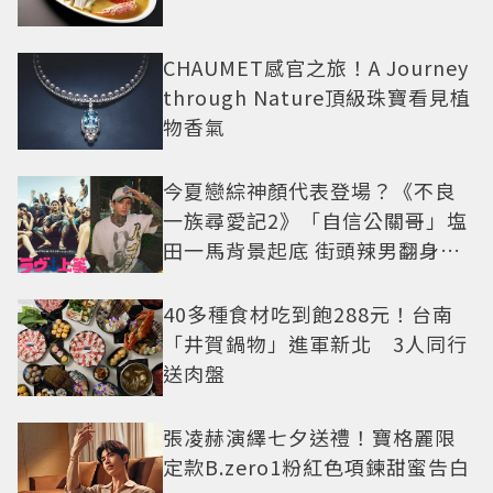
CHAUMET感官之旅！A Journey
through Nature頂級珠寶看見植
物香氣
今夏戀綜神顏代表登場？《不良
一族尋愛記2》「自信公關哥」塩
田一馬背景起底 街頭辣男翻身當
老闆
40多種食材吃到飽288元！台南
「井賀鍋物」進軍新北 3人同行
送肉盤
張凌赫演繹七夕送禮！寶格麗限
定款B.zero1粉紅色項鍊甜蜜告白