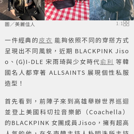
圖／美麗佳人
1
/
1
一件經典的
皮衣
能夠依照不同的穿搭方式
呈現出不同風貌，近期 BLACKPINK Jiso
o、(G)I-DLE 宋雨琦與少女時代
俞利
等韓
國名人都穿著 ALLSAINTS 展現個性私服
造型！
首先看到，前陣子來到高雄舉辦世界巡迴
並登上美國科切拉音樂節（Coachella）
的BLACKPINK 女團成員Jisoo，擁有超高
人氣的他，在名南韓主持人朴明洙所主持