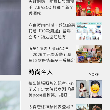
火辣開喝！絕對伏特加攜
手TABASCO 打造全新辛
香酒感
八色烤肉mini×葬送的芙
莉蓮「30款周邊」登場！
立牌、鑰匙圈通通有
限量1萬袋！萊爾富推
「2026中元普渡袋」精
選12款熱銷商品一袋搞定
時尚名人
MORE
拍出這張照片的記者小心
了🤣！少女時代孝淵「絕
美pose變搞笑」撂狠
話：把住址交出來
今夏戀綜神顏代表登場？