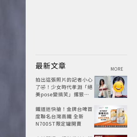
最新文章
MORE
拍出這張照片的記者小心
了🤣！少女時代孝淵「絕
美pose變搞笑」撂狠
話：把住址交出來
鐵道迷快搶！金牌台啤首
度聯名台灣高鐵 全新
N700ST限定罐開賣