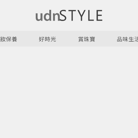
美妝保養
好時光
賞珠寶
品味生