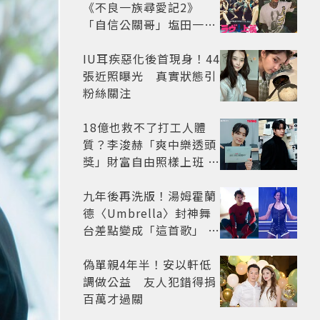
《不良一族尋愛記2》
「自信公關哥」塩田一馬
背景起底 街頭辣男翻身當
老闆
IU耳疾惡化後首現身！44
張近照曝光 真實狀態引
粉絲關注
18億也救不了打工人體
質？李浚赫「爽中樂透頭
獎」財富自由照樣上班 西
裝社畜帥出新高度
九年後再洗版！湯姆霍蘭
德〈Umbrella〉封神舞
台差點變成「這首歌」 造
型彩蛋、暖心故事一次公
開
偽單親4年半！安以軒低
調做公益 友人犯錯得捐
百萬才過關