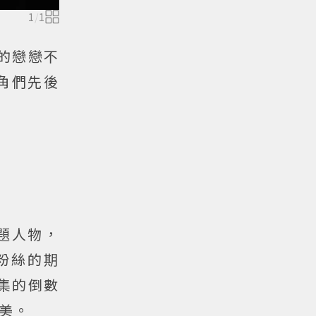
1
/
1
的戀戀不
角們先後
題人物，
粉絲的期
終集的倒數
美。