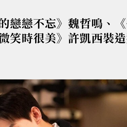
的戀戀不忘》魏哲鳴、《
微笑時很美》許凱西裝造