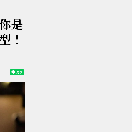
你是
型！