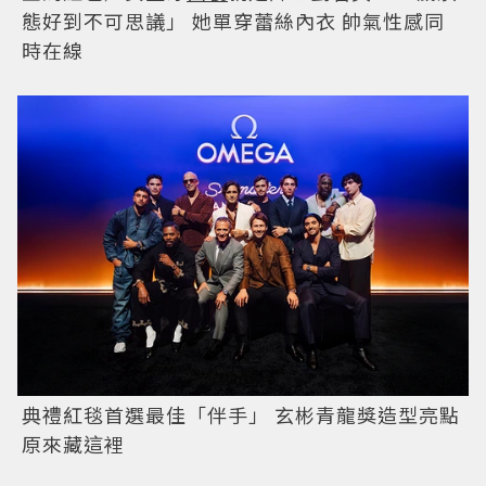
態好到不可思議」 她單穿蕾絲內衣 帥氣性感同
時在線
典禮紅毯首選最佳「伴手」 玄彬青龍獎造型亮點
原來藏這裡