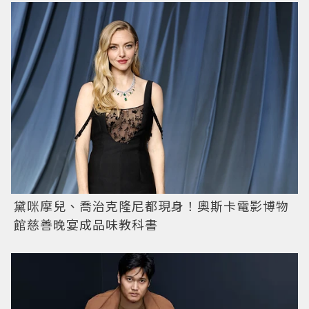
黛咪摩兒、喬治克隆尼都現身！奧斯卡電影博物
館慈善晚宴成品味教科書