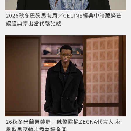
2026秋冬巴黎男裝周／CELINE經典中暗藏鋒芒
讓經典穿出當代鬆弛感
26秋冬米蘭男裝周／陳偉霆摘ZEGNA代言人 港
風型男壓軸走秀氣場全開