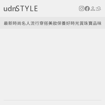
最新
時尚名人
流行穿搭
美妝保養
好時光
賞珠寶
品味