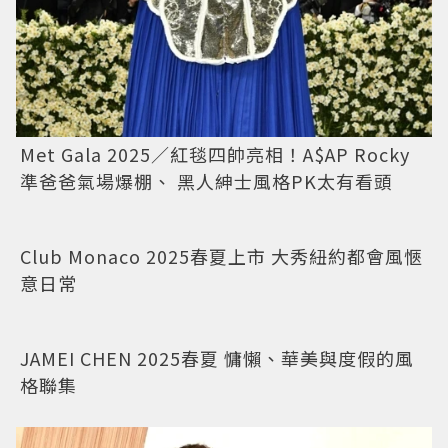
Met Gala 2025／紅毯四帥亮相！A$AP Rocky
準爸爸氣場爆棚、 黑人紳士風格PK太有看頭