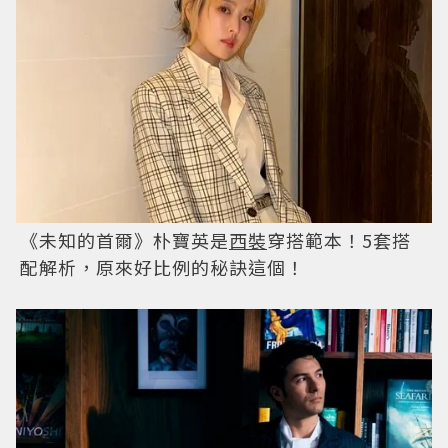
《未知的首爾》朴寶英是
西裝
穿搭範本！5套搭
配解析，原來好比例的秘訣這個！