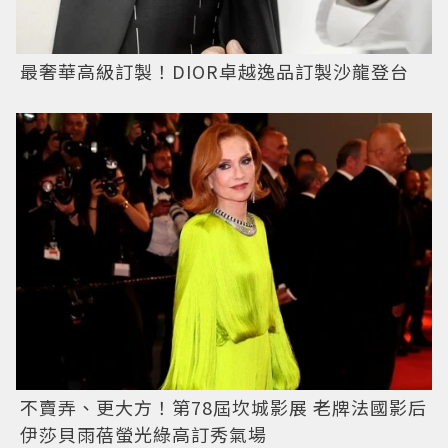
最奢華高級訂製！DIOR卓越逸品訂製沙龍登台
不賣弄、更大方！第78屆坎城影展 老牌法國影后
伊莎貝雨蓓螢光綠高訂秀氣場