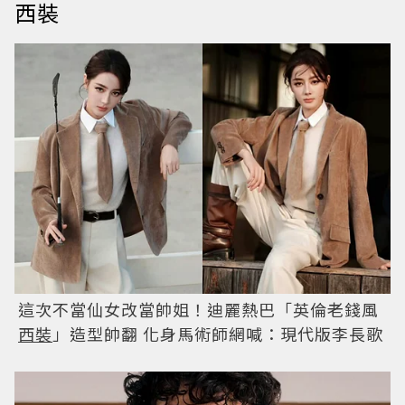
西裝
這次不當仙女改當帥姐！迪麗熱巴「英倫老錢風
西裝
」造型帥翻 化身馬術師網喊：現代版李長歌