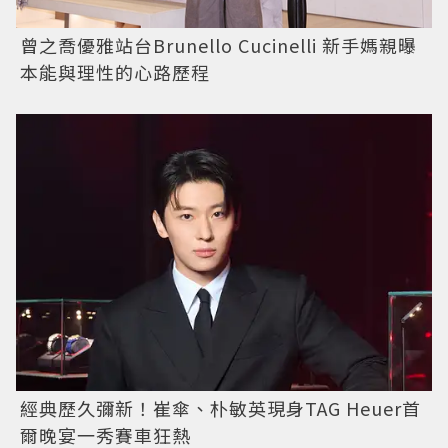
曾之喬優雅站台Brunello Cucinelli 新手媽親曝
本能與理性的心路歷程
經典歷久彌新！崔傘、朴敏英現身TAG Heuer首
爾晚宴一秀賽車狂熱