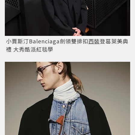
小賈斯汀Balenciaga劍領雙排扣
西裝
登葛萊美典
禮 大秀酷派紅毯學