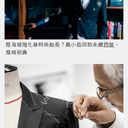
霞海城隍化身時尚船長？鳳小岳同款永續
西裝
、
風格祝壽