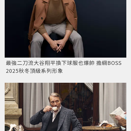
最強二刀流大谷翔平換下球服也爆帥 擔綱BOSS
2025秋冬頂級系列形象