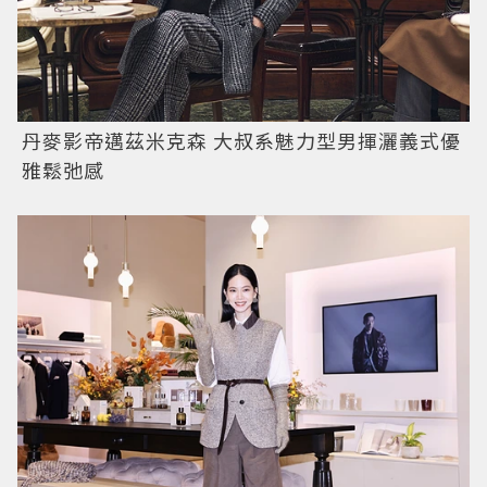
丹麥影帝邁茲米克森 大叔系魅力型男揮灑義式優
雅鬆弛感