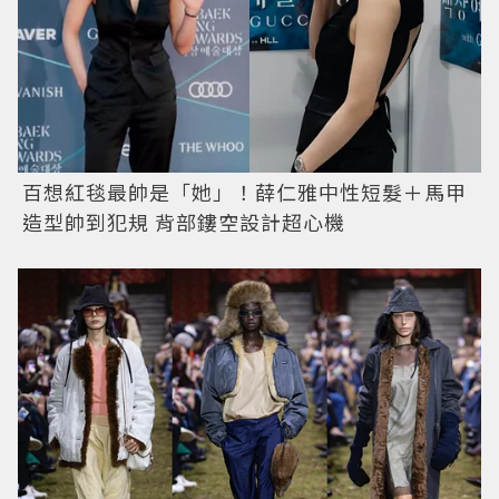
百想紅毯最帥是「她」！薛仁雅中性短髮＋馬甲
造型帥到犯規 背部鏤空設計超心機