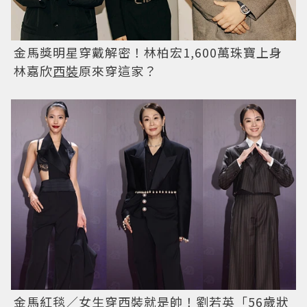
金馬獎明星穿戴解密！林柏宏1,600萬珠寶上身
林嘉欣
西裝
原來穿這家？
金馬紅毯／女生穿
西裝
就是帥！劉若英「56歲狀