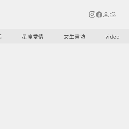
活
星座愛情
女生書坊
video