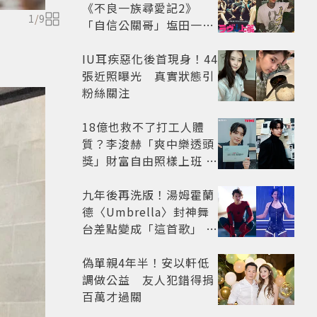
《不良一族尋愛記2》
1
/
9
「自信公關哥」塩田一馬
背景起底 街頭辣男翻身當
老闆
IU耳疾惡化後首現身！44
張近照曝光 真實狀態引
粉絲關注
18億也救不了打工人體
質？李浚赫「爽中樂透頭
獎」財富自由照樣上班 西
裝社畜帥出新高度
九年後再洗版！湯姆霍蘭
德〈Umbrella〉封神舞
台差點變成「這首歌」 造
型彩蛋、暖心故事一次公
開
偽單親4年半！安以軒低
調做公益 友人犯錯得捐
百萬才過關