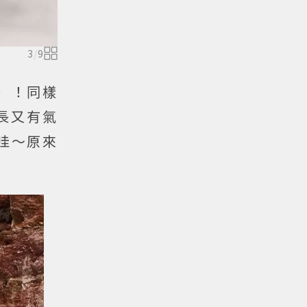
3
/
9
）！同樣
修長又有氣
哇～原來