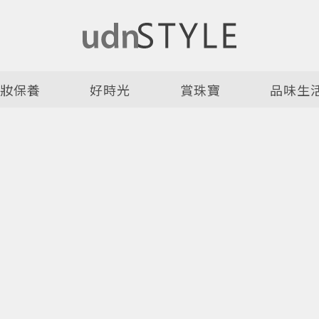
美妝保養
好時光
賞珠寶
品味生