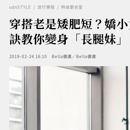
udnSTYLE
流行穿搭
時尚更衣室
穿搭老是矮肥短？嬌小
訣教你變身「長腿妹」
2019-02-24 16:10
Bella儂儂／Bella儂儂