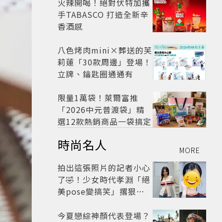
火辣開喝！絕對伏特加攜
手TABASCO 打造全新辛
香酒感
八色烤肉mini×葬送的芙
莉蓮「30款周邊」登場！
立牌、鑰匙圈通通有
限量1萬袋！萊爾富推
「2026中元普渡袋」精
選12款熱銷商品一袋搞定
時尚名人
MORE
拍出這張照片的記者小心
了🤣！少女時代孝淵「絕
美pose變搞笑」撂狠
話：把住址交出來
今夏戀綜神顏代表登場？