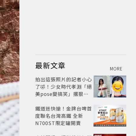
最新文章
MORE
拍出這張照片的記者小心
了🤣！少女時代孝淵「絕
美pose變搞笑」撂狠
話：把住址交出來
鐵道迷快搶！金牌台啤首
度聯名台灣高鐵 全新
N700ST限定罐開賣