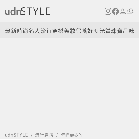
最新
時尚名人
流行穿搭
美妝保養
好時光
賞珠寶
品味
udnSTYLE
流行穿搭
時尚更衣室