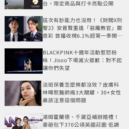
台，限定商品與打卡亮點公開
這次有鈔能力也沒用！《財閥X刑
警2》安普賢重逢「惡魔教官」鄭
恩彩 首播收視6.1%超第一季開紅
盤
BLACKPINK十週年活動惹怒粉
絲！Jisoo下場滅火道歉：對不起
讓你們失望
淡斑保養怎麼擦都沒效？皮膚科
林暐熙醫師揭3大關鍵，30+女性
最該注意這個問題
湯姆霍蘭德、千黛亞補辦婚禮！
豪砸包下370公頃英國莊園 低調