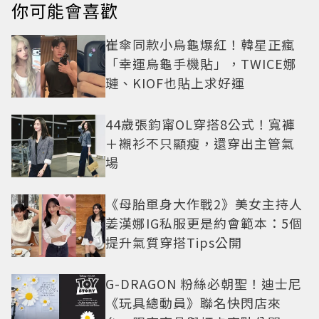
你可能會喜歡
崔傘同款小烏龜爆紅！韓星正瘋
「幸運烏龜手機貼」，TWICE娜
璉、KIOF也貼上求好運
44歲張鈞甯OL穿搭8公式！寬褲
＋襯衫不只顯瘦，還穿出主管氣
場
《母胎單身大作戰2》美女主持人
姜漢娜IG私服更是約會範本：5個
提升氣質穿搭Tips公開
G-DRAGON 粉絲必朝聖！迪士尼
《玩具總動員》聯名快閃店來