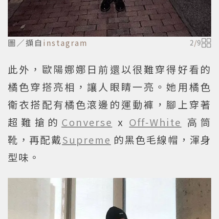
圖／擷自
instagram
2
/
9
此外，歐陽娜娜日前還以很難穿得好看的
橘色穿搭亮相，讓人眼睛一亮。她用橘色
衛衣搭配有橘色滾邊的運動褲，腳上穿著
超難搶的
Converse
x
Off-White
高筒
靴，再配戴
Supreme
的黑色毛線帽，渾身
型味。