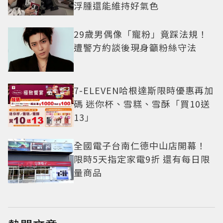
浮腫還能維持好氣色
29歲男偶像「寵粉」竟踩法規！
遭警方約談後現身籲粉絲守法
7-ELEVEN哈根達斯限時優惠再加
碼 迷你杯、雪糕、雪酥「買10送
13」
全國電子台南仁德中山店開幕！
限時5天指定家電9折 還有每日限
量商品