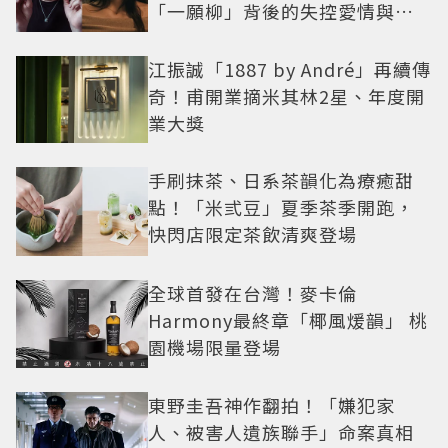
「一願柳」背後的失控愛情與爆
紅之路
江振誠「1887 by André」再續傳
奇！甫開業摘米其林2星、年度開
業大獎
手刷抹茶、日系茶韻化為療癒甜
點！「米弎豆」夏季茶季開跑，
快閃店限定茶飲清爽登場
全球首發在台灣！麥卡倫
Harmony最終章「椰風煖韻」 桃
園機場限量登場
東野圭吾神作翻拍！「嫌犯家
人、被害人遺族聯手」命案真相