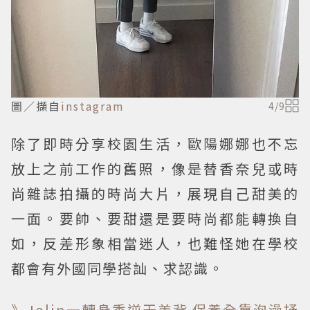
圖／擷自
instagram
4
/
9
除了即時分享校園生活，歐陽娜娜也不忘
放上之前工作的舊照，像是替香奈兒或時
尚雜誌拍攝的時尚大片，展現自己甜美的
一面。要帥、要甜還是要時尚都能轉換自
如，反差形象相當迷人，也難怪她在學校
都會有外國同學搭訕、求認識。
》Jolin一轉身秀逆天美背 保養全靠泡澡抒