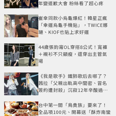
年變道歉大會 粉絲看了超心疼
崔傘同款小烏龜爆紅！韓星正瘋
「幸運烏龜手機貼」，TWICE娜
璉、KIOF也貼上求好運
44歲張鈞甯OL穿搭8公式！寬褲
＋襯衫不只顯瘦，還穿出主管氣
場
《我是歌手》鐵肺歌后去哪了？
茜拉「父親出軌高中閨密、冒名
簽約遭封殺」沉寂12年辛酸過往
曝光
台中第一間「鳥貴族」要來了！
全品項100元、開幕送「酥炸南蠻