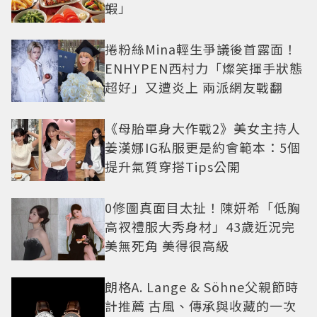
蝦」
捲粉絲Mina輕生爭議後首露面！
ENHYPEN西村力「燦笑揮手狀態
超好」又遭炎上 兩派網友戰翻
《母胎單身大作戰2》美女主持人
姜漢娜IG私服更是約會範本：5個
提升氣質穿搭Tips公開
0修圖真面目太扯！陳妍希「低胸
高衩禮服大秀身材」43歲近況完
美無死角 美得很高級
朗格A. Lange & Söhne父親節時
計推薦 古風、傳承與收藏的一次