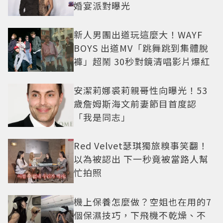
婚宴派對曝光
新人男團出道玩這麼大！WAYF
BOYS 出道MV「跳舞跳到集體脫
褲」超鬧 30秒對鏡清唱影片爆紅
安潔莉娜裘莉親哥性向曝光！53
歲詹姆斯海文前妻節目首度認
「我是同志」
Red Velvet瑟琪獨旅糗事笑翻！
以為被認出 下一秒竟被當路人幫
忙拍照
機上保養怎麼做？空姐也在用的7
個保濕技巧，下飛機不乾燥、不