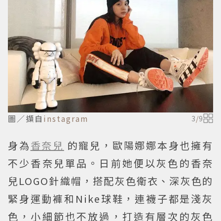
圖／擷自
instagram
3
/
9
身為
香奈兒
的寵兒，歐陽娜娜本身也擁有
不少香奈兒單品。日前她便以灰色的香奈
兒LOGO針織帽，搭配灰色衛衣、深灰色的
緊身運動褲和Nike球鞋，連襪子都是淺灰
色，小細節也不放過，打造有層次的灰色