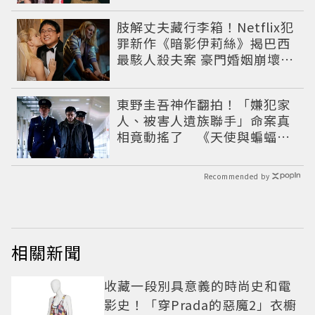
肢解丈夫藏行李箱！Netflix犯
罪新作《暗影伊莉絲》揭巴西
最駭人殺夫案 豪門婚姻崩壞釀
致命慘劇
東野圭吾神作翻拍！「嫌犯家
人、被害人遺族聯手」命案真
相竟動搖了 《天使與蝙蝠》
超越懸疑框架展開
Recommended by
相關新聞
收藏一段別具意義的時尚史和電
影史！「穿Prada的惡魔2」衣櫥