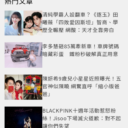
熱門文章
清純學霸人設翻車？《逐玉》田
曦薇「四敗愛因斯坦」智商、學
歷全輾壓 網酸：天才全靠旁白
李多慧砸85萬牽新車！車牌號碼
暗藏彩蛋 鐵粉秒破解真正用意
陳妍希9歲兒小星星近照曝光！五
官神似陳曉 網驚直呼「縮小版爸
爸」
BLACKPINK十週年活動惹怒粉
絲！Jisoo下場滅火道歉：對不起
讓你們失望