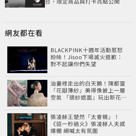
台，限定商品與打卡亮點公開
網友都在看
BLACKPINK十週年活動惹怒
粉絲！Jisoo下場滅火道歉：
對不起讓你們失望
油畫裡走出的白天鵝！陳都靈
「花瓣薄紗」美得像披上一層
空氣 「頭紗遮面」玩出新花樣
朦朧美感太仙
張凌赫王楚然「太會親」！
《這一秒過火》張凌赫人夫感
爆棚 網喊太有氛圍