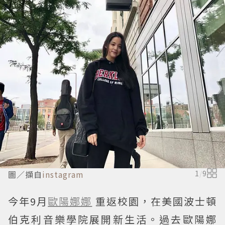
圖／擷自
instagram
1
/
9
今年9月
歐陽娜娜
重返校園，在美國波士頓
伯克利音樂學院展開新生活。過去歐陽娜