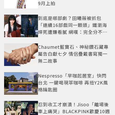
9月上拍
到底是哪部劇？田曦薇被抓包
「連續16部戲同一顆頭」鐵瀏海
焊死遭嫌看膩 網嘆：完全分不出
角色
Chaumet藍寶石、神秘鑽石藏專
屬告白獻七夕 情侶疊戴書寫獨一
無二故事
Nespresso「早咖起居室」快閃
台北 一鍵喝現萃咖啡 再扭Y2K風
格鑰匙圈
忍到收工才崩潰！Jisoo「離場後
車上痛哭」BLACKPINK歡慶10週