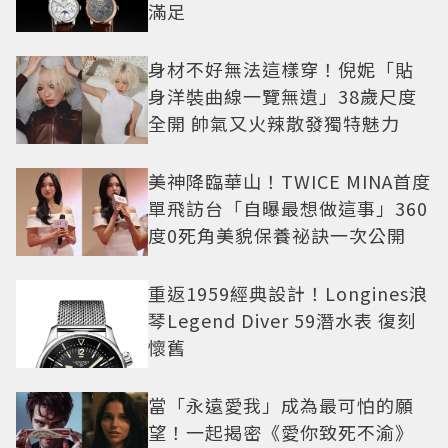
滿足
身材不好無法這樣穿！倪妮「貼
身洋裝曲線一覽無遺」38歲尺度
全開 帥氣又火辣散發獨特魅力
美神降臨華山！TWICE MINA首度
單飛訪台「自曝最想做這事」360
度0死角美貌保養祕訣一次公開
重返1959經典設計！Longines浪
琴Legend Diver 59潛水表 復刻
懷舊
當「永遠愛我」成為最可怕的願
望！一起揭密《愛你致死不渝》