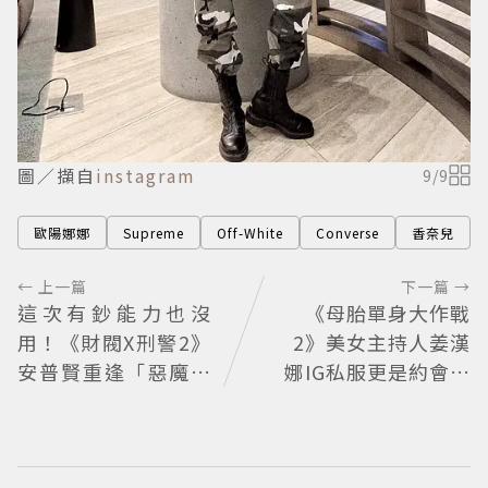
圖／擷自
instagram
9
/
9
歐陽娜娜
Supreme
Off-White
Converse
香奈兒
← 上一篇
下一篇 →
這次有鈔能力也沒
《母胎單身大作戰
用！《財閥X刑警2》
2》美女主持人姜漢
安普賢重逢「惡魔教
娜IG私服更是約會範
官」鄭恩彩 首播收視
本：5個提升氣質穿
6.1%超第一季開紅盤
搭Tips公開