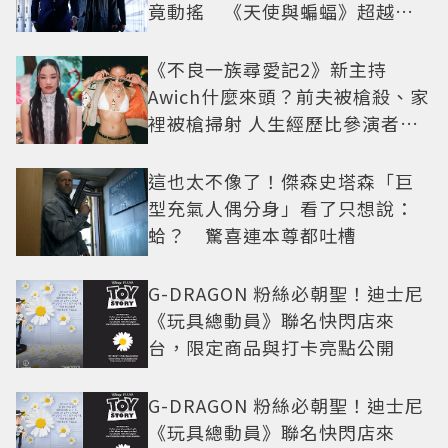
竟動搖 《天使與蝙蝠》超越懸
疑框架展開
《不良一族尋愛記2》新主持
Awich什麼來頭？前夫被槍殺、家
裡被槍掃射 人生經歷比參演者還
抓馬！
這也太不像了！傑森史塔森「巨
型充氣人偶分身」看了只想說：
蛤？ 驚喜連本尊都吐槽
G-DRAGON 粉絲必朝聖！迪士尼
《玩具總動員》聯名快閃店來
台，限定商品與打卡亮點公開
G-DRAGON 粉絲必朝聖！迪士尼
《玩具總動員》聯名快閃店來