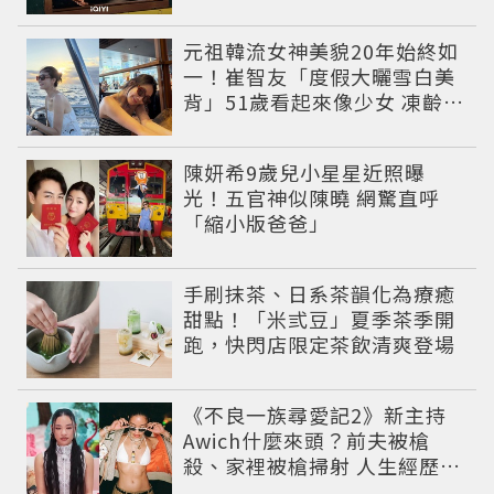
元祖韓流女神美貌20年始終如
一！崔智友「度假大曬雪白美
背」51歲看起來像少女 凍齡近
況震撼全網
陳妍希9歲兒小星星近照曝
光！五官神似陳曉 網驚直呼
「縮小版爸爸」
手刷抹茶、日系茶韻化為療癒
甜點！「米弎豆」夏季茶季開
跑，快閃店限定茶飲清爽登場
《不良一族尋愛記2》新主持
Awich什麼來頭？前夫被槍
殺、家裡被槍掃射 人生經歷比
參演者還抓馬！