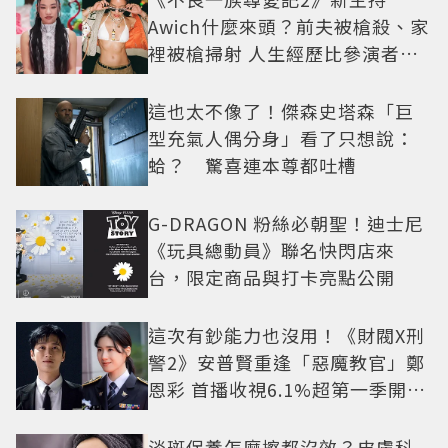
Awich什麼來頭？前夫被槍殺、家
裡被槍掃射 人生經歷比參演者還
抓馬！
這也太不像了！傑森史塔森「巨
型充氣人偶分身」看了只想說：
蛤？ 驚喜連本尊都吐槽
G-DRAGON 粉絲必朝聖！迪士尼
《玩具總動員》聯名快閃店來
台，限定商品與打卡亮點公開
這次有鈔能力也沒用！《財閥X刑
警2》安普賢重逢「惡魔教官」鄭
恩彩 首播收視6.1%超第一季開紅
盤
淡斑保養怎麼擦都沒效？皮膚科