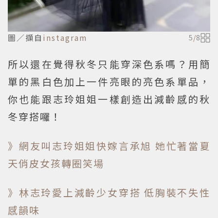
圖／擷自
instagram
5
/
8
所以還在覺得秋冬只能穿深色系嗎？用簡
單的黑白色加上一件亮眼的亮色系單品，
你也能跟志玲姐姐一樣創造出減齡感的秋
冬穿搭囉！
》網友叫志玲姐姐快嫁言承旭 她忙著當夏
天俏皮女孩轉圈笑場
》林志玲愛上減齡少女穿搭 低胸裝不失性
感韻味