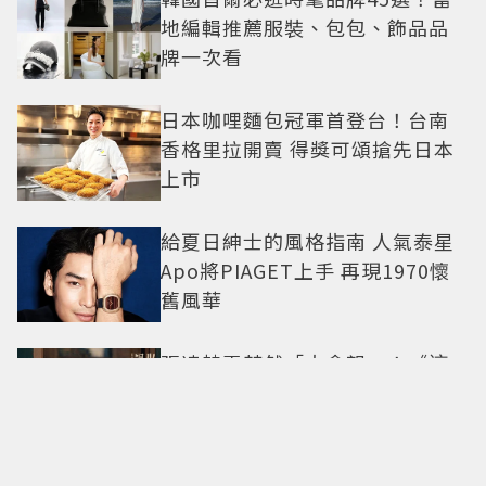
地編輯推薦服裝、包包、飾品品
牌一次看
日本咖哩麵包冠軍首登台！台南
香格里拉開賣 得獎可頌搶先日本
上市
給夏日紳士的風格指南 人氣泰星
Apo將PIAGET上手 再現1970懷
舊風華
張凌赫王楚然「太會親」！《這
一秒過火》張凌赫人夫感爆棚 網
喊太有氛圍
不用飛巴黎！兩大五星飯店下午