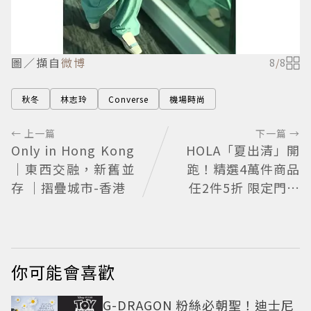
圖／擷自
微博
8
/
8
秋冬
林志玲
Converse
機場時尚
← 上一篇
下一篇 →
Only in Hong Kong
HOLA「夏出清」開
｜東西交融，新舊並
跑！精選4萬件商品
存 ｜摺疊城市-香港
任2件5折 限定門市
絕版品5折起
你可能會喜歡
G-DRAGON 粉絲必朝聖！迪士尼