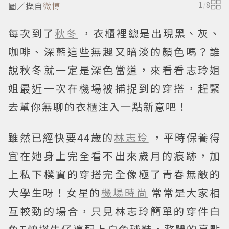
圖／擷自
微博
1
/
8
每次到了
秋冬
，衣櫃裡總是出現黑、灰、
咖啡、深藍這些無趣又暗淡的顏色嗎？誰
說秋冬就一定是深色當道，來看看志玲姐
姐最近一次在機場被捕捉到的穿搭，趕緊
去幫你無聊的衣櫃注入一點新意吧！
雖然已經快要44歲的
林志玲
，平時保養得
宜在她身上完全看不出來歲月的痕跡，加
上私下樸實的穿搭完全像極了青春無敵的
大學生呀！女星的
機場時尚
常常是大家相
互較勁的場合，只見林志玲簡單的穿件白