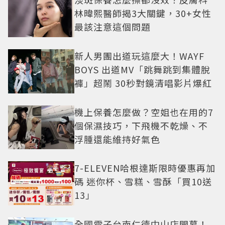
林暐熙醫師揭3大關鍵，30+女性
最該注意這個問題
新人男團出道玩這麼大！WAYF
BOYS 出道MV「跳舞跳到集體脫
褲」超鬧 30秒對鏡清唱影片爆紅
機上保養怎麼做？空姐也在用的7
個保濕技巧，下飛機不乾燥、不
浮腫還能維持好氣色
7-ELEVEN哈根達斯限時優惠再加
碼 迷你杯、雪糕、雪酥「買10送
13」
全國電子台南仁德中山店開幕！