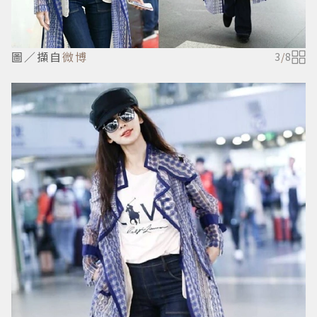
圖／擷自
微博
3
/
8