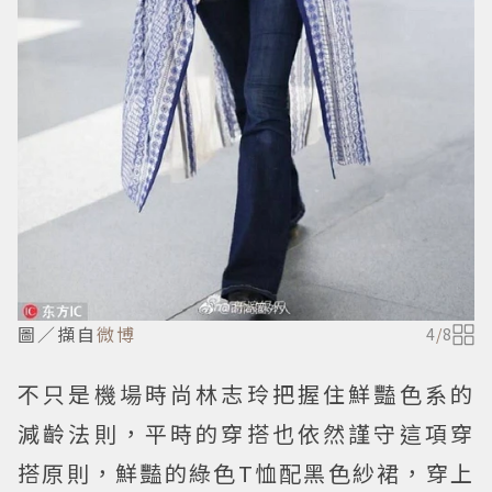
圖／擷自
微博
4
/
8
不只是機場時尚林志玲把握住鮮豔色系的
減齡法則，平時的穿搭也依然謹守這項穿
搭原則，鮮豔的綠色T恤配黑色紗裙，穿上