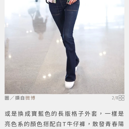
圖／擷自
微博
2
/
8
或是換成寶藍色的長版格子外套，一樣是
亮色系的顏色搭配白T牛仔褲，散發青春陽