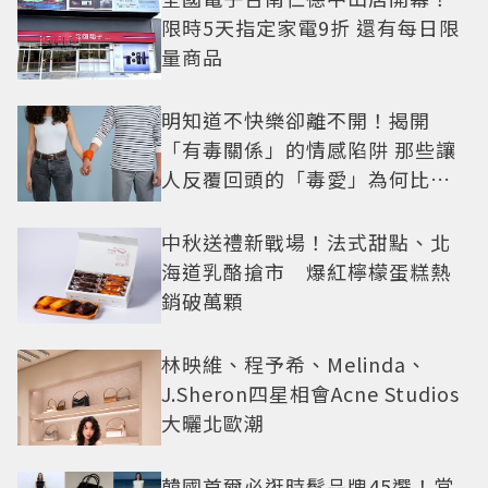
限時5天指定家電9折 還有每日限
量商品
明知道不快樂卻離不開！揭開
「有毒關係」的情感陷阱 那些讓
人反覆回頭的「毒愛」為何比菸
還難戒？
中秋送禮新戰場！法式甜點、北
海道乳酪搶市 爆紅檸檬蛋糕熱
銷破萬顆
林映維、程予希、Melinda、
J.Sheron四星相會Acne Studios
大曬北歐潮
韓國首爾必逛時髦品牌45選！當