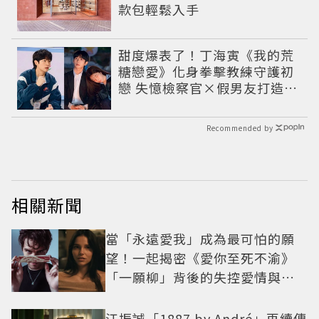
款包輕鬆入手
甜度爆表了！丁海寅《我的荒
糖戀愛》化身拳擊教練守護初
戀 失憶檢察官×假男友打造今
夏必看小甜劇
Recommended by
相關新聞
當「永遠愛我」成為最可怕的願
望！一起揭密《愛你至死不渝》
「一願柳」背後的失控愛情與爆
紅之路
江振誠「1887 by André」再續傳