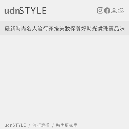
最新
時尚名人
流行穿搭
美妝保養
好時光
賞珠寶
品味
udnSTYLE
流行穿搭
時尚更衣室