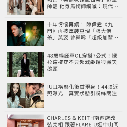
帥翻 化身馬術師網喊：現代版
李長歌
十年情懷再續！ 陳偉霆《九
門》再披軍裝重現「張大佛
爺」英姿 曾舜晞「超級加輩」
串起吳家宿命
48歲楊謹華OL穿搭7公式！襯
衫這樣穿不只超減齡還很顯天
鵝頸
IU耳疾惡化後首現身！44張近
照曝光 真實狀態引粉絲關注
CHARLES & KEITH南西店改
裝亮相 跟著FLARE U逛中山同