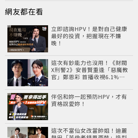
網友都在看
PR
立即諮詢HPV！是對自己健康
最好的投資，把握現在不嫌
晚！
這次有鈔能力也沒用！《財閥
X刑警2》安普賢重逢「惡魔教
官」鄭恩彩 首播收視6.1%超
第一季開紅盤
PR
伴侶和妳一起預防HPV，才有
資格說愛妳！
這次不當仙女改當帥姐！迪麗
熱巴「英倫老錢風西裝」造型