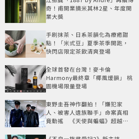
奇！甫開業摘米其林2星、年度開
業大獎
手刷抹茶、日系茶韻化為療癒甜
點！「米弎豆」夏季茶季開跑，
快閃店限定茶飲清爽登場
全球首發在台灣！麥卡倫
Harmony最終章「椰風煖韻」 桃
園機場限量登場
東野圭吾神作翻拍！「嫌犯家
人、被害人遺族聯手」命案真相
竟動搖 《天使與蝙蝠》超越懸
疑框架展開
《不良一族尋愛記2》新主持