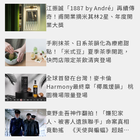
江振誠「1887 by André」再續傳
奇！甫開業摘米其林2星、年度開
業大獎
手刷抹茶、日系茶韻化為療癒甜
點！「米弎豆」夏季茶季開跑，
快閃店限定茶飲清爽登場
全球首發在台灣！麥卡倫
Harmony最終章「椰風煖韻」 桃
園機場限量登場
東野圭吾神作翻拍！「嫌犯家
人、被害人遺族聯手」命案真相
竟動搖 《天使與蝙蝠》超越懸
疑框架展開