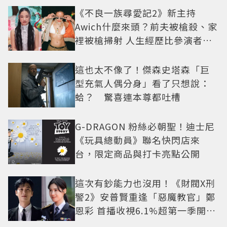
《不良一族尋愛記2》新主持
Awich什麼來頭？前夫被槍殺、家
裡被槍掃射 人生經歷比參演者還
抓馬！
這也太不像了！傑森史塔森「巨
型充氣人偶分身」看了只想說：
蛤？ 驚喜連本尊都吐槽
G-DRAGON 粉絲必朝聖！迪士尼
《玩具總動員》聯名快閃店來
台，限定商品與打卡亮點公開
這次有鈔能力也沒用！《財閥X刑
警2》安普賢重逢「惡魔教官」鄭
恩彩 首播收視6.1%超第一季開紅
盤