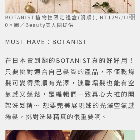
BOTANIST植物性限定禮盒(滑順), NT129
7
/
11
0。圖／Beauty美人圈提供
MUST HAVE：BOTANIST
在日本賣到翻的BOTANIST真的好好用！
只要挑對適合自己髮質的產品，不僅乾燥
髮可變得柔順有光澤，連扁塌髮也能有空
氣感又蓬鬆，是編輯們一致真心大推的開
架洗髮精～ 想要完美展現姊的光澤空氣感
捲髮，挑對洗髮精真的很重要啊。