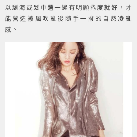
以瀏海或髮中選一邊有明顯捲度就好，才
能營造被風吹亂後隨手一撥的自然凌亂
感。