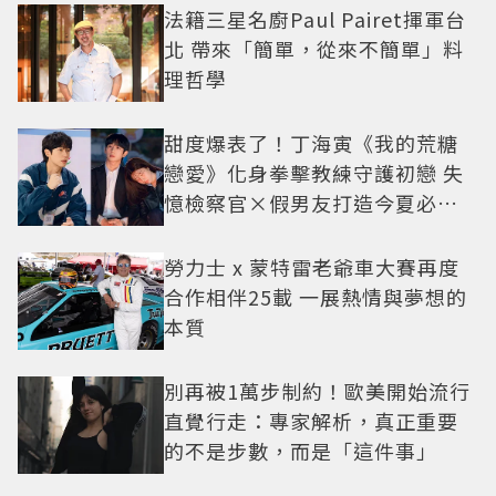
法籍三星名廚Paul Pairet揮軍台
北 帶來「簡單，從來不簡單」料
理哲學
甜度爆表了！丁海寅《我的荒糖
戀愛》化身拳擊教練守護初戀 失
憶檢察官×假男友打造今夏必看
小甜劇
勞力士 x 蒙特雷老爺車大賽再度
合作相伴25載 一展熱情與夢想的
本質
別再被1萬步制約！歐美開始流行
直覺行走：專家解析，真正重要
的不是步數，而是「這件事」