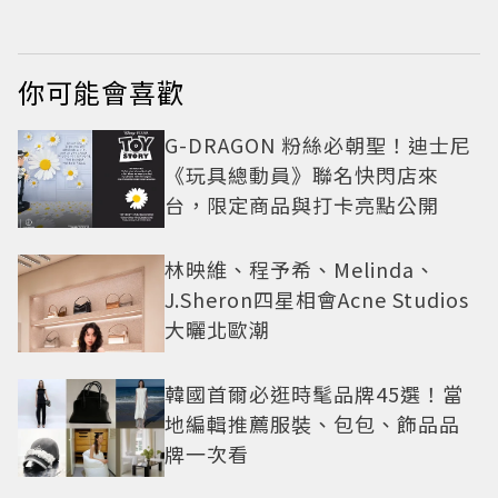
你可能會喜歡
G-DRAGON 粉絲必朝聖！迪士尼
《玩具總動員》聯名快閃店來
台，限定商品與打卡亮點公開
林映維、程予希、Melinda、
J.Sheron四星相會Acne Studios
大曬北歐潮
韓國首爾必逛時髦品牌45選！當
地編輯推薦服裝、包包、飾品品
牌一次看