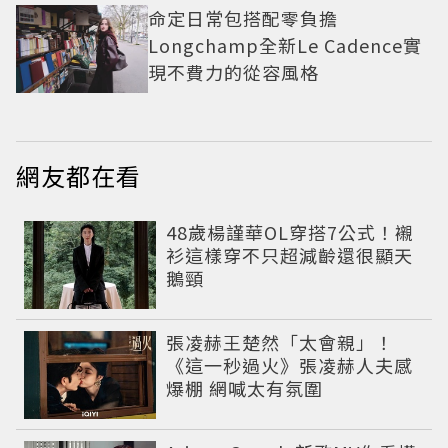
命定日常包搭配零負擔
Longchamp全新Le Cadence實
現不費力的從容風格
網友都在看
48歲楊謹華OL穿搭7公式！襯
衫這樣穿不只超減齡還很顯天
鵝頸
張凌赫王楚然「太會親」！
《這一秒過火》張凌赫人夫感
爆棚 網喊太有氛圍