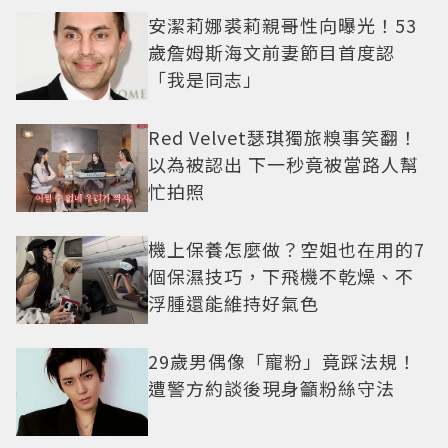
安潔莉娜裘莉親哥性向曝光！53
歲詹姆斯海文前妻節目首度認
「我是同志」
Red Velvet瑟琪獨旅糗事笑翻！
以為被認出 下一秒竟被當路人幫
忙拍照
機上保養怎麼做？空姐也在用的7
個保濕技巧，下飛機不乾燥、不
浮腫還能維持好氣色
29歲男偶像「寵粉」竟踩法規！
遭警方約談後現身籲粉絲守法