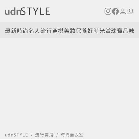
最新
時尚名人
流行穿搭
美妝保養
好時光
賞珠寶
品味
udnSTYLE
流行穿搭
時尚更衣室