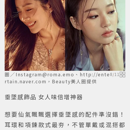
圖／Instagram@roma.emo、http://ente
8
/
11
rtain.naver.com，Beauty美人圈提供
垂墜感飾品 女人味倍增神器
想要仙氣飄飄選擇垂墜感的配件準沒錯！
耳環和項鍊款式最夯，不管單戴或混搭都