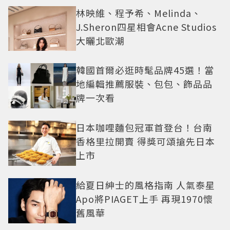
林映維、程予希、Melinda、
J.Sheron四星相會Acne Studios
大曬北歐潮
韓國首爾必逛時髦品牌45選！當
地編輯推薦服裝、包包、飾品品
牌一次看
日本咖哩麵包冠軍首登台！台南
香格里拉開賣 得獎可頌搶先日本
上市
給夏日紳士的風格指南 人氣泰星
Apo將PIAGET上手 再現1970懷
舊風華