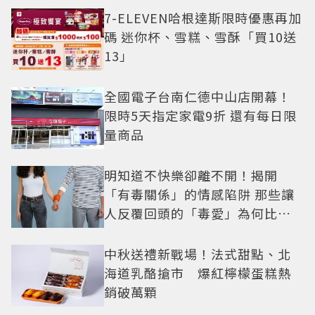
7-ELEVEN哈根達斯限時優惠再加
碼 迷你杯、雪糕、雪酥「買10送
13」
全國電子台南仁德中山店開幕！
限時5天指定家電9折 還有每日限
量商品
明知道不快樂卻離不開！揭開
「有毒關係」的情感陷阱 那些讓
人反覆回頭的「毒愛」為何比菸
還難戒？
中秋送禮新戰場！法式甜點、北
海道乳酪搶市 爆紅檸檬蛋糕熱
銷破萬顆