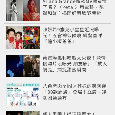
Ariana Grande新歌MV你看懂
了嗎？〈Petal〉用掌聲、花
瓣和鮮血揭開好萊塢夢境背後
的殘酷真相
陳妍希9歲兒小星星近照曝
光！五官神似陳曉 網驚直呼
「縮小版爸爸」
黃寅燁惠利吻戲太火辣！深情
接吻片段曝光 網友影片「放大
調亮」捕捉甜蜜瞬間
八色烤肉mini×葬送的芙莉蓮
「30款周邊」登場！立牌、鑰
匙圈通通有
新人男團出道玩這麼大！