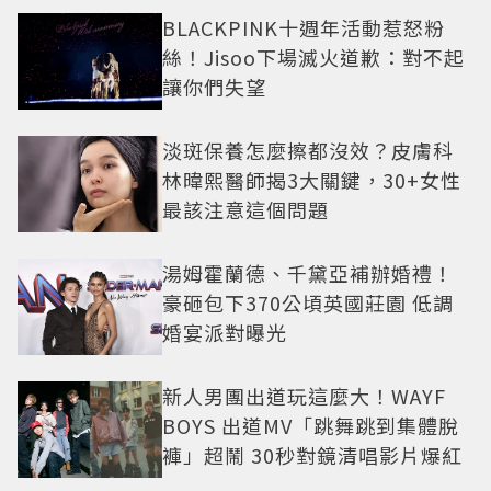
BLACKPINK十週年活動惹怒粉
絲！Jisoo下場滅火道歉：對不起
讓你們失望
淡斑保養怎麼擦都沒效？皮膚科
林暐熙醫師揭3大關鍵，30+女性
最該注意這個問題
湯姆霍蘭德、千黛亞補辦婚禮！
豪砸包下370公頃英國莊園 低調
婚宴派對曝光
新人男團出道玩這麼大！WAYF
BOYS 出道MV「跳舞跳到集體脫
褲」超鬧 30秒對鏡清唱影片爆紅