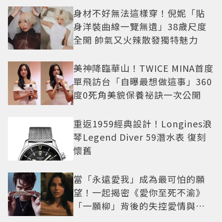
身材不好無法這樣穿！倪妮「貼
身洋裝曲線一覽無遺」38歲尺度
全開 帥氣又火辣散發獨特魅力
美神降臨華山！TWICE MINA首度
單飛訪台「自曝最想做這事」360
度0死角美貌保養祕訣一次公開
重返1959經典設計！Longines浪
琴Legend Diver 59潛水表 復刻
懷舊
當「永遠愛我」成為最可怕的願
望！一起揭密《愛你至死不渝》
「一願柳」背後的失控愛情與爆
紅之路