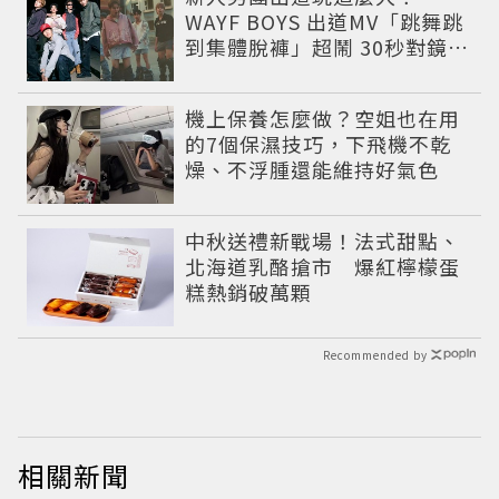
WAYF BOYS 出道MV「跳舞跳
到集體脫褲」超鬧 30秒對鏡清
唱影片爆紅
機上保養怎麼做？空姐也在用
的7個保濕技巧，下飛機不乾
燥、不浮腫還能維持好氣色
中秋送禮新戰場！法式甜點、
北海道乳酪搶市 爆紅檸檬蛋
糕熱銷破萬顆
Recommended by
相關新聞