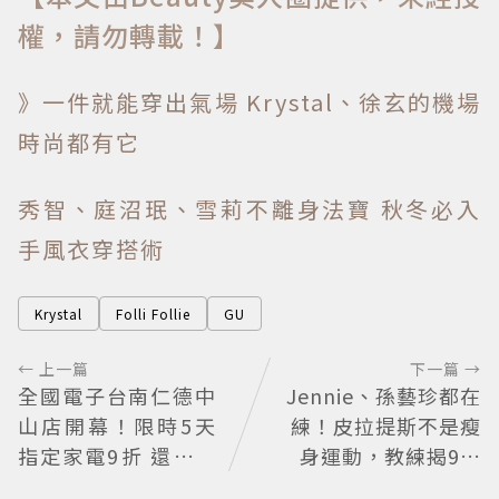
權，請勿轉載！】
》一件就能穿出氣場 Krystal、徐玄的機場
時尚都有它
秀智、庭沼珉、雪莉不離身法寶 秋冬必入
手風衣穿搭術
Krystal
Folli Follie
GU
← 上一篇
下一篇 →
全國電子台南仁德中
Jennie、孫藝珍都在
山店開幕！限時5天
練！皮拉提斯不是瘦
指定家電9折 還有每
身運動，教練揭9大
日限量商品
迷思、選課真相