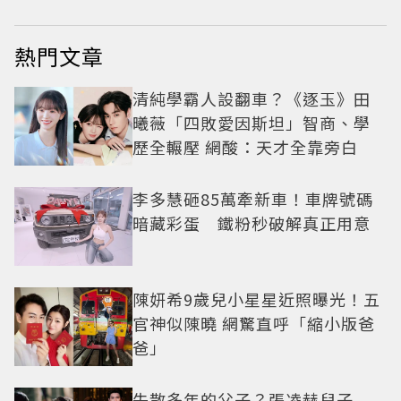
熱門文章
清純學霸人設翻車？《逐玉》田
曦薇「四敗愛因斯坦」智商、學
歷全輾壓 網酸：天才全靠旁白
李多慧砸85萬牽新車！車牌號碼
暗藏彩蛋 鐵粉秒破解真正用意
陳妍希9歲兒小星星近照曝光！五
官神似陳曉 網驚直呼「縮小版爸
爸」
失散多年的父子？張凌赫兒子