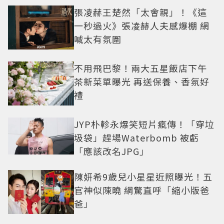
張凌赫王楚然「太會親」！《這
一秒過火》張凌赫人夫感爆棚 網
喊太有氛圍
不用飛巴黎！兩大五星飯店下午
茶新菜單曝光 再送保養、香氛好
禮
JYP朴軫永爆笑短片瘋傳！「穿垃
圾袋」趕場Waterbomb 被虧
「應該改名JPG」
陳妍希9歲兒小星星近照曝光！五
官神似陳曉 網驚直呼「縮小版爸
爸」