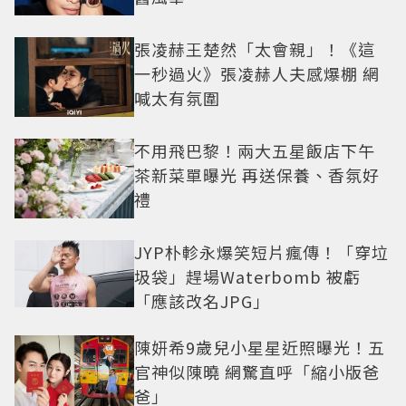
張凌赫王楚然「太會親」！《這
一秒過火》張凌赫人夫感爆棚 網
喊太有氛圍
不用飛巴黎！兩大五星飯店下午
茶新菜單曝光 再送保養、香氛好
禮
JYP朴軫永爆笑短片瘋傳！「穿垃
圾袋」趕場Waterbomb 被虧
「應該改名JPG」
陳妍希9歲兒小星星近照曝光！五
官神似陳曉 網驚直呼「縮小版爸
爸」