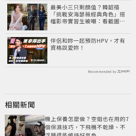
最美小三只剩顏值？韓韶禧
「挑戰安海瑟薇經典角色」搭
檔影帝實習生被嘲：看截圖就
感受到演技
PR
伴侶和妳一起預防HPV，才有
資格說愛妳！
Recommended by
相關新聞
機上保養怎麼做？空姐也在用的7
個保濕技巧，下飛機不乾燥、不
浮腫還能維持好氣色