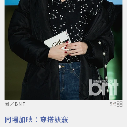
圖／BNT
5
/
5
同場加映：穿搭訣竅