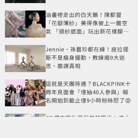
油畫裡走出的白天鵝！陳都靈
「花瓣薄紗」美得像披上一層空
氣 「頭紗遮面」玩出新花樣朦朧
美感太仙
Jennie、孫藝珍都在練！皮拉提
斯不是瘦身運動，教練揭9大迷
思、選課真相
這就是天團待遇？BLACKPINK十
周年見面會「僅抽40人參與」報
名開始到截止僅9小時粉絲怒了😡
GD權志龍私下反差萌曝光！遇大
聲公秒變乖弟弟 與法師合照再掀
熱議