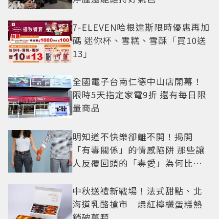
7-ELEVEN哈根達斯限時優惠再加
碼 迷你杯、雪糕、雪酥「買10送
13」
全國電子台南仁德中山店開幕！
限時5天指定家電9折 還有每日限
量商品
明知道不快樂卻離不開！揭開
「有毒關係」的情感陷阱 那些讓
人反覆回頭的「毒愛」為何比菸
還難戒？
中秋送禮新戰場！法式甜點、北
海道乳酪搶市 爆紅檸檬蛋糕熱
銷破萬顆