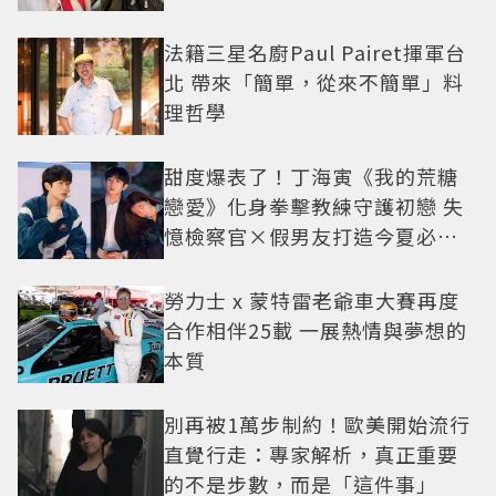
法籍三星名廚Paul Pairet揮軍台
北 帶來「簡單，從來不簡單」料
理哲學
甜度爆表了！丁海寅《我的荒糖
戀愛》化身拳擊教練守護初戀 失
憶檢察官×假男友打造今夏必看
小甜劇
勞力士 x 蒙特雷老爺車大賽再度
合作相伴25載 一展熱情與夢想的
本質
別再被1萬步制約！歐美開始流行
直覺行走：專家解析，真正重要
的不是步數，而是「這件事」