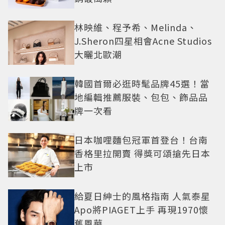
林映維、程予希、Melinda、
J.Sheron四星相會Acne Studios
大曬北歐潮
韓國首爾必逛時髦品牌45選！當
地編輯推薦服裝、包包、飾品品
牌一次看
日本咖哩麵包冠軍首登台！台南
香格里拉開賣 得獎可頌搶先日本
上市
給夏日紳士的風格指南 人氣泰星
Apo將PIAGET上手 再現1970懷
舊風華