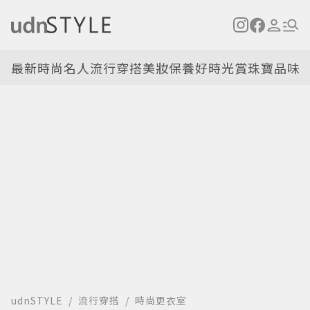
最新
時尚名人
流行穿搭
美妝保養
好時光
賞珠寶
品味
udnSTYLE
流行穿搭
時尚更衣室