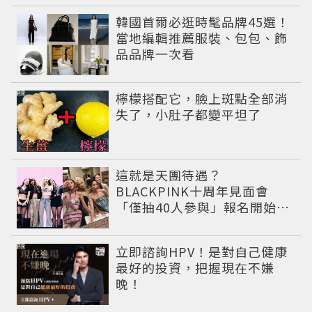
韓國首爾必逛時髦品牌45選！
當地編輯推薦服裝、包包、飾
品品牌一次看
PR
檸檬搭配它，臉上斑點全部消
失了，小肚子都變平坦了
這就是天團待遇？
BLACKPINK十周年見面會
「僅抽40人參與」報名開始到
截止僅9小時粉絲怒了😡
PR
立即諮詢HPV！是對自己健康
最好的投資，把握現在不嫌
晚！