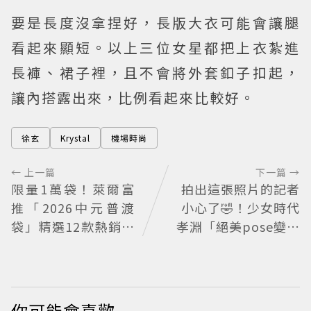
要是長度沒拿捏好，長版大衣可能會讓腿
看起來顯短。以上三位女星都把上衣紮進
長褲、裙子裡，且不會將外套釦子扣起，
讓內搭露出來，比例看起來比較好。
徐玄
Krystal
機場時尚
← 上一篇
下一篇 →
限量1萬袋！萊爾富
拍出這張照片的記者
推「2026中元普渡
小心了🤣！少女時代
袋」精選12款熱銷商
孝淵「絕美pose變搞
品一袋搞定
笑」撂狠話：把住址
交出來
你可能會喜歡