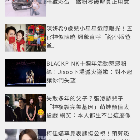
暗藏彩蛋 鐵粉秒破解真正用意
陳妍希9歲兒小星星近照曝光！五
官神似陳曉 網驚直呼「縮小版爸
爸」
BLACKPINK十週年活動惹怒粉
絲！Jisoo下場滅火道歉：對不起
讓你們失望
失散多年的父子？張凌赫兒子
「神複製完美基因」萌娃顏值太
搶戲 網笑：本人都生不出這麼像
柯佳嬿罕見表態挺公視！預算恐