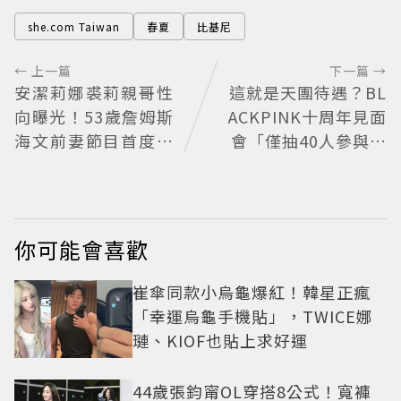
she.com Taiwan
春夏
比基尼
← 上一篇
下一篇 →
安潔莉娜裘莉親哥性
這就是天團待遇？BL
向曝光！53歲詹姆斯
ACKPINK十周年見面
海文前妻節目首度認
會「僅抽40人參與」
「我是同志」
報名開始到截止僅9
小時粉絲怒了😡
你可能會喜歡
崔傘同款小烏龜爆紅！韓星正瘋
「幸運烏龜手機貼」，TWICE娜
璉、KIOF也貼上求好運
44歲張鈞甯OL穿搭8公式！寬褲