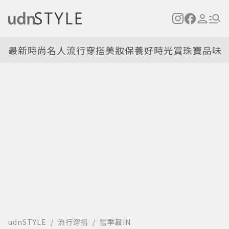
最新
時尚名人
流行穿搭
美妝保養
好時光
賞珠寶
品味
udnSTYLE
流行穿搭
當季最IN