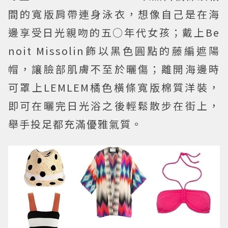
間的寬版肩帶連身泳衣，想像自己是在海
邊享受日光親吻的五○年代女孩；戴上Be
noit Missolin飾以黑色圓點的藤編遮陽
帽，讓臉部肌膚不至於曬傷；離開海邊時
可罩上LEMLEM橘色橫條寬版棉質洋裝，
即可在曬完日光浴之後輕鬆散步在街上，
舉手投足都充滿優雅氣質。