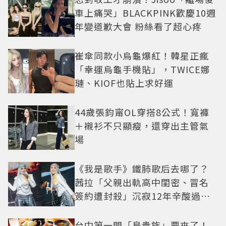
車上痛哭」BLACKPINK歡慶10週
年變道歉大會 粉絲看了超心疼
崔傘同款小烏龜爆紅！韓星正瘋
「幸運烏龜手機貼」，TWICE娜
璉、KIOF也貼上求好運
44歲張鈞甯OL穿搭8公式！寬褲
＋襯衫不只顯瘦，還穿出主管氣
場
《我是歌手》鐵肺歌后去哪了？
茜拉「父親出軌高中閨密、冒名
簽約遭封殺」沉寂12年辛酸過往
曝光
台中第一間「鳥貴族」要來了！