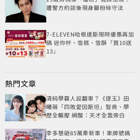
遭警方約談後現身籲粉絲守法
7-ELEVEN哈根達斯限時優惠再加
碼 迷你杯、雪糕、雪酥「買10送
13」
熱門文章
清純學霸人設翻車？《逐玉》田
曦薇「四敗愛因斯坦」智商、學
歷全輾壓 網酸：天才全靠旁白
李多慧砸85萬牽新車！車牌號碼