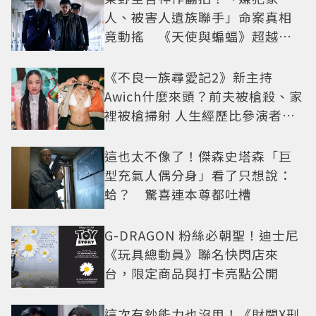
人、被害人遺族聯手」命案真相
竟動搖 《天使與蝙蝠》超越懸
疑框架展開
《不良一族尋愛記2》新主持
Awich什麼來頭？前夫被槍殺、家
裡被槍掃射 人生經歷比參演者還
抓馬！
這也太不像了！傑森史塔森「巨
型充氣人偶分身」看了只想說：
蛤？ 驚喜連本尊都吐槽
G-DRAGON 粉絲必朝聖！迪士尼
《玩具總動員》聯名快閃店來
台，限定商品與打卡亮點公開
這次有鈔能力也沒用！《財閥X刑