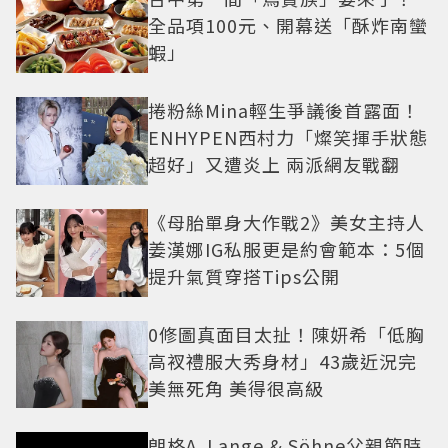
全品項100元、開幕送「酥炸南蠻
蝦」
捲粉絲Mina輕生爭議後首露面！
ENHYPEN西村力「燦笑揮手狀態
超好」又遭炎上 兩派網友戰翻
《母胎單身大作戰2》美女主持人
姜漢娜IG私服更是約會範本：5個
提升氣質穿搭Tips公開
0修圖真面目太扯！陳妍希「低胸
高衩禮服大秀身材」43歲近況完
美無死角 美得很高級
朗格A. Lange & Söhne父親節時