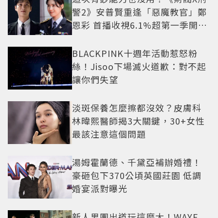
警2》安普賢重逢「惡魔教官」鄭
恩彩 首播收視6.1%超第一季開紅
盤
BLACKPINK十週年活動惹怒粉
絲！Jisoo下場滅火道歉：對不起
讓你們失望
淡斑保養怎麼擦都沒效？皮膚科
林暐熙醫師揭3大關鍵，30+女性
最該注意這個問題
湯姆霍蘭德、千黛亞補辦婚禮！
豪砸包下370公頃英國莊園 低調
婚宴派對曝光
新人男團出道玩這麼大！WAYF