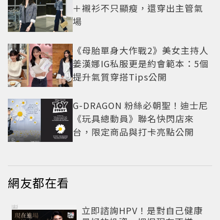
＋襯衫不只顯瘦，還穿出主管氣
場
《母胎單身大作戰2》美女主持人
姜漢娜IG私服更是約會範本：5個
提升氣質穿搭Tips公開
G-DRAGON 粉絲必朝聖！迪士尼
《玩具總動員》聯名快閃店來
台，限定商品與打卡亮點公開
網友都在看
PR
立即諮詢HPV！是對自己健康