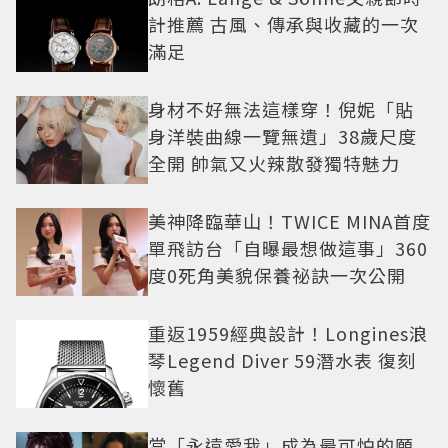
計推薦 古風、傳承與收藏的一次
滿足
身材不好無法這樣穿！倪妮「貼
身洋裝曲線一覽無遺」38歲尺度
全開 帥氣又火辣散發獨特魅力
美神降臨華山！TWICE MINA首度
單飛訪台「自曝最想做這事」360
度0死角美貌保養祕訣一次公開
重返1959經典設計！Longines浪
琴Legend Diver 59潛水表 復刻
懷舊
當「永遠愛我」成為最可怕的願