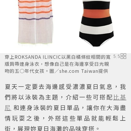
穿上ROKSANDA ILINCIC以黑白橘條紋相間的寬
5
/
5
版肩帶連身泳衣，想像自己是在海邊享受日光親
吻的五○年代女孩。圖／she.com Taiwan提供
夏天一定要去海邊感受濃濃夏日氣息，我
們將以泳裝為主題，介紹一些可搭配
比基
尼
和連身泳裝的夏日單品，讓你在大海盡
情玩耍之後，外搭這些單品就能輕鬆上
街，展現妳夏日海灘的品味穿搭。