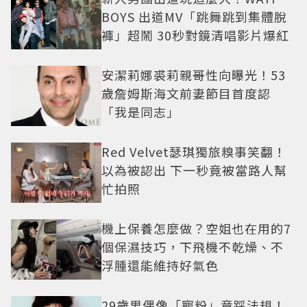
BOYS 出道MV「跳舞跳到集體脫
褲」超鬧 30秒對鏡清唱影片爆紅
安潔莉娜裘莉親哥性向曝光！53
歲詹姆斯海文前妻節目首度認
「我是同志」
Red Velvet瑟琪獨旅糗事笑翻！
以為被認出 下一秒竟被當路人幫
忙拍照
機上保養怎麼做？空姐也在用的7
個保濕技巧，下飛機不乾燥、不
浮腫還能維持好氣色
29歲男偶像「寵粉」竟踩法規！