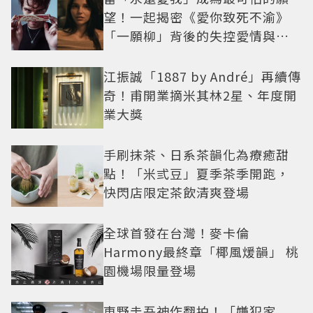
望！一起揭密《愛你致死不渝》
「一願柳」背後的失控愛情與爆
紅之路
江振誠「1887 by André」再續傳
奇！甫開業摘米其林2星、年度開
業大獎
手刷抹茶、日系茶韻化為療癒甜
點！「米弎豆」夏季茶季開跑，
快閃店限定茶飲清爽登場
全球首發在台灣！麥卡倫
Harmony最終章「椰風煖韻」 桃
園機場限量登場
東野圭吾神作翻拍！「嫌犯家