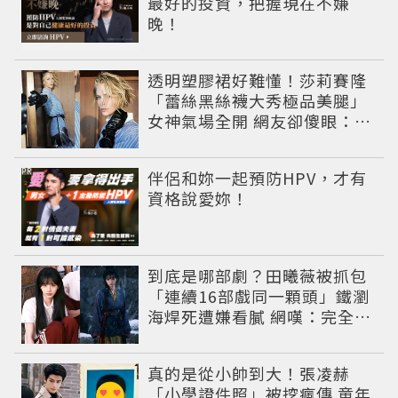
最好的投資，把握現在不嫌
晚！
透明塑膠裙好難懂！莎莉賽隆
「蕾絲黑絲襪大秀極品美腿」
女神氣場全開 網友卻傻眼：造
型根本靠臉撐
PR
伴侶和妳一起預防HPV，才有
資格說愛妳！
到底是哪部劇？田曦薇被抓包
「連續16部戲同一顆頭」鐵瀏
海焊死遭嫌看膩 網嘆：完全分
不出角色
真的是從小帥到大！張凌赫
「小學證件照」被挖瘋傳 童年