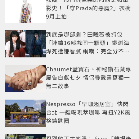
影史！「穿Prada的惡魔2」衣櫥
9月上拍
到底是哪部劇？田曦薇被抓包
「連續16部戲同一顆頭」鐵瀏海
焊死遭嫌看膩 網嘆：完全分不出
角色
Chaumet藍寶石、神秘鑽石藏專
屬告白獻七夕 情侶疊戴書寫獨一
無二故事
Nespresso「早咖起居室」快閃
台北 一鍵喝現萃咖啡 再扭Y2K風
格鑰匙圈
忍到收工才崩潰！Jisoo「離場後