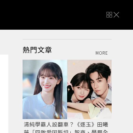
熱門文章
MORE
清純學霸人設翻車？《逐玉》田曦
薇「四敗愛因斯坦」智商、學歷全