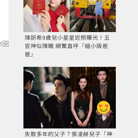
陳妍希9歲兒小星星近照曝光！五
5
官神似陳曉 網驚直呼「縮小版爸
爸」
失散多年的父子？張凌赫兒子「神