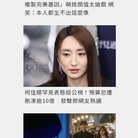
複製完美基因」萌娃顏值太搶戲 網
笑：本人都生不出這麼像
柯佳嬿罕見表態挺公視！預算恐遭
刪凍逾10億 發聲掀網友熱議