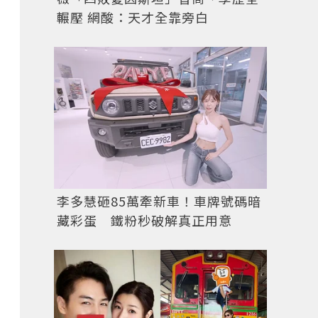
輾壓 網酸：天才全靠旁白
李多慧砸85萬牽新車！車牌號碼暗
夏天一定要去海邊感受濃濃夏日氣息，可搭配比基尼和
搭這些單品就能輕鬆上街，展現妳夏日海灘的品味穿搭。圖／s
藏彩蛋 鐵粉秒破解真正用意