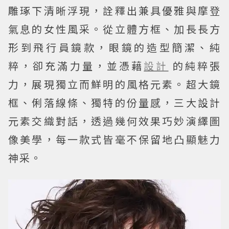
雕琢下清晰浮現，詮釋出兼具優雅與摩登
氣息的女性風采。從立體方框、加長長方
形到飛行員鏡款，眼鏡的造型簡潔、純
粹，卻充滿力量，並憑藉
設計
的純粹張
力，展現獨立而鮮明的風格元素。超大鏡
框、俐落線條、獨特的份量感，三大設計
元素交織對話，透過幾何效果巧妙演繹圖
像美學，每一款式皆毫不保留地凸顯魅力
神采。