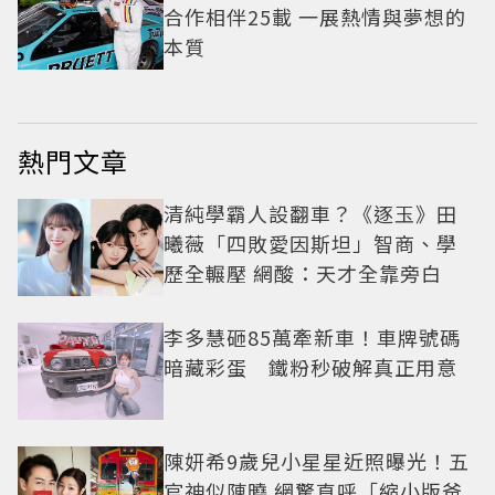
合作相伴25載 一展熱情與夢想的
本質
熱門文章
清純學霸人設翻車？《逐玉》田
曦薇「四敗愛因斯坦」智商、學
歷全輾壓 網酸：天才全靠旁白
李多慧砸85萬牽新車！車牌號碼
暗藏彩蛋 鐵粉秒破解真正用意
陳妍希9歲兒小星星近照曝光！五
官神似陳曉 網驚直呼「縮小版爸