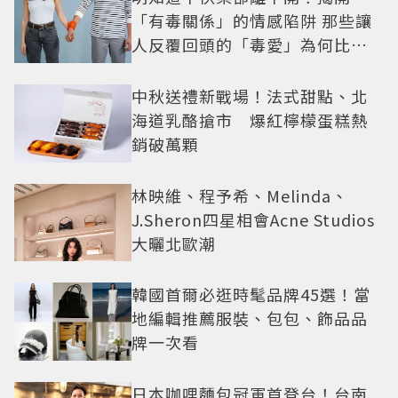
「有毒關係」的情感陷阱 那些讓
人反覆回頭的「毒愛」為何比菸
還難戒？
中秋送禮新戰場！法式甜點、北
海道乳酪搶市 爆紅檸檬蛋糕熱
銷破萬顆
林映維、程予希、Melinda、
J.Sheron四星相會Acne Studios
大曬北歐潮
韓國首爾必逛時髦品牌45選！當
地編輯推薦服裝、包包、飾品品
牌一次看
日本咖哩麵包冠軍首登台！台南