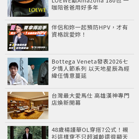
咖陪爸爸用好多年
PR
伴侶和妳一起預防HPV，才有
資格說愛妳！
Bottega Veneta發表2026七
夕情人節系列 以天地星辰為經
緯任情意蔓延
台灣最大愛馬仕 高雄漢神專門
店煥新開幕
48歲楊謹華OL穿搭7公式！襯
衫這樣穿不只超減齡還很顯天