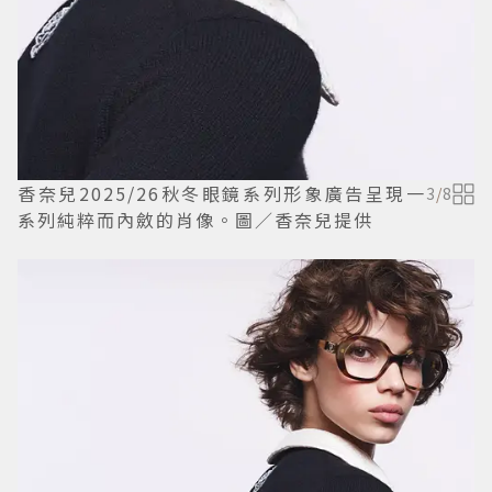
香奈兒2025/26秋冬眼鏡系列形象廣告呈現一
3
/
8
系列純粹而內斂的肖像。圖／香奈兒提供