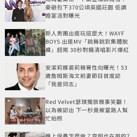
豪砸包下370公頃英國莊園 低調
婚宴派對曝光
新人男團出道玩這麼大！WAYF
BOYS 出道MV「跳舞跳到集體脫
褲」超鬧 30秒對鏡清唱影片爆紅
安潔莉娜裘莉親哥性向曝光！53
歲詹姆斯海文前妻節目首度認
「我是同志」
Red Velvet瑟琪獨旅糗事笑翻！
以為被認出 下一秒竟被當路人幫
忙拍照
機上保養怎麼做？空姐也在用的7