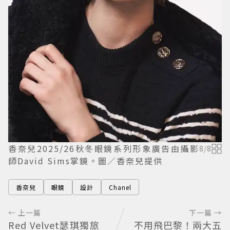
香奈兒2025/26秋冬眼鏡系列形象廣告由攝影
8
/
8
師David Sims掌鏡。圖／香奈兒提供
香奈兒
眼鏡
設計
Chanel
← 上一篇
下一篇 →
Red Velvet瑟琪獨旅
不用飛巴黎！兩大五