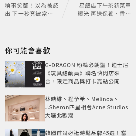
糗事笑翻！以為被認
星飯店下午茶新菜單
出 下一秒竟被當路人
曝光 再送保養、香氛
幫忙拍照
好禮
你可能會喜歡
G-DRAGON 粉絲必朝聖！迪士尼
《玩具總動員》聯名快閃店來
台，限定商品與打卡亮點公開
林映維、程予希、Melinda、
J.Sheron四星相會Acne Studios
大曬北歐潮
韓國首爾必逛時髦品牌45選！當