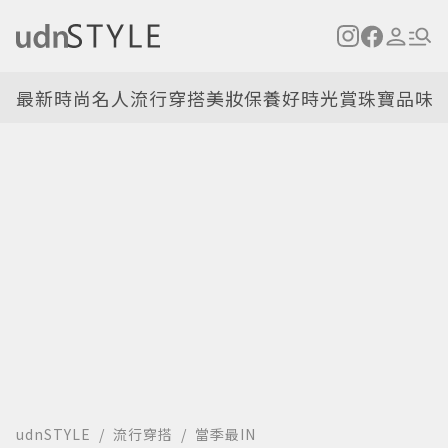
最新
時尚名人
流行穿搭
美妝保養
好時光
賞珠寶
品味
udnSTYLE
流行穿搭
當季最IN