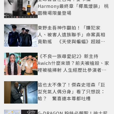
Harmony最終章「椰風煖韻」 桃
園機場限量登場
東野圭吾神作翻拍！「嫌犯家
人、被害人遺族聯手」命案真相
竟動搖 《天使與蝙蝠》超越懸
疑框架展開
《不良一族尋愛記2》新主持
Awich什麼來頭？前夫被槍殺、家
裡被槍掃射 人生經歷比參演者還
抓馬！
這也太不像了！傑森史塔森「巨
型充氣人偶分身」看了只想說：
蛤？ 驚喜連本尊都吐槽
G-DRAGON 粉絲必朝聖！迪士尼