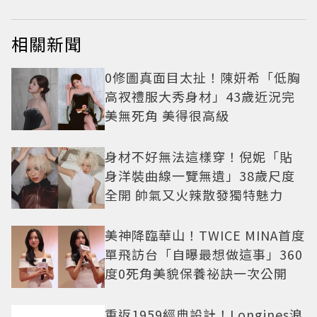
相關新聞
0修圖真面目太扯！陳妍希「低胸
高衩禮服大秀身材」43歲近況完
美無死角 美得很高級
身材不好無法這樣穿！倪妮「貼
身洋裝曲線一覽無遺」38歲尺度
全開 帥氣又火辣散發獨特魅力
美神降臨華山！TWICE MINA首度
單飛訪台「自曝最想做這事」360
度0死角美貌保養祕訣一次公開
重返1959經典設計！Longines浪