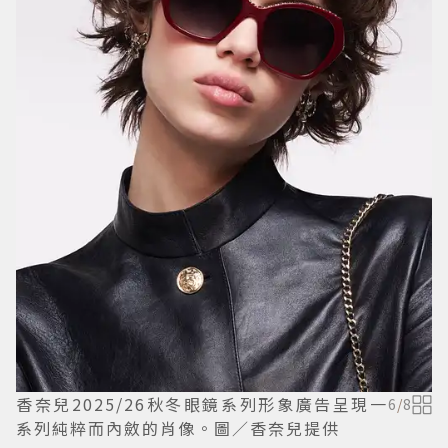
香奈兒2025/26秋冬眼鏡系列形象廣告呈現一
6
/
8
系列純粹而內斂的肖像。圖／香奈兒提供