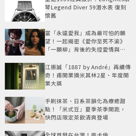
琴Legend Diver 59潛水表 復刻
懷舊
當「永遠愛我」成為最可怕的願
望！一起揭密《愛你至死不渝》
「一願柳」背後的失控愛情與爆
紅之路
江振誠「1887 by André」再續傳
奇！甫開業摘米其林2星、年度開
業大獎
手刷抹茶、日系茶韻化為療癒甜
點！「米弎豆」夏季茶季開跑，
快閃店限定茶飲清爽登場
全球首發在台灣！麥卡倫