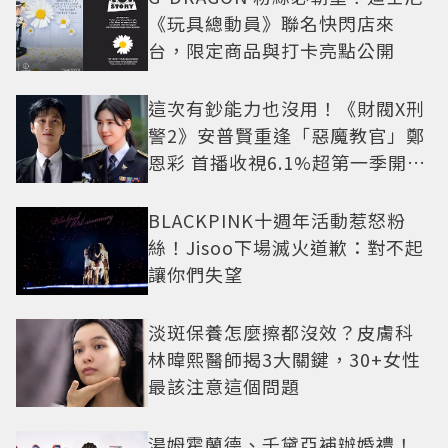
《玩具總動員》聯名快閃店來
台，限定商品與打卡亮點公開
這次有鈔能力也沒用！《財閥X刑
警2》安普賢重逢「惡魔教官」鄭
恩彩 首播收視6.1%超第一季開紅
盤
BLACKPINK十週年活動惹怒粉
絲！Jisoo下場滅火道歉：對不起
讓你們失望
淡斑保養怎麼擦都沒效？皮膚科
林暐熙醫師揭3大關鍵，30+女性
最該注意這個問題
湯姆霍蘭德、千黛亞補辦婚禮！