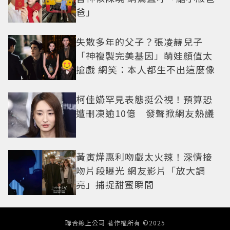
爸」
失散多年的父子？張凌赫兒子
「神複製完美基因」萌娃顏值太
搶戲 網笑：本人都生不出這麼像
柯佳嬿罕見表態挺公視！預算恐
遭刪凍逾10億 發聲掀網友熱議
黃寅燁惠利吻戲太火辣！深情接
吻片段曝光 網友影片「放大調
亮」捕捉甜蜜瞬間
聯合線上公司 著作權所有 ©2025