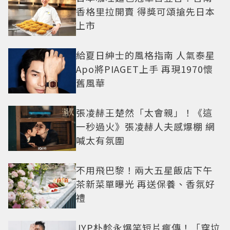
香格里拉開賣 得獎可頌搶先日本
上市
給夏日紳士的風格指南 人氣泰星
Apo將PIAGET上手 再現1970懷
舊風華
張凌赫王楚然「太會親」！《這
一秒過火》張凌赫人夫感爆棚 網
喊太有氛圍
不用飛巴黎！兩大五星飯店下午
茶新菜單曝光 再送保養、香氛好
禮
JYP朴軫永爆笑短片瘋傳！「穿垃