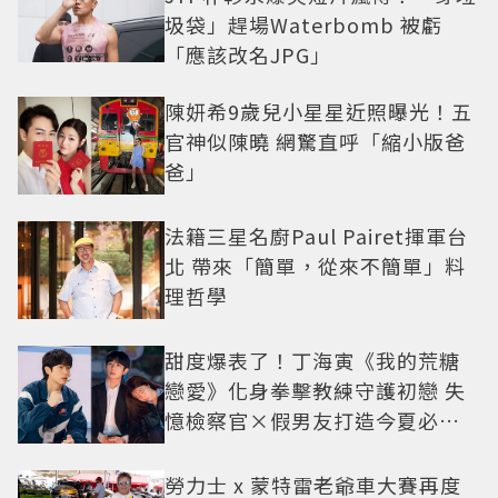
圾袋」趕場Waterbomb 被虧
「應該改名JPG」
陳妍希9歲兒小星星近照曝光！五
官神似陳曉 網驚直呼「縮小版爸
爸」
法籍三星名廚Paul Pairet揮軍台
北 帶來「簡單，從來不簡單」料
理哲學
甜度爆表了！丁海寅《我的荒糖
戀愛》化身拳擊教練守護初戀 失
憶檢察官×假男友打造今夏必看
小甜劇
勞力士 x 蒙特雷老爺車大賽再度