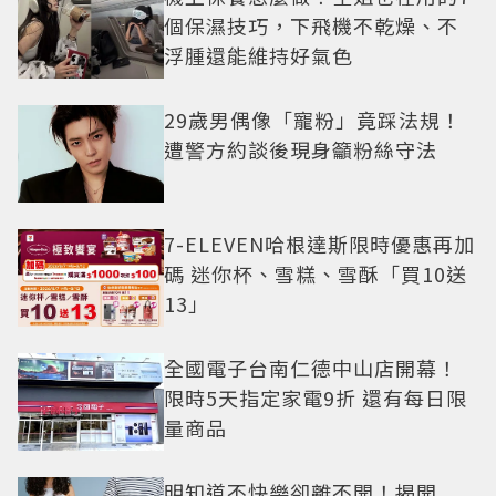
個保濕技巧，下飛機不乾燥、不
浮腫還能維持好氣色
29歲男偶像「寵粉」竟踩法規！
遭警方約談後現身籲粉絲守法
7-ELEVEN哈根達斯限時優惠再加
碼 迷你杯、雪糕、雪酥「買10送
13」
全國電子台南仁德中山店開幕！
限時5天指定家電9折 還有每日限
量商品
明知道不快樂卻離不開！揭開