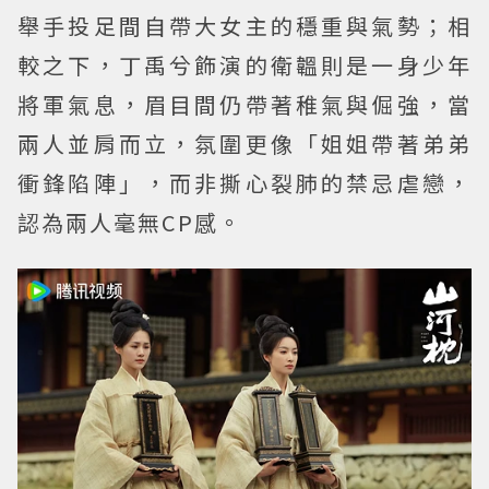
舉手投足間自帶大女主的穩重與氣勢；相
較之下，丁禹兮飾演的衛韞則是一身少年
將軍氣息，眉目間仍帶著稚氣與倔強，當
兩人並肩而立，氛圍更像「姐姐帶著弟弟
衝鋒陷陣」，而非撕心裂肺的禁忌虐戀，
認為兩人毫無CP感。