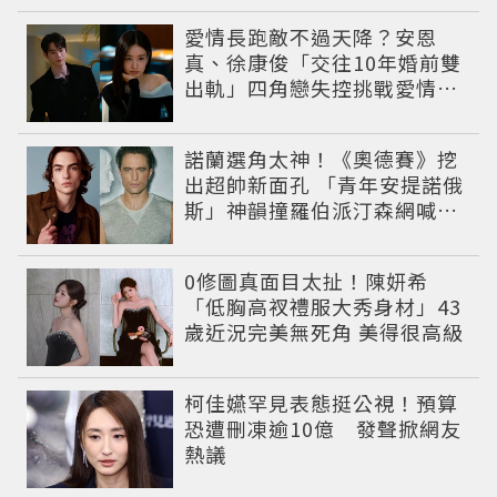
愛情長跑敵不過天降？安恩
真、徐康俊「交往10年婚前雙
出軌」四角戀失控挑戰愛情底
線
諾蘭選角太神！《奧德賽》挖
出超帥新面孔 「青年安提諾俄
斯」神韻撞羅伯派汀森網喊：
夢回愛德華！
0修圖真面目太扯！陳妍希
「低胸高衩禮服大秀身材」43
歲近況完美無死角 美得很高級
柯佳嬿罕見表態挺公視！預算
恐遭刪凍逾10億 發聲掀網友
熱議