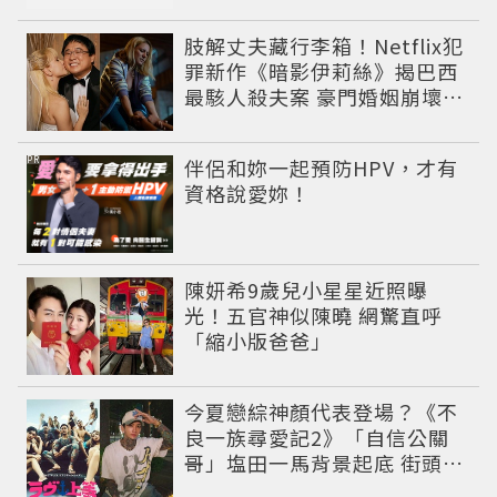
肢解丈夫藏行李箱！Netflix犯
罪新作《暗影伊莉絲》揭巴西
最駭人殺夫案 豪門婚姻崩壞釀
致命慘劇
PR
伴侶和妳一起預防HPV，才有
資格說愛妳！
陳妍希9歲兒小星星近照曝
光！五官神似陳曉 網驚直呼
「縮小版爸爸」
今夏戀綜神顏代表登場？《不
良一族尋愛記2》「自信公關
哥」塩田一馬背景起底 街頭辣
男翻身當老闆