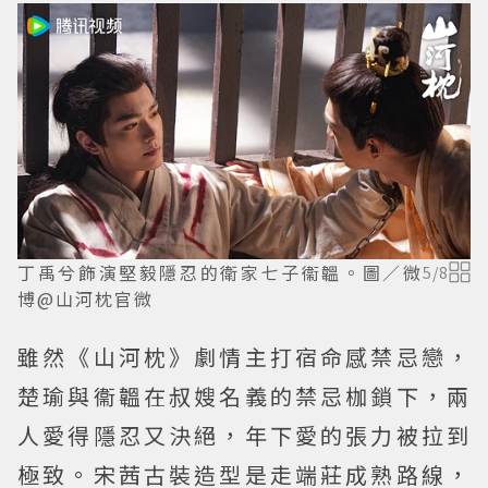
丁禹兮飾演堅毅隱忍的衛家七子衞韞。圖／微
5
/
8
博@山河枕官微
雖然《山河枕》劇情主打宿命感禁忌戀，
楚瑜與衞韞在叔嫂名義的禁忌枷鎖下，兩
人愛得隱忍又決絕，年下愛的張力被拉到
極致。宋茜古裝造型是走端莊成熟路線，