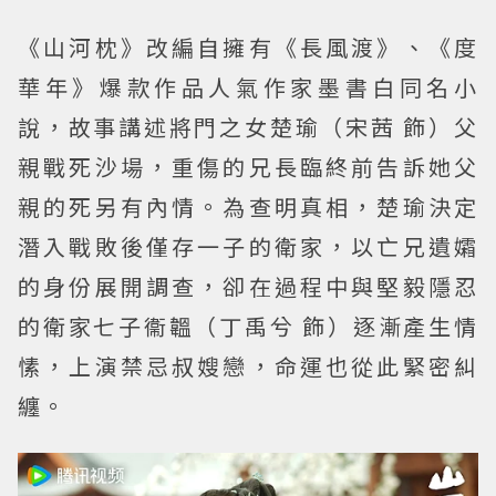
《山河枕》改編自擁有《長風渡》、《度
華年》爆款作品人氣作家墨書白同名小
說，故事講述將門之女楚瑜（宋茜 飾）父
親戰死沙場，重傷的兄長臨終前告訴她父
親的死另有內情。為查明真相，楚瑜決定
潛入戰敗後僅存一子的衛家，以亡兄遺孀
的身份展開調查，卻在過程中與堅毅隱忍
的衛家七子衞韞（丁禹兮 飾）逐漸產生情
愫，上演禁忌叔嫂戀，命運也從此緊密糾
纏。