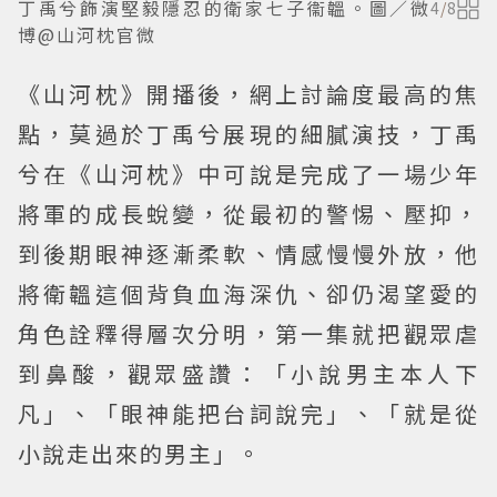
丁禹兮飾演堅毅隱忍的衛家七子衞韞。圖／微
4
/
8
博@山河枕官微
《山河枕》開播後，網上討論度最高的焦
點，莫過於丁禹兮展現的細膩演技，丁禹
兮在《山河枕》中可說是完成了一場少年
將軍的成長蛻變，從最初的警惕、壓抑，
到後期眼神逐漸柔軟、情感慢慢外放，他
將衛韞這個背負血海深仇、卻仍渴望愛的
角色詮釋得層次分明，第一集就把觀眾虐
到鼻酸，觀眾盛讚：「小說男主本人下
凡」、「眼神能把台詞說完」、「就是從
小說走出來的男主」。