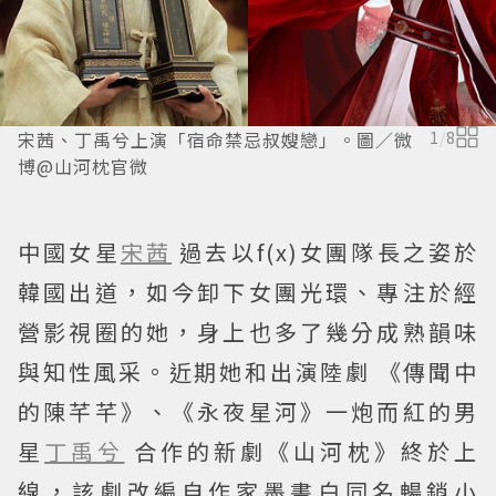
宋茜、丁禹兮上演「宿命禁忌叔嫂戀」。圖／微
1
/
8
博@山河枕官微
中國女星
宋茜
過去以f(x)女團隊長之姿於
韓國出道，如今卸下女團光環、專注於經
營影視圈的她，身上也多了幾分成熟韻味
與知性風采。近期她和出演陸劇 《傳聞中
的陳芊芊》、《永夜星河》一炮而紅的男
星
丁禹兮
合作的新劇《山河枕》終於上
線，該劇改編自作家墨書白同名暢銷小