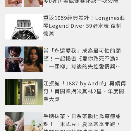
度0死角美貌保養祕訣一次公開
重返1959經典設計！Longines浪
琴Legend Diver 59潛水表 復刻
懷舊
當「永遠愛我」成為最可怕的願
望！一起揭密《愛你致死不渝》
「一願柳」背後的失控愛情與爆
紅之路
江振誠「1887 by André」再續傳
奇！甫開業摘米其林2星、年度開
業大獎
手刷抹茶、日系茶韻化為療癒甜
點！「米弎豆」夏季茶季開跑，