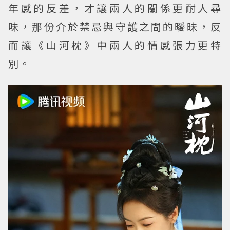
年感的反差，才讓兩人的關係更耐人尋
味，那份介於禁忌與守護之間的曖昧，反
而讓《山河枕》中兩人的情感張力更特
別。