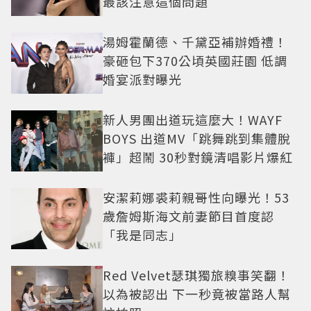
最該注意這個問題
湯姆霍蘭德、千黛亞補辦婚禮！
豪砸包下370公頃英國莊園 低調
婚宴派對曝光
新人男團出道玩這麼大！WAYF
BOYS 出道MV「跳舞跳到集體脫
褲」超鬧 30秒對鏡清唱影片爆紅
安潔莉娜裘莉親哥性向曝光！53
歲詹姆斯海文前妻節目首度認
「我是同志」
Red Velvet瑟琪獨旅糗事笑翻！
以為被認出 下一秒竟被當路人幫