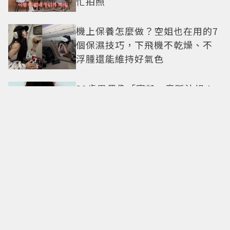
忙拍照
機上保養怎麼做？空姐也在用的7
個保濕技巧，下飛機不乾燥、不
浮腫還能維持好氣色
29歲男偶像「寵粉」竟踩法規！
遭警方約談後現身籲粉絲守法
7-ELEVEN哈根達斯限時優惠再加
碼 迷你杯、雪糕、雪酥「買10送
13」
全國電子台南仁德中山店開幕！
限時5天指定家電9折 還有每日限