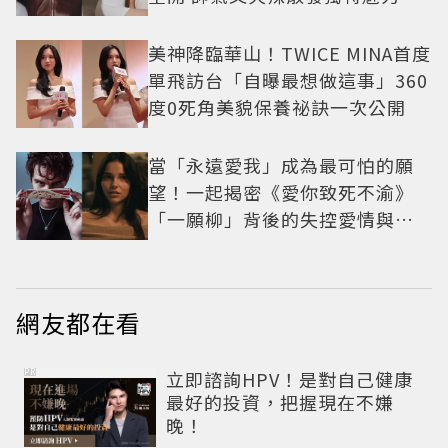
美神降臨華山！TWICE MINA首度
單飛訪台「自曝最想做這事」360
度0死角美貌保養祕訣一次公開
當「永遠愛我」成為最可怕的願
望！一起揭密《愛你致死不渝》
「一願柳」背後的失控愛情與爆
紅之路
網友都在看
PR
立即諮詢HPV！是對自己健康
最好的投資，把握現在不嫌
晚！