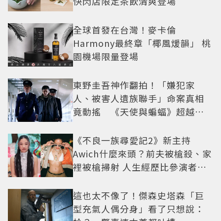
快閃店限定茶飲清爽登場
全球首發在台灣！麥卡倫
Harmony最終章「椰風煖韻」 桃
園機場限量登場
東野圭吾神作翻拍！「嫌犯家
人、被害人遺族聯手」命案真相
竟動搖 《天使與蝙蝠》超越懸
疑框架展開
《不良一族尋愛記2》新主持
Awich什麼來頭？前夫被槍殺、家
裡被槍掃射 人生經歷比參演者還
抓馬！
這也太不像了！傑森史塔森「巨
型充氣人偶分身」看了只想說：