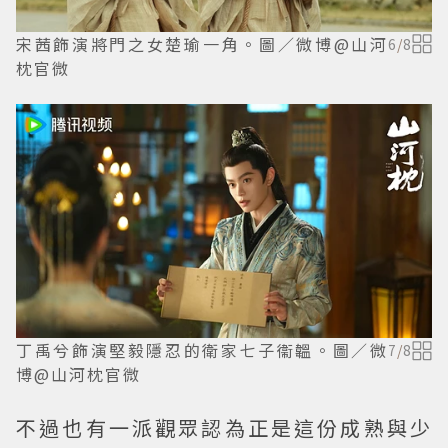
宋茜飾演將門之女楚瑜一角。圖／微博@山河
6
/
8
枕官微
丁禹兮飾演堅毅隱忍的衛家七子衞韞。圖／微
7
/
8
博@山河枕官微
不過也有一派觀眾認為正是這份成熟與少