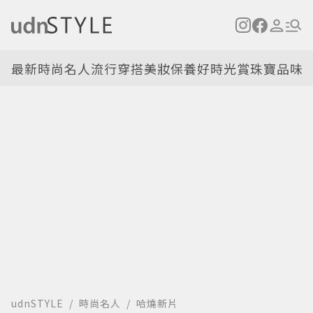
最新
時尚名人
流行穿搭
美妝保養
好時光
賞珠寶
品味
udnSTYLE
時尚名人
哈燒新片