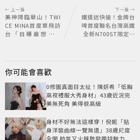
← 上一篇
下一篇 →
美神降臨華山！TWI
鐵道迷快搶！金牌台
CE MINA首度單飛訪
啤首度聯名台灣高鐵
台「自曝最想做這
全新N700ST限定罐
事」360度0死角美貌
開賣
保養祕訣一次公開
你可能會喜歡
0修圖真面目太扯！陳妍希「低胸
高衩禮服大秀身材」43歲近況完
美無死角 美得很高級
身材不好無法這樣穿！倪妮「貼
身洋裝曲線一覽無遺」38歲尺度
全開 帥氣又火辣散發獨特魅力