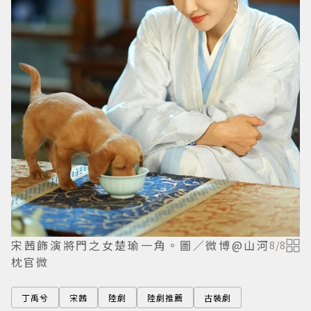
宋茜飾演將門之女楚瑜一角。圖／微博@山河
8
/
8
枕官微
丁禹兮
宋茜
陸劇
陸劇推薦
古裝劇