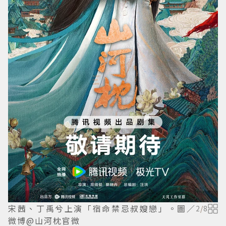
宋茜、丁禹兮上演「宿命禁忌叔嫂戀」。圖／
2
/
8
微博@山河枕官微