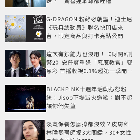
蛤？ 驚喜連本尊都吐槽
G-DRAGON 粉絲必朝聖！迪士尼
《玩具總動員》聯名快閃店來
台，限定商品與打卡亮點公開
這次有鈔能力也沒用！《財閥X刑
警2》安普賢重逢「惡魔教官」鄭
恩彩 首播收視6.1%超第一季開紅
盤
BLACKPINK十週年活動惹怒粉
絲！Jisoo下場滅火道歉：對不起
讓你們失望
淡斑保養怎麼擦都沒效？皮膚科
林暐熙醫師揭3大關鍵，30+女性