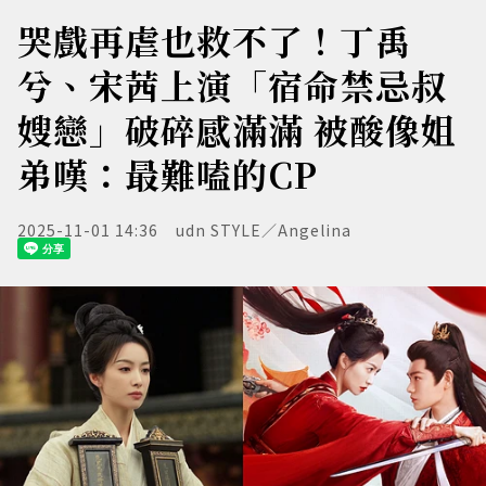
哭戲再虐也救不了！丁禹
兮、宋茜上演「宿命禁忌叔
嫂戀」破碎感滿滿 被酸像姐
弟嘆：最難嗑的CP
2025-11-01 14:36
udn STYLE／Angelina