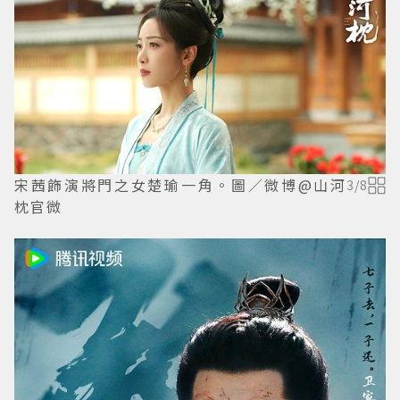
宋茜飾演將門之女楚瑜一角。圖／微博@山河
3
/
8
枕官微