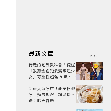
最新文章
MORE
行走的短髮教科書！倪妮
「狠剪金色短髮變叛逆少
女」可塑性超強 帥氣、優
雅自由切換
新莊人氣冰店「龍安粉條
冰」預告熄燈！粉絲捨不
得：晴天霹靂