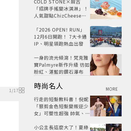
COLD STONE×麻古
「招牌手搖變冰淇淋」！
人氣甜點ChizCheese快
閃台北
「2026 OPEN! RUN」
12月6日開跑！ 7大卡通
IP、明星領跑熱血出發
一身的流光傾瀉！梵克雅
寶Palmyre新作升級 彷如
粉紅、湛藍的鑽石瀑布
時尚名人
MORE
1
/
17
行走的短髮教科書！倪妮
「狠剪金色短髮變叛逆少
女」可塑性超強 帥氣、優
雅自由切換
小公主長這麼大了！夏綠