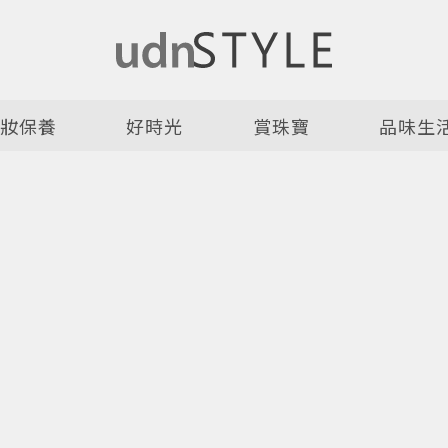
美妝保養
好時光
賞珠寶
品味生