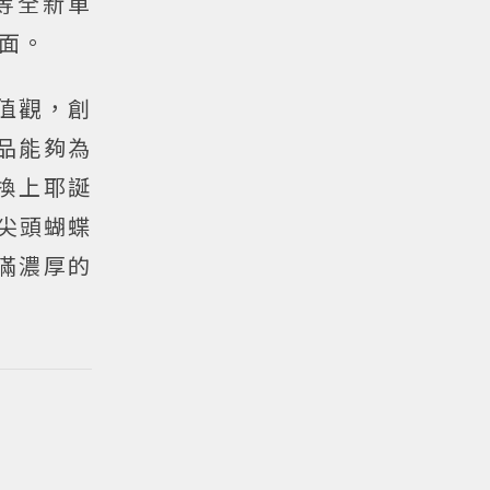
等全新單
面。
價值觀，創
單品能夠為
都換上耶誕
A尖頭蝴蝶
滿濃厚的