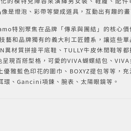
元化的模特兒陣容來演繹男女裝、鞋履、配件
品像是燈泡、彩帶等變成道具，互動出有趣的畫
rragamo特別聚焦在品牌「傳承與團結」的核心
調手工技藝和品牌獨有的義大利工匠體系，讓這些
EN異材質拼接平底鞋、TULLY牛皮休閒鞋等
呈現百搭型格，可愛的VIVA蝴蝶結包、VIV
優雅藍色印花的圍巾、BOXYZ提包等等，充
o耳環、Gancini項鍊、腕表、太陽眼鏡等。