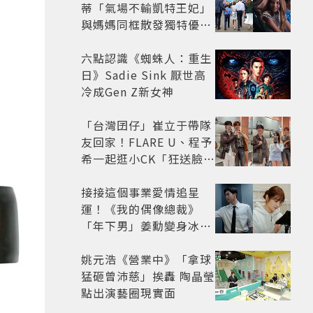
蒂「氣場不輸凱特王妃」
與媽媽同框散發獨特優雅
氣質 網友狂讚
六點認識《蜘蛛人：重生
日》Sadie Sink 厭世高
冷成Gen Z新女神
「台灣囝仔」崔立于帶隊
友回家！FLARE U、程予
希一起逛小CK「狂送臉頰
愛心、WINK」親曝中山
站私藏必逛名單
接接這個事業愛情追星
運！《我的偶像總裁》
「年下男」姜勳變身冰山
總裁 金慧峻追星成功還偶
遇愛情
姚元浩《營業中》「拿球
猛砸曾沛慈」挨轟 陶晶瑩
點出演藝圈現實面