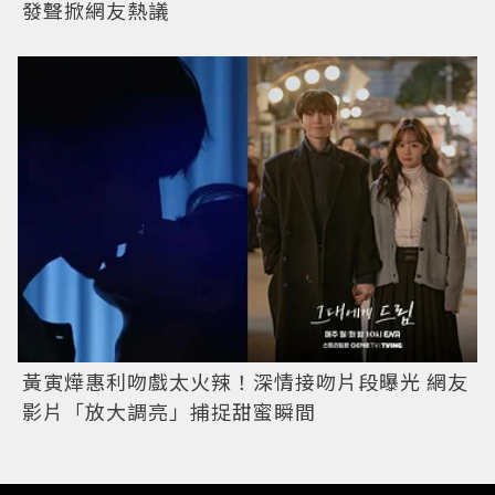
發聲掀網友熱議
黃寅燁惠利吻戲太火辣！深情接吻片段曝光 網友
影片「放大調亮」捕捉甜蜜瞬間