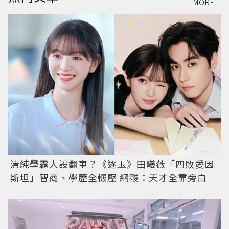
MORE
清純學霸人設翻車？《逐玉》田曦薇「四敗愛因
斯坦」智商、學歷全輾壓 網酸：天才全靠旁白