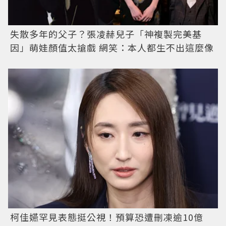
失散多年的父子？張凌赫兒子「神複製完美基
因」萌娃顏值太搶戲 網笑：本人都生不出這麼像
柯佳嬿罕見表態挺公視！預算恐遭刪凍逾10億