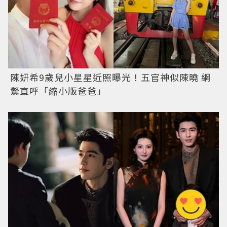
陳妍希9歲兒小星星近照曝光！五官神似陳曉 網
驚直呼「縮小版爸爸」